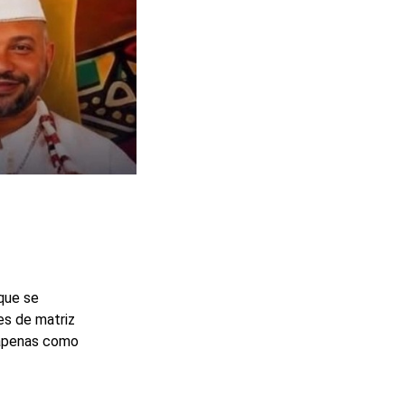
que se
es de matriz
 apenas como