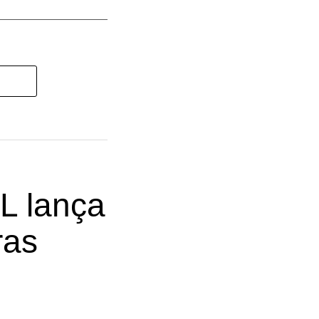
L lança
ras