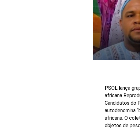
PSOL lança grup
africana
Reprod
Candidatos do P
autodenomina “b
africana. O col
objetos de pesqu