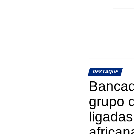
DESTAQUE
Bancad
grupo 
ligadas
african