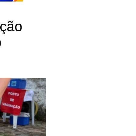
ação
)