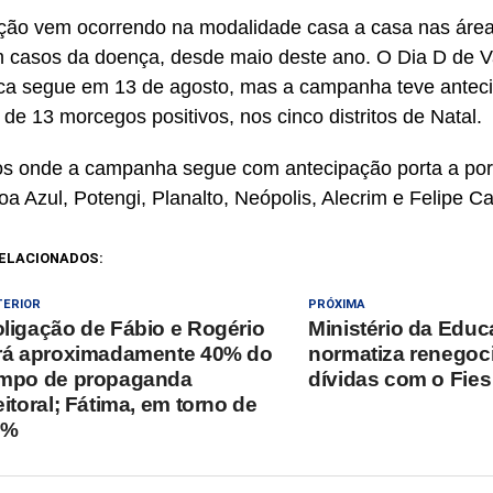
ção vem ocorrendo na modalidade casa a casa nas área
m casos da doença, desde maio deste ano. O Dia D de 
ica segue em 13 de agosto, mas a campanha teve antec
 de 13 morcegos positivos, nos cinco distritos de Natal.
os onde a campanha segue com antecipação porta a port
oa Azul, Potengi, Planalto, Neópolis, Alecrim e Felipe 
ELACIONADOS:
TERIOR
PRÓXIMA
ligação de Fábio e Rogério
Ministério da Edu
rá aproximadamente 40% do
normatiza renegoc
mpo de propaganda
dívidas com o Fies
eitoral; Fátima, em torno de
5%