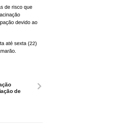
s de risco que
Vacinação
ipação devido ao
a até sexta (22)
Camarão.
cação
iação de