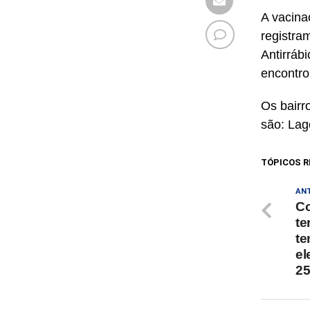
A vacina
registra
Antirráb
encontro
Os bairr
são: Lag
TÓPICOS R
AN
Co
te
te
el
2