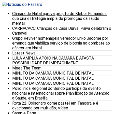
Câmara de Natal aprova projeto de Kleber Fernandes
que cria estratégia ampla de promoção da saúde
mental
CARNACACC: Crianças da Casa Durval Paiva celebram o
Carnaval
Grupo Reviver homenageia vereador Eriko Jácome por
emenda que viabiliza serviço de biópsia no combate ao
câncer em Natal
Latest News
LULA AMPLIA APOIO NA CÂMARA E AFASTA
POSSIBILIDADE DE IMPEACHMENT
Meet The Team
MINUTO DA CÂMARA MUNICIPAL DE NATAL
MINUTO DA CÂMARA MUNICIPAL DE NATAL
MINUTO DA CÂMARA MUNICIPAL DE NATAL
Policlínica Regional do Seridó participa de evento
nacional e internacional sobre Planificação da Atenção
à Saúde, em Brasília
Rota 22: Bolsonaro come pastel em Tangará e é
ovacionado por multidão; Vídeo
Sample Page