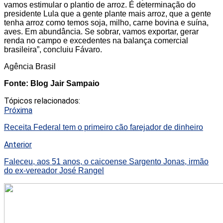
vamos estimular o plantio de arroz. É determinação do
presidente Lula que a gente plante mais arroz, que a gente
tenha arroz como temos soja, milho, carne bovina e suína,
aves. Em abundância. Se sobrar, vamos exportar, gerar
renda no campo e excedentes na balança comercial
brasileira”, concluiu Fávaro.
Agência Brasil
Fonte: Blog Jair Sampaio
Tópicos relacionados:
Próxima
Receita Federal tem o primeiro cão farejador de dinheiro
Anterior
Faleceu, aos 51 anos, o caicoense Sargento Jonas, irmão
do ex-vereador José Rangel