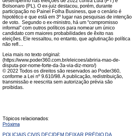
desempenho nas eleições de 2022 contra Lula (PT) e
Bolsonaro (PL). O ex-juiz destacou, porém, durante
participação no Painel Folha Business, que o cenário é
hipotético e que está em 3º lugar nas pesquisas de intenção
de voto. Segundo o ex-ministro, há um “compromisso
informal” com outros políticos para nomear um único
candidato com maiores probabilidades de êxito nas
eleições. Ele ressaltou, no entanto, que aglutinação política
não refl…
Leia mais no texto original:
(https://www.poder360.com.br/eleicoes/abriria-mao-de-
disputa-por-nome-forte-da-3a-via-diz-moro/)
© 2022 Todos os direitos são reservados ao Poder360,
conforme a Lei nº 9.610/98. A publicação, redistribuição,
transmissão e reescrita sem autorização prévia são
proibidas.
Tópicos relacionados:
Próxima
POLICIAIS CIVIS DECIDEM DEIXAR PRÉDIO DA