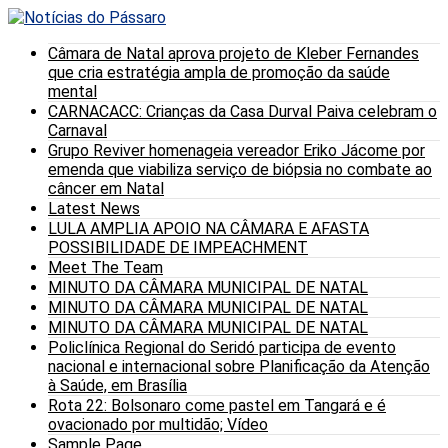
Câmara de Natal aprova projeto de Kleber Fernandes
que cria estratégia ampla de promoção da saúde
mental
CARNACACC: Crianças da Casa Durval Paiva celebram o
Carnaval
Grupo Reviver homenageia vereador Eriko Jácome por
emenda que viabiliza serviço de biópsia no combate ao
câncer em Natal
Latest News
LULA AMPLIA APOIO NA CÂMARA E AFASTA
POSSIBILIDADE DE IMPEACHMENT
Meet The Team
MINUTO DA CÂMARA MUNICIPAL DE NATAL
MINUTO DA CÂMARA MUNICIPAL DE NATAL
MINUTO DA CÂMARA MUNICIPAL DE NATAL
Policlínica Regional do Seridó participa de evento
nacional e internacional sobre Planificação da Atenção
à Saúde, em Brasília
Rota 22: Bolsonaro come pastel em Tangará e é
ovacionado por multidão; Vídeo
Sample Page