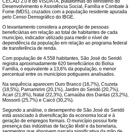
CECAD 2.0 e do VISDATA, plataformas do Ministério do
Desenvolvimento e Assistência Social, Família e Combate à
Fome (MDS), cruzados com a população residente apurada
pelo Censo Demográfico do IBGE.
O levantamento considera a proporção de pessoas
beneficiárias em relação ao total de habitantes de cada
município, indicador utilizado para medir o nível de
dependência da população em relação ao programa federal
de transferência de renda.
Com população de 4.558 habitantes, São José do Seridó
registra aproximadamente 620 beneficiários do Bolsa
Família, o equivalente a 13,6% da população, o menor
percentual entre os municípios potiguares analisados.
Na sequência aparecem Ouro Branco (16,7%), Cruzeta
(18,5%), Parnamirim (20,1%), Jardim do Seridó (20,7%),
Acari (21,8%), Natal (22,3%), Carnaúba dos Dantas (23,2%),
Mossoró (25,7%) e Caicó (30,2%).
Segundo a análise, o desempenho de São José do Seridó
está associado à diversificação da economia local e à
geração de empregos formais. O município possui forte
presença das indústrias de facção têxtil e da bonelaria,
segmentos que absorvem parcela significativa da mão de