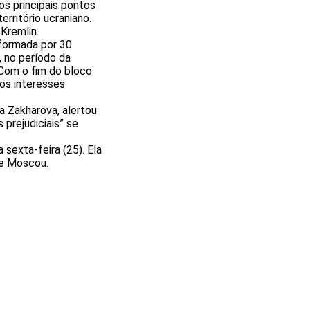
os principais pontos
rritório ucraniano.
Kremlin.
 formada por 30
, no período da
 Com o fim do bloco
os interesses
ia Zakharova, alertou
 prejudiciais” se
sexta-feira (25). Ela
de Moscou.