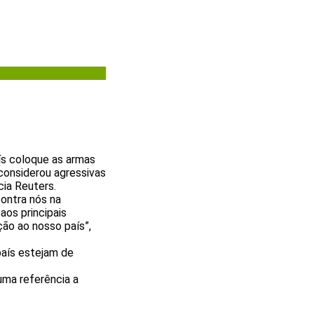
ís coloque as armas
 considerou agressivas
ia Reuters.
ontra nós na
os principais
ção ao nosso país”,
país estejam de
uma referência a