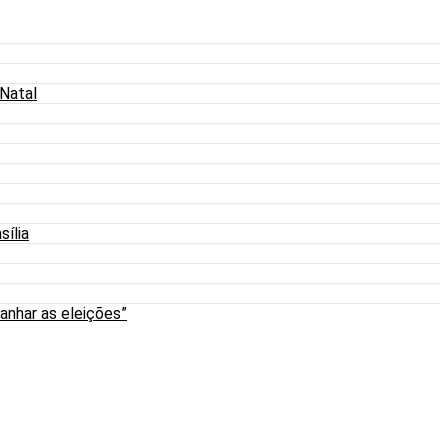
 Natal
sília
anhar as eleições”