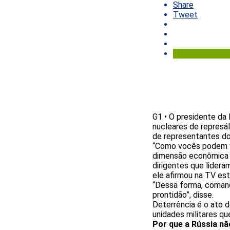
Share
Tweet
G1 • O presidente da
nucleares de represál
de representantes do
“Como vocês podem v
dimensão econômica 
dirigentes que lider
ele afirmou na TV est
“Dessa forma, comand
prontidão”, disse.
Deterrência é o ato 
unidades militares qu
Por que a Rússia nã