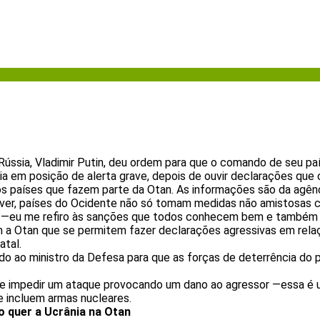
 Rússia, Vladimir Putin, deu ordem para que o comando de seu pa
ia em posição de alerta grave, depois de ouvir declarações que
s países que fazem parte da Otan. As informações são da agênc
er, países do Ocidente não só tomam medidas não amistosas c
—eu me refiro às sanções que todos conhecem bem e também a
am a Otan que se permitem fazer declarações agressivas em rela
atal.
o ao ministro da Defesa para que as forças de deterrência do 
de impedir um ataque provocando um dano ao agressor —essa é 
e incluem armas nucleares.
o quer a Ucrânia na Otan