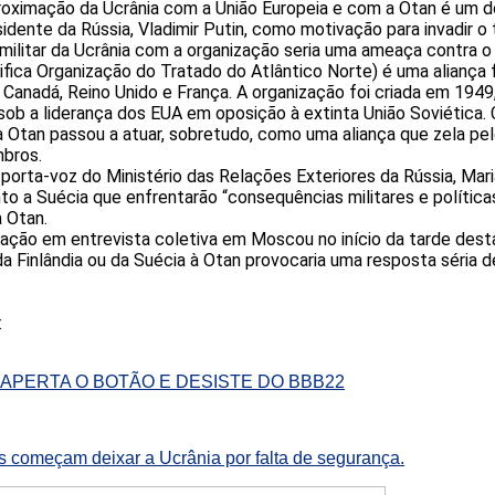
proximação da Ucrânia com a União Europeia e com a Otan é um d
dente da Rússia, Vladimir Putin, como motivação para invadir o te
 militar da Ucrânia com a organização seria uma ameaça contra o 
nifica Organização do Tratado do Atlântico Norte) é uma aliança
, Canadá, Reino Unido e França. A organização foi criada em 1949
sob a liderança dos EUA em oposição à extinta União Soviética.
 Otan passou a atuar, sobretudo, como uma aliança que zela pel
bros.
a porta-voz do Ministério das Relações Exteriores da Rússia, Mar
nto a Suécia que enfrentarão “consequências militares e políticas
 Otan.
ação em entrevista coletiva em Moscou no início da tarde desta 
da Finlândia ou da Suécia à Otan provocaria uma resposta séria 
:
 APERTA O BOTÃO E DESISTE DO BBB22
os começam deixar a Ucrânia por falta de segurança.