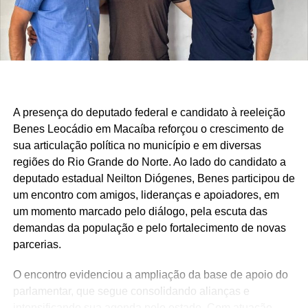
mais precisa.
São centenas de requerimentos, dezenas de patrimônios
culturais reconhecidos, organizações apoiadas e
investimentos que chegam aos municípios por meio de
emendas parlamentares. Um trabalho que demonstra que
fazer política é transformar demandas em soluções.
A presença do deputado federal e candidato à reeleição
Mais do que discursos, Luiz Eduardo tem apresentado
Benes Leocádio em Macaíba reforçou o crescimento de
ações concretas e resultados que reforçam seu
sua articulação política no município e em diversas
compromisso com o desenvolvimento do Rio Grande do
regiões do Rio Grande do Norte. Ao lado do candidato a
Norte. Um mandato presente, atuante e comprometido em
deputado estadual Neilton Diógenes, Benes participou de
fazer a diferença na vida dos potiguares.
um encontro com amigos, lideranças e apoiadores, em
um momento marcado pelo diálogo, pela escuta das
demandas da população e pelo fortalecimento de novas
parcerias.
O encontro evidenciou a ampliação da base de apoio do
parlamentar, que segue consolidando alianças e
intensificando sua agenda pelo estado. Com atuação