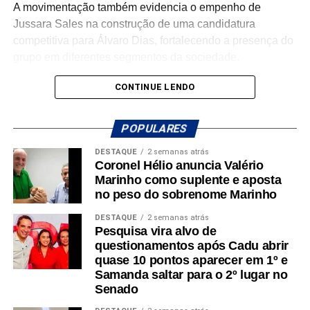
A movimentação também evidencia o empenho de
Jussara Sales na construção de uma candidatura
competitiva para Álvaro Dias, fortalecendo a presença do
grupo em diferentes segmentos da sociedade.
Com a chegada de Pablo, o PL Jovem ganha um
CONTINUE LENDO
importante reforço, agregando renovação, proximidade
com a juventude e capacidade de mobilização para a
POPULARES
campanha.
DESTAQUE
2 semanas atrás
Coronel Hélio anuncia Valério
Marinho como suplente e aposta
no peso do sobrenome Marinho
DESTAQUE
2 semanas atrás
Pesquisa vira alvo de
questionamentos após Cadu abrir
quase 10 pontos aparecer em 1º e
Samanda saltar para o 2º lugar no
Senado