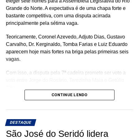
eleger sete nomes para a Assembleia Legislativa do Rio
Grande do Norte. A expectativa é de uma chapa forte e
bastante competitiva, com uma disputa acirrada
principalmente pela sétima vaga.
Teoricamente, Coronel Azevedo, Adjuto Dias, Gustavo
Carvalho, Dr. Kerginaldo, Tomba Farias e Luiz Eduardo
aparecem hoje mais fortes na briga pelas primeiras seis
vagas.
Com isso, a disputa pela 7ª cadeira promete ser voto a
voto entre Jorge do Rosário, Terezinha Maia e Getúlio
Rêgo.
CONTINUE LENDO
Os três possuem bases e estruturas eleitorais importantes
e chegam à reta da pré-campanha buscando garantir um
lugar entre os eleitos. Com uma nominata que tem
DESTAQUE
potencial para fazer sete cadeiras, a briga pela última
vaga promete ser uma das mais acirradas da eleição para
São José do Seridó lidera
a ALRN em 2026