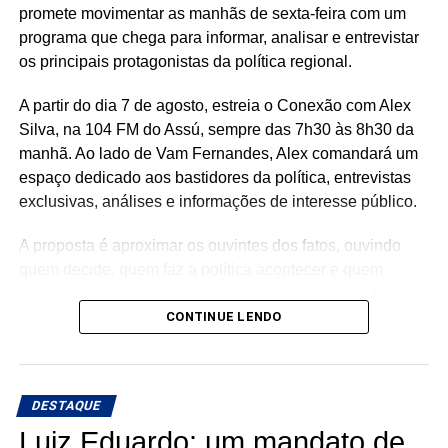
promete movimentar as manhãs de sexta-feira com um
programa que chega para informar, analisar e entrevistar
os principais protagonistas da política regional.
A partir do dia 7 de agosto, estreia o Conexão com Alex
Silva, na 104 FM do Assú, sempre das 7h30 às 8h30 da
manhã. Ao lado de Vam Fernandes, Alex comandará um
espaço dedicado aos bastidores da política, entrevistas
exclusivas, análises e informações de interesse público.
A proposta é aproximar os ouvintes dos fatos, ouvindo
quem decide, quem faz a política acontecer e quem
influencia os rumos de Assú, do Vale do Açu e do Rio
Grande do Norte.
CONTINUE LENDO
🎙️ O rádio ganha um novo espaço para o debate, a
informação e a credibilidade.
DESTAQUE
Conexão com Alex Silva: onde a notícia ganha voz e os
Luiz Eduardo: um mandato de