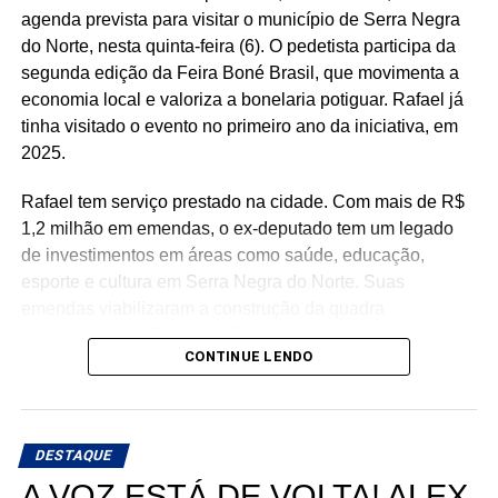
agenda prevista para visitar o município de Serra Negra
do Norte, nesta quinta-feira (6). O pedetista participa da
segunda edição da Feira Boné Brasil, que movimenta a
economia local e valoriza a bonelaria potiguar. Rafael já
tinha visitado o evento no primeiro ano da iniciativa, em
2025.
Rafael tem serviço prestado na cidade. Com mais de R$
1,2 milhão em emendas, o ex-deputado tem um legado
de investimentos em áreas como saúde, educação,
esporte e cultura em Serra Negra do Norte. Suas
emendas viabilizaram a construção da quadra
poliesportiva da Praça de Eventos, além de recursos para
CONTINUE LENDO
a reforma da Casa de Cultura, aquisição de mobiliário
escolar e aparelhos de ar-condicionado para a educação,
fortalecimento da atenção básica e especializada em
saúde, com investimentos destinados ao município e à
DESTAQUE
APAMI.
A VOZ ESTÁ DE VOLTA! ALEX