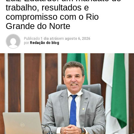
bastidores viram informação.
trabalho, resultados e
compromisso com o Rio
📅 Estreia: 7 de agosto
📻 104 FM do Assú
Grande do Norte
🕢 Toda sexta-feira, das 7h30 às 8h30 da manhã.
Publicado
1 dia atrás
em
agosto 6, 2026
por
Redação do blog