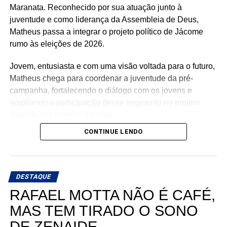
Maranata. Reconhecido por sua atuação junto à
juventude e como liderança da Assembleia de Deus,
Matheus passa a integrar o projeto político de Jácome
rumo às eleições de 2026.
Jovem, entusiasta e com uma visão voltada para o futuro,
Matheus chega para coordenar a juventude da pré-
campanha, fortalecendo o diálogo com os jovens e
ampliando a participação desse segmento no projeto
liderado por Antônio Jácome.
CONTINUE LENDO
Ao declarar seu apoio, Matheus afirmou acreditar na
experiência, nos valores e no compromisso de Antônio
Jácome com o Rio Grande do Norte. O médico, que
busca retornar à Assembleia Legislativa, segue
DESTAQUE
ampliando sua base de apoio e reunindo lideranças de
RAFAEL MOTTA NÃO É CAFÉ,
diferentes regiões e segmentos da sociedade em torno de
MAS TEM TIRADO O SONO
sua pré-candidatura.
DE ZENAIDE