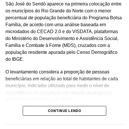
São José do Seridó aparece na primeira colocação entre
os municípios do Rio Grande do Norte com o menor
percentual de população beneficiária do Programa Bolsa
Família, de acordo com uma análise baseada em
microdados do CECAD 2.0 e do VISDATA, plataformas
do Ministério do Desenvolvimento e Assistência Social,
Família e Combate à Fome (MDS), cruzados com a
população residente apurada pelo Censo Demográfico
do IBGE.
O levantamento considera a proporção de pessoas
beneficiárias em relação ao total de habitantes de cada
município, indicador utilizado para medir o nível de
dependência da população em relação ao programa
federal de transferência de renda.
CONTINUE LENDO
Com população de 4.558 habitantes, São José do Seridó
registra aproximadamente 620 beneficiários do Bolsa
Família, o equivalente a 13,6% da população, o menor