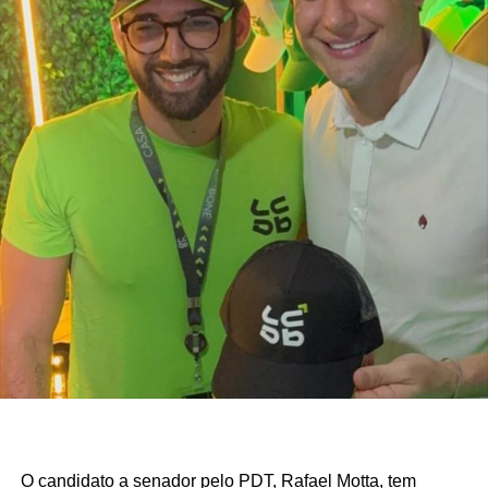
atuação da gestão da Secretaria Municipal de Trabalho,
Habitação e Assistência Social, comandada pela
secretária Suzete Pereira, tem contribuído para fortalecer
ações de inclusão social, qualificação e
acompanhamento das famílias, favorecendo a autonomia
financeira e reduzindo a dependência de programas de
transferência de renda.
O estudo também aponta que outros municípios da região
do Seridó, como Ouro Branco, Cruzeta, Jardim do Seridó
e Acari, apresentam indicadores semelhantes em razão
da combinação entre atividade industrial, pecuária
leiteira, comércio, setor público e indicadores de
desenvolvimento humano superiores aos registrados em
boa parte do interior potiguar.
Fonte: Fonte: www.mds.gov.br
O candidato a senador pelo PDT, Rafael Motta, tem