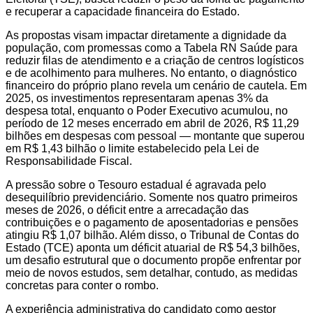
e recuperar a capacidade financeira do Estado.
As propostas visam impactar diretamente a dignidade da
população, com promessas como a Tabela RN Saúde para
reduzir filas de atendimento e a criação de centros logísticos
e de acolhimento para mulheres. No entanto, o diagnóstico
financeiro do próprio plano revela um cenário de cautela. Em
2025, os investimentos representaram apenas 3% da
despesa total, enquanto o Poder Executivo acumulou, no
período de 12 meses encerrado em abril de 2026, R$ 11,29
bilhões em despesas com pessoal — montante que superou
em R$ 1,43 bilhão o limite estabelecido pela Lei de
Responsabilidade Fiscal.
A pressão sobre o Tesouro estadual é agravada pelo
desequilíbrio previdenciário. Somente nos quatro primeiros
meses de 2026, o déficit entre a arrecadação das
contribuições e o pagamento de aposentadorias e pensões
atingiu R$ 1,07 bilhão. Além disso, o Tribunal de Contas do
Estado (TCE) aponta um déficit atuarial de R$ 54,3 bilhões,
um desafio estrutural que o documento propõe enfrentar por
meio de novos estudos, sem detalhar, contudo, as medidas
concretas para conter o rombo.
A experiência administrativa do candidato como gestor