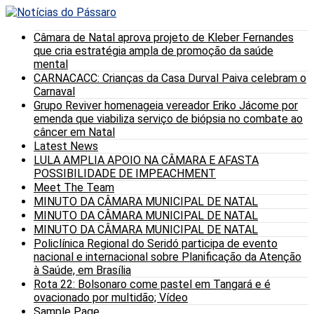
Câmara de Natal aprova projeto de Kleber Fernandes
que cria estratégia ampla de promoção da saúde
mental
CARNACACC: Crianças da Casa Durval Paiva celebram o
Carnaval
Grupo Reviver homenageia vereador Eriko Jácome por
emenda que viabiliza serviço de biópsia no combate ao
câncer em Natal
Latest News
LULA AMPLIA APOIO NA CÂMARA E AFASTA
POSSIBILIDADE DE IMPEACHMENT
Meet The Team
MINUTO DA CÂMARA MUNICIPAL DE NATAL
MINUTO DA CÂMARA MUNICIPAL DE NATAL
MINUTO DA CÂMARA MUNICIPAL DE NATAL
Policlínica Regional do Seridó participa de evento
nacional e internacional sobre Planificação da Atenção
à Saúde, em Brasília
Rota 22: Bolsonaro come pastel em Tangará e é
ovacionado por multidão; Vídeo
Sample Page