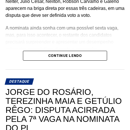
Nelter, Júlio César, Neilton, Robson Carvalho e Galeno
aparecem na briga direta por essas três cadeiras, em uma
disputa que deve ser definida voto a voto.
A nominata ainda sonha com uma possível sexta vaga,
mas, para isso acontecer, o restante dos candidatos
precisará surpreender e apresentar um desempenho
acima das expectativas durante a campanha.
CONTINUE LENDO
Teoricamente, Kleber Rodrigues e Cinthia, esposa de
Allyson Bezerra, pré-candidato ao Governo do Estado,
aparecem como os nomes mais fortes para liderar a
DESTAQUE
votação dentro da nominata.
JORGE DO ROSÁRIO,
Com cinco cadeiras consideradas viáveis e uma sexta
TEREZINHA MAIA E GETÚLIO
dependendo de um desempenho acima do esperado, a
RÊGO: DISPUTA ACIRRADA
briga interna do União Progressista promete ser uma das
mais interessantes da eleição para a Assembleia
PELA 7ª VAGA NA NOMINATA
Legislativa em 2026.
DO PL