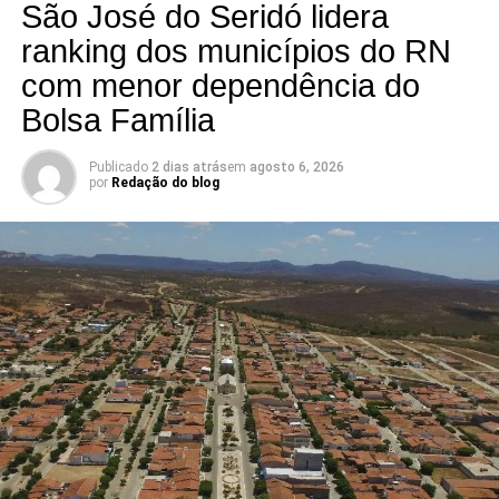
vaga promete ser uma das mais acirradas da eleição para
São José do Seridó lidera
a ALRN em 2026
ranking dos municípios do RN
com menor dependência do
Bolsa Família
Publicado
2 dias atrás
em
agosto 6, 2026
por
Redação do blog