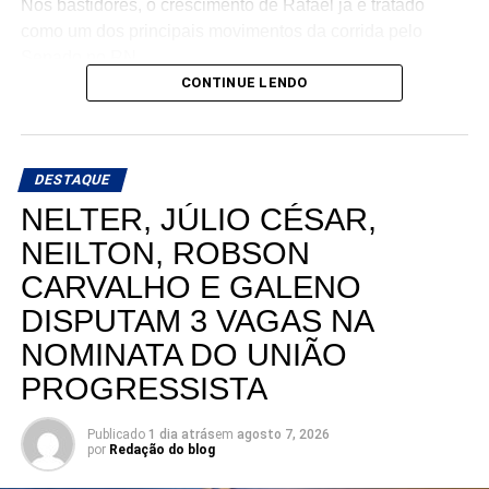
Nos bastidores, o crescimento de Rafael já é tratado
como um dos principais movimentos da corrida pelo
Senado no RN.
CONTINUE LENDO
DESTAQUE
NELTER, JÚLIO CÉSAR,
NEILTON, ROBSON
CARVALHO E GALENO
DISPUTAM 3 VAGAS NA
NOMINATA DO UNIÃO
PROGRESSISTA
Publicado
1 dia atrás
em
agosto 7, 2026
por
Redação do blog