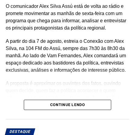
O comunicador Alex Silva Assú está de volta ao rádio e
promete movimentar as manhãs de sexta-feira com um
programa que chega para informar, analisar e entrevistar
os principais protagonistas da política regional.
A partir do dia 7 de agosto, estreia o Conexão com Alex
Silva, na 104 FM do Assú, sempre das 7h30 às 8h30 da
manhã. Ao lado de Vam Fernandes, Alex comandará um
espaço dedicado aos bastidores da política, entrevistas
exclusivas, análises e informações de interesse público.
A proposta é aproximar os ouvintes dos fatos, ouvindo
quem decide, quem faz a política acontecer e quem
influencia os rumos de Assú, do Vale do Açu e do Rio
Grande do Norte.
CONTINUE LENDO
🎙️ O rádio ganha um novo espaço para o debate, a
informação e a credibilidade.
DESTAQUE