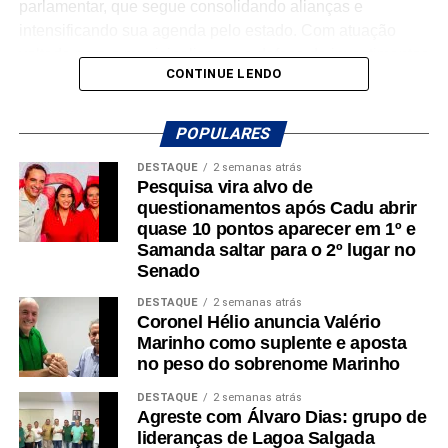
parlamentar, que segue consolidando alianças e
intensificando sua agenda pelo estado. Com atuação
voltada para o municipalismo e a defesa de investimentos
CONTINUE LENDO
para os municípios potiguares, Benes tem reforçado o
compromisso de continuar trabalhando pelo
desenvolvimento do Rio Grande do Norte.
POPULARES
DESTAQUE
2 semanas atrás
A mobilização em Macaíba representa mais um passo na
Pesquisa vira alvo de
construção de uma campanha que busca ampliar sua
questionamentos após Cadu abrir
presença em todas as regiões do estado, fortalecendo o
quase 10 pontos aparecer em 1º e
diálogo com a população e reafirmando o compromisso
Samanda saltar para o 2º lugar no
com o futuro dos potiguares.
Senado
DESTAQUE
2 semanas atrás
Coronel Hélio anuncia Valério
Marinho como suplente e aposta
no peso do sobrenome Marinho
DESTAQUE
2 semanas atrás
Agreste com Álvaro Dias: grupo de
lideranças de Lagoa Salgada