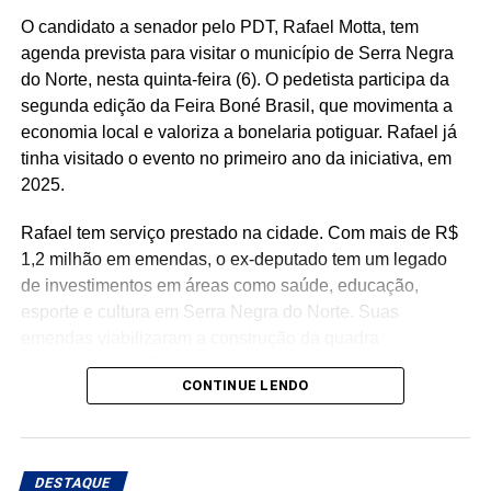
O candidato a senador pelo PDT, Rafael Motta, tem
agenda prevista para visitar o município de Serra Negra
do Norte, nesta quinta-feira (6). O pedetista participa da
segunda edição da Feira Boné Brasil, que movimenta a
economia local e valoriza a bonelaria potiguar. Rafael já
tinha visitado o evento no primeiro ano da iniciativa, em
2025.
Rafael tem serviço prestado na cidade. Com mais de R$
1,2 milhão em emendas, o ex-deputado tem um legado
de investimentos em áreas como saúde, educação,
esporte e cultura em Serra Negra do Norte. Suas
emendas viabilizaram a construção da quadra
poliesportiva da Praça de Eventos, além de recursos para
CONTINUE LENDO
a reforma da Casa de Cultura, aquisição de mobiliário
escolar e aparelhos de ar-condicionado para a educação,
fortalecimento da atenção básica e especializada em
saúde, com investimentos destinados ao município e à
DESTAQUE