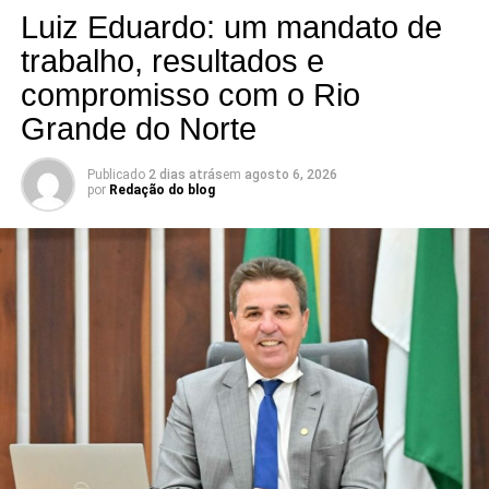
Conexão com Alex Silva: onde a notícia ganha voz e os
Luiz Eduardo: um mandato de
bastidores viram informação.
trabalho, resultados e
compromisso com o Rio
📅 Estreia: 7 de agosto
📻 104 FM do Assú
Grande do Norte
🕢 Toda sexta-feira, das 7h30 às 8h30 da manhã.
Publicado
2 dias atrás
em
agosto 6, 2026
por
Redação do blog