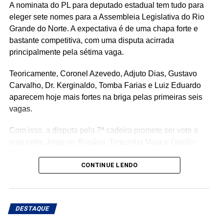
A nominata do PL para deputado estadual tem tudo para
eleger sete nomes para a Assembleia Legislativa do Rio
Grande do Norte. A expectativa é de uma chapa forte e
bastante competitiva, com uma disputa acirrada
principalmente pela sétima vaga.
Teoricamente, Coronel Azevedo, Adjuto Dias, Gustavo
Carvalho, Dr. Kerginaldo, Tomba Farias e Luiz Eduardo
aparecem hoje mais fortes na briga pelas primeiras seis
vagas.
Com isso, a disputa pela 7ª cadeira promete ser voto a
voto entre Jorge do Rosário, Terezinha Maia e Getúlio
Rêgo.
CONTINUE LENDO
Os três possuem bases e estruturas eleitorais importantes
e chegam à reta da pré-campanha buscando garantir um
lugar entre os eleitos. Com uma nominata que tem
DESTAQUE
potencial para fazer sete cadeiras, a briga pela última