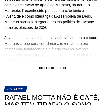
com a declaração de apoio de Matheus, do Instituto
Maranata. Reconhecido por sua atuação junto à
juventude e como liderança da Assembleia de Deus,
Matheus passa a integrar o projeto político de Jácome
rumo às eleições de 2026.
Jovem, entusiasta e com uma visão voltada para o futuro,
Matheus chega para coordenar a juventude da pré-
campanha, fortalecendo o diálogo com os jovens e
ampliando a participação desse segmento no projeto
liderado por Antônio Jácome.
CONTINUE LENDO
Ao declarar seu apoio, Matheus afirmou acreditar na
experiência, nos valores e no compromisso de Antônio
Jácome com o Rio Grande do Norte. O médico, que
busca retornar à Assembleia Legislativa, segue
DESTAQUE
ampliando sua base de apoio e reunindo lideranças de
RAFAEL MOTTA NÃO É CAFÉ,
diferentes regiões e segmentos da sociedade em torno de
MAS TEM TIRADO O SONO
sua pré-candidatura.