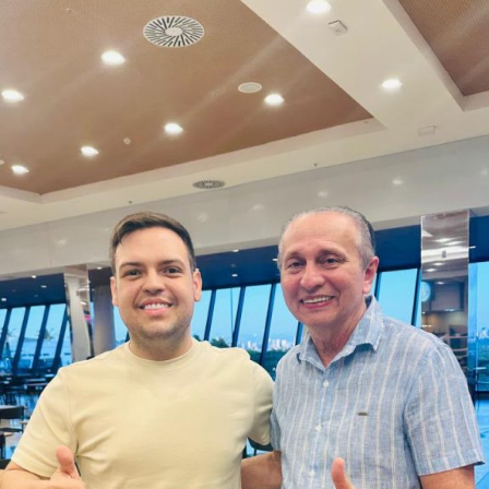
Mãe Su de Nanã (SP)
Renato Fonseca (PE)
Wesley Mendes (BA)
Mãe Bernadete de Oxóssi (BA)
Ariane Magalhães (RJ)
O PSOL afirma ser a favor da liberdade religiosa e
combate o racismo religioso. Segundo a sigla, entre seus
filiados, há pessoas que se candidataram em defesa da
causa, sendo esta uma iniciativa desenvolvida por esse
conjunto de candidatos.