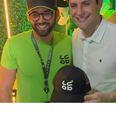
municipal de assistência social. Na avaliação deles, a
atuação da gestão da Secretaria Municipal de Trabalho,
Habitação e Assistência Social, comandada pela
secretária Suzete Pereira, tem contribuído para fortalecer
ações de inclusão social, qualificação e
acompanhamento das famílias, favorecendo a autonomia
financeira e reduzindo a dependência de programas de
transferência de renda.
O estudo também aponta que outros municípios da região
do Seridó, como Ouro Branco, Cruzeta, Jardim do Seridó
e Acari, apresentam indicadores semelhantes em razão
da combinação entre atividade industrial, pecuária
leiteira, comércio, setor público e indicadores de
desenvolvimento humano superiores aos registrados em
boa parte do interior potiguar.
Fonte: Fonte: www.mds.gov.br