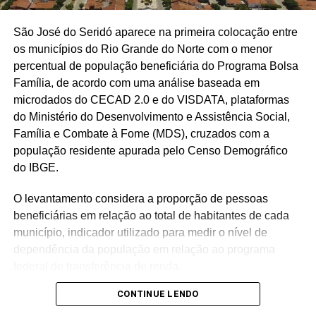
São José do Seridó aparece na primeira colocação entre
os municípios do Rio Grande do Norte com o menor
percentual de população beneficiária do Programa Bolsa
Família, de acordo com uma análise baseada em
microdados do CECAD 2.0 e do VISDATA, plataformas
do Ministério do Desenvolvimento e Assistência Social,
Família e Combate à Fome (MDS), cruzados com a
população residente apurada pelo Censo Demográfico
do IBGE.
O levantamento considera a proporção de pessoas
beneficiárias em relação ao total de habitantes de cada
município, indicador utilizado para medir o nível de
dependência da população em relação ao programa
federal de transferência de renda.
CONTINUE LENDO
Com população de 4.558 habitantes, São José do Seridó
registra aproximadamente 620 beneficiários do Bolsa