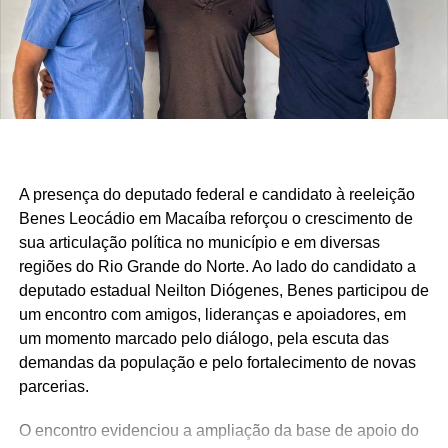
atendidos e uma atuação parlamentar que alcança quem
mais precisa.
São centenas de requerimentos, dezenas de patrimônios
culturais reconhecidos, organizações apoiadas e
investimentos que chegam aos municípios por meio de
emendas parlamentares. Um trabalho que demonstra que
fazer política é transformar demandas em soluções.
A presença do deputado federal e candidato à reeleição
Mais do que discursos, Luiz Eduardo tem apresentado
Benes Leocádio em Macaíba reforçou o crescimento de
ações concretas e resultados que reforçam seu
sua articulação política no município e em diversas
compromisso com o desenvolvimento do Rio Grande do
regiões do Rio Grande do Norte. Ao lado do candidato a
Norte. Um mandato presente, atuante e comprometido em
deputado estadual Neilton Diógenes, Benes participou de
fazer a diferença na vida dos potiguares.
um encontro com amigos, lideranças e apoiadores, em
um momento marcado pelo diálogo, pela escuta das
demandas da população e pelo fortalecimento de novas
parcerias.
O encontro evidenciou a ampliação da base de apoio do