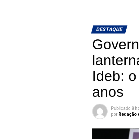
DESTAQUE
Govern
lantern
Ideb: o
anos
Publicado
8 h
por
Redação 