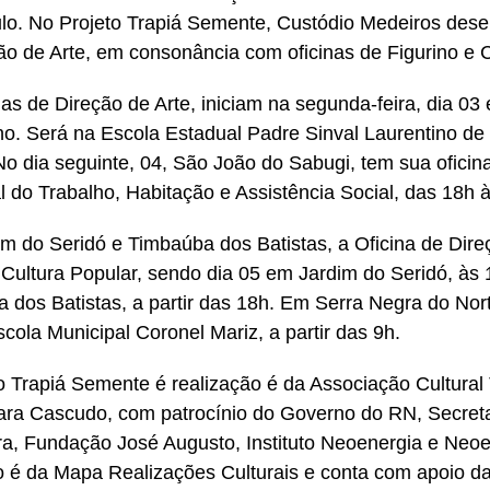
lo. No Projeto Trapiá Semente, Custódio Medeiros dese
ão de Arte, em consonância com oficinas de Figurino e 
nas de Direção de Arte, iniciam na segunda-feira, dia 0
no. Será na Escola Estadual Padre Sinval Laurentino de
No dia seguinte, 04, São João do Sabugi, tem sua oficina
l do Trabalho, Habitação e Assistência Social, das 18h 
m do Seridó e Timbaúba dos Batistas, a Oficina de Dire
Cultura Popular, sendo dia 05 em Jardim do Seridó, às 
 dos Batistas, a partir das 18h. Em Serra Negra do Nor
scola Municipal Coronel Mariz, a partir das 9h.
o Trapiá Semente é realização é da Associação Cultural 
ra Cascudo, com patrocínio do Governo do RN, Secretar
ra, Fundação José Augusto, Instituto Neoenergia e Neo
 é da Mapa Realizações Culturais e conta com apoio da