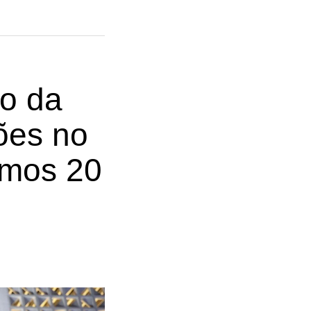
ão da
ões no
timos 20