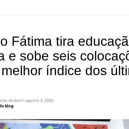
o Fátima tira educaç
a e sobe seis colocaç
 melhor índice dos úl
oras atrás
em
agosto 5, 2026
do blog