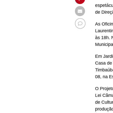
espetácu
de Direç
As Ofici
Laurenti
às 18h. 
Municipa
Em Jardi
Casa de 
Timbaúba
08, na E
O Projet
Lei Câma
de Cultu
produção