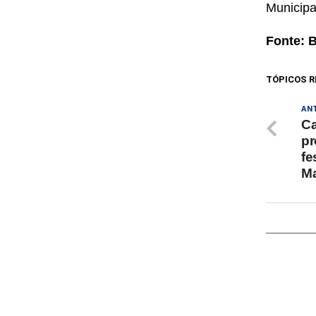
Municipa
Fonte: 
TÓPICOS R
AN
Ca
pr
fe
M