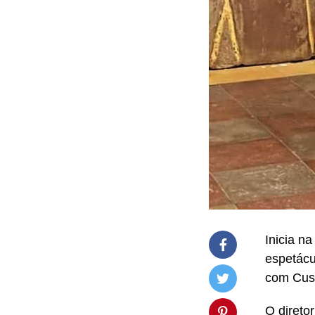
Inicia n
espetácu
com Cust
O direto