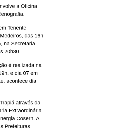
nvolve a Oficina
Cenografia.
3 em Tenente
 Medeiros, das 16h
, na Secretaria
às 20h30.
ção é realizada na
19h, e dia 07 em
te, acontece dia
Trapiá através da
ia Extraordinária
energia Cosern. A
s Prefeituras