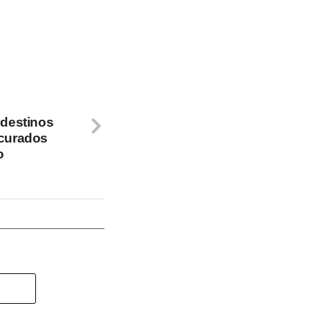
 destinos
ocurados
o