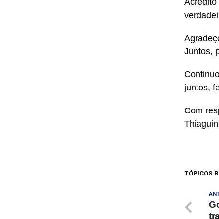
Acredito
verdadei
Agradeço
Juntos, 
Continuo
juntos, f
Com resp
Thiagui
TÓPICOS R
AN
Go
tr