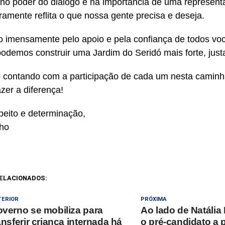
 no poder do diálogo e na importância de uma represen
ramente reflita o que nossa gente precisa e deseja.
 imensamente pelo apoio e pela confiança de todos voc
podemos construir uma Jardim do Seridó mais forte, just
 contando com a participação de cada um nesta camin
azer a diferença!
eito e determinação,
nho
ELACIONADOS:
TERIOR
PRÓXIMA
verno se mobiliza para
Ao lado de Natália
ansferir criança internada há
o pré-candidato a p