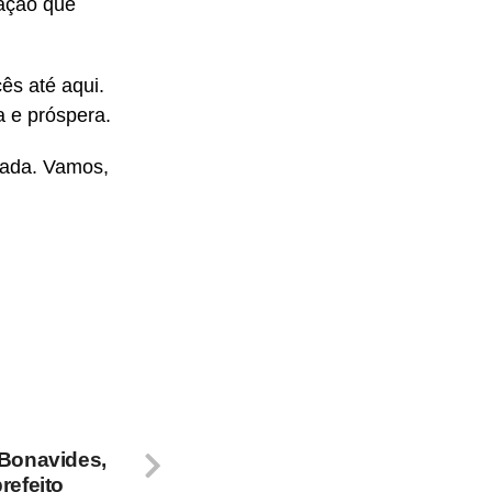
tação que
ês até aqui.
a e próspera.
hada. Vamos,
 Bonavides,
refeito