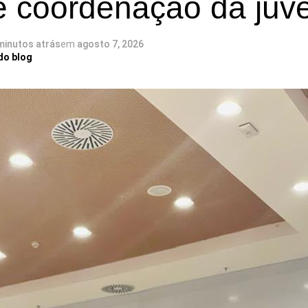
 coordenação da juv
minutos atrás
em
agosto 7, 2026
do blog