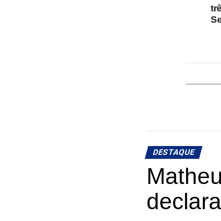
tr
Se
DESTAQUE
Matheus
declar