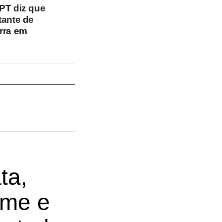
PT diz que
tante de
rra em
ta,
ome e