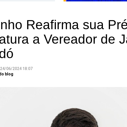
inho Reafirma sua Pré
atura a Vereador de J
idó
24/06/2024 18:07
do blog