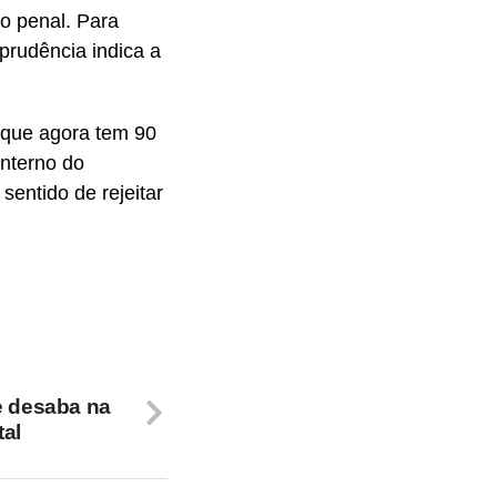
o penal. Para
sprudência indica a
, que agora tem 90
interno do
entido de rejeitar
e desaba na
tal