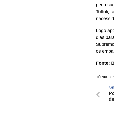
pena sug
Toffoli, 
necessid
Logo apó
dias par
Supremo.
os embar
Fonte: 
TÓPICOS R
AN
Po
de