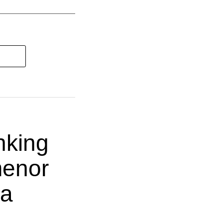
nking
menor
ia