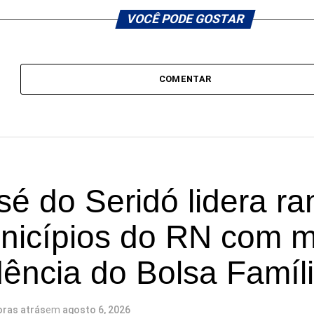
VOCÊ PODE GOSTAR
COMENTAR
é do Seridó lidera ra
nicípios do RN com 
ência do Bolsa Famíl
oras atrás
em
agosto 6, 2026