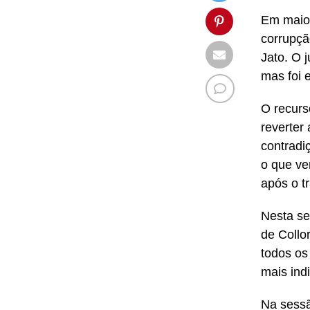
Em maio 
corrupçã
Jato. O 
mas foi e
O recurs
reverter
contradi
o que ve
após o t
Nesta sex
de Collor
todos os
mais ind
Na sessã