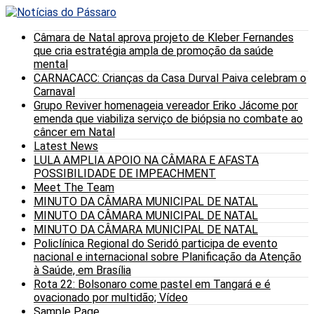
Câmara de Natal aprova projeto de Kleber Fernandes
que cria estratégia ampla de promoção da saúde
mental
CARNACACC: Crianças da Casa Durval Paiva celebram o
Carnaval
Grupo Reviver homenageia vereador Eriko Jácome por
emenda que viabiliza serviço de biópsia no combate ao
câncer em Natal
Latest News
LULA AMPLIA APOIO NA CÂMARA E AFASTA
POSSIBILIDADE DE IMPEACHMENT
Meet The Team
MINUTO DA CÂMARA MUNICIPAL DE NATAL
MINUTO DA CÂMARA MUNICIPAL DE NATAL
MINUTO DA CÂMARA MUNICIPAL DE NATAL
Policlínica Regional do Seridó participa de evento
nacional e internacional sobre Planificação da Atenção
à Saúde, em Brasília
Rota 22: Bolsonaro come pastel em Tangará e é
ovacionado por multidão; Vídeo
Sample Page