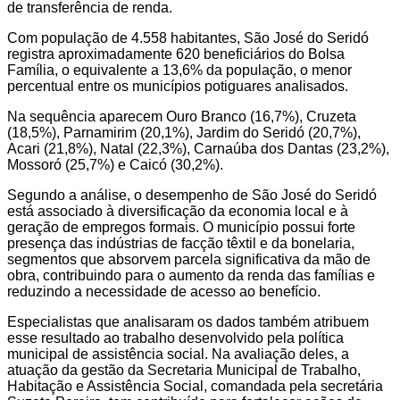
de transferência de renda.
Com população de 4.558 habitantes, São José do Seridó
registra aproximadamente 620 beneficiários do Bolsa
Família, o equivalente a 13,6% da população, o menor
percentual entre os municípios potiguares analisados.
Na sequência aparecem Ouro Branco (16,7%), Cruzeta
(18,5%), Parnamirim (20,1%), Jardim do Seridó (20,7%),
Acari (21,8%), Natal (22,3%), Carnaúba dos Dantas (23,2%),
Mossoró (25,7%) e Caicó (30,2%).
Segundo a análise, o desempenho de São José do Seridó
está associado à diversificação da economia local e à
geração de empregos formais. O município possui forte
presença das indústrias de facção têxtil e da bonelaria,
segmentos que absorvem parcela significativa da mão de
obra, contribuindo para o aumento da renda das famílias e
reduzindo a necessidade de acesso ao benefício.
Especialistas que analisaram os dados também atribuem
esse resultado ao trabalho desenvolvido pela política
municipal de assistência social. Na avaliação deles, a
atuação da gestão da Secretaria Municipal de Trabalho,
Habitação e Assistência Social, comandada pela secretária