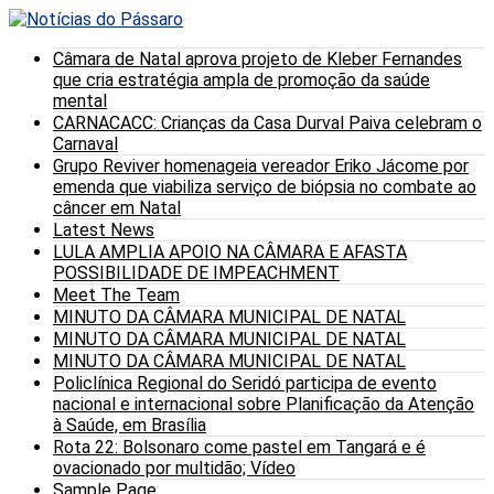
Câmara de Natal aprova projeto de Kleber Fernandes
que cria estratégia ampla de promoção da saúde
mental
CARNACACC: Crianças da Casa Durval Paiva celebram o
Carnaval
Grupo Reviver homenageia vereador Eriko Jácome por
emenda que viabiliza serviço de biópsia no combate ao
câncer em Natal
Latest News
LULA AMPLIA APOIO NA CÂMARA E AFASTA
POSSIBILIDADE DE IMPEACHMENT
Meet The Team
MINUTO DA CÂMARA MUNICIPAL DE NATAL
MINUTO DA CÂMARA MUNICIPAL DE NATAL
MINUTO DA CÂMARA MUNICIPAL DE NATAL
Policlínica Regional do Seridó participa de evento
nacional e internacional sobre Planificação da Atenção
à Saúde, em Brasília
Rota 22: Bolsonaro come pastel em Tangará e é
ovacionado por multidão; Vídeo
Sample Page