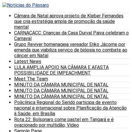
Câmara de Natal aprova projeto de Kleber Fernandes
que cria estratégia ampla de promoção da saúde
mental
CARNACACC: Crianças da Casa Durval Paiva celebram o
Carnaval
Grupo Reviver homenageia vereador Eriko Jácome por
emenda que viabiliza serviço de biópsia no combate ao
câncer em Natal
Latest News
LULA AMPLIA APOIO NA CÂMARA E AFASTA
POSSIBILIDADE DE IMPEACHMENT
Meet The Team
MINUTO DA CÂMARA MUNICIPAL DE NATAL
MINUTO DA CÂMARA MUNICIPAL DE NATAL
MINUTO DA CÂMARA MUNICIPAL DE NATAL
Policlínica Regional do Seridó participa de evento
nacional e internacional sobre Planificação da Atenção
à Saúde, em Brasília
Rota 22: Bolsonaro come pastel em Tangará e é
ovacionado por multidão; Vídeo
Sample Page