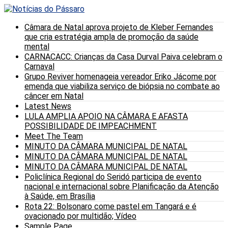
Câmara de Natal aprova projeto de Kleber Fernandes
que cria estratégia ampla de promoção da saúde
mental
CARNACACC: Crianças da Casa Durval Paiva celebram o
Carnaval
Grupo Reviver homenageia vereador Eriko Jácome por
emenda que viabiliza serviço de biópsia no combate ao
câncer em Natal
Latest News
LULA AMPLIA APOIO NA CÂMARA E AFASTA
POSSIBILIDADE DE IMPEACHMENT
Meet The Team
MINUTO DA CÂMARA MUNICIPAL DE NATAL
MINUTO DA CÂMARA MUNICIPAL DE NATAL
MINUTO DA CÂMARA MUNICIPAL DE NATAL
Policlínica Regional do Seridó participa de evento
nacional e internacional sobre Planificação da Atenção
à Saúde, em Brasília
Rota 22: Bolsonaro come pastel em Tangará e é
ovacionado por multidão; Vídeo
Sample Page