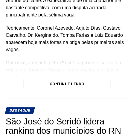
Grande do Norte. A expectativa é de uma chapa forte e
bastante competitiva, com uma disputa acirrada
principalmente pela sétima vaga.
Teoricamente, Coronel Azevedo, Adjuto Dias, Gustavo
Carvalho, Dr. Kerginaldo, Tomba Farias e Luiz Eduardo
aparecem hoje mais fortes na briga pelas primeiras seis
vagas.
Com isso, a disputa pela 7ª cadeira promete ser voto a
voto entre Jorge do Rosário, Terezinha Maia e Getúlio
Rêgo.
CONTINUE LENDO
Os três possuem bases e estruturas eleitorais importantes
e chegam à reta da pré-campanha buscando garantir um
lugar entre os eleitos. Com uma nominata que tem
DESTAQUE
potencial para fazer sete cadeiras, a briga pela última
vaga promete ser uma das mais acirradas da eleição para
São José do Seridó lidera
a ALRN em 2026
ranking dos municípios do RN