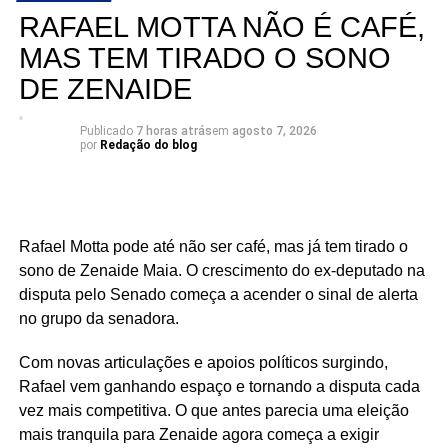
ampliando sua base de apoio e reunindo lideranças de
RAFAEL MOTTA NÃO É CAFÉ,
diferentes regiões e segmentos da sociedade em torno de
MAS TEM TIRADO O SONO
sua pré-candidatura.
DE ZENAIDE
Publicado
7 horas atrás
em
agosto 7, 2026
por
Redação do blog
Rafael Motta pode até não ser café, mas já tem tirado o
sono de Zenaide Maia. O crescimento do ex-deputado na
disputa pelo Senado começa a acender o sinal de alerta
no grupo da senadora.
Com novas articulações e apoios políticos surgindo,
Rafael vem ganhando espaço e tornando a disputa cada
vez mais competitiva. O que antes parecia uma eleição
mais tranquila para Zenaide agora começa a exigir