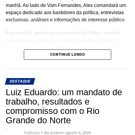
manhã. Ao lado de Vam Fernandes, Alex comandará um
espaço dedicado aos bastidores da política, entrevistas
exclusivas, análises e informações de interesse público.
A proposta é aproximar os ouvintes dos fatos, ouvindo
quem decide, quem faz a política acontecer e quem
influencia os rumos de Assú, do Vale do Açu e do Rio
Grande do Norte.
CONTINUE LENDO
🎙️ O rádio ganha um novo espaço para o debate, a
informação e a credibilidade.
DESTAQUE
Conexão com Alex Silva: onde a notícia ganha voz e os
Luiz Eduardo: um mandato de
bastidores viram informação.
trabalho, resultados e
compromisso com o Rio
📅 Estreia: 7 de agosto
📻 104 FM do Assú
Grande do Norte
🕢 Toda sexta-feira, das 7h30 às 8h30 da manhã.
Publicado
1 dia atrás
em
agosto 6, 2026