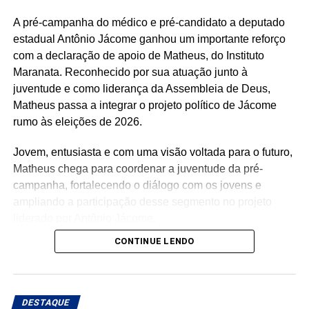
A pré-campanha do médico e pré-candidato a deputado
estadual Antônio Jácome ganhou um importante reforço
com a declaração de apoio de Matheus, do Instituto
Maranata. Reconhecido por sua atuação junto à
juventude e como liderança da Assembleia de Deus,
Matheus passa a integrar o projeto político de Jácome
rumo às eleições de 2026.
Jovem, entusiasta e com uma visão voltada para o futuro,
Matheus chega para coordenar a juventude da pré-
campanha, fortalecendo o diálogo com os jovens e
ampliando a participação desse segmento no projeto
liderado por Antônio Jácome.
CONTINUE LENDO
Ao declarar seu apoio, Matheus afirmou acreditar na
experiência, nos valores e no compromisso de Antônio
Jácome com o Rio Grande do Norte. O médico, que
busca retornar à Assembleia Legislativa, segue
DESTAQUE