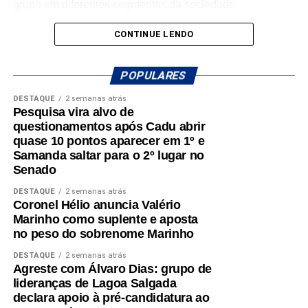
grupo em diferentes segmentos da sociedade.
Com a chegada de Pablo, o PL Jovem ganha um
CONTINUE LENDO
importante reforço, agregando renovação, proximidade
com a juventude e capacidade de mobilização para a
POPULARES
campanha.
DESTAQUE
2 semanas atrás
Pesquisa vira alvo de
questionamentos após Cadu abrir
quase 10 pontos aparecer em 1º e
Samanda saltar para o 2º lugar no
Senado
DESTAQUE
2 semanas atrás
Coronel Hélio anuncia Valério
Marinho como suplente e aposta
no peso do sobrenome Marinho
DESTAQUE
2 semanas atrás
Agreste com Álvaro Dias: grupo de
lideranças de Lagoa Salgada
declara apoio à pré-candidatura ao