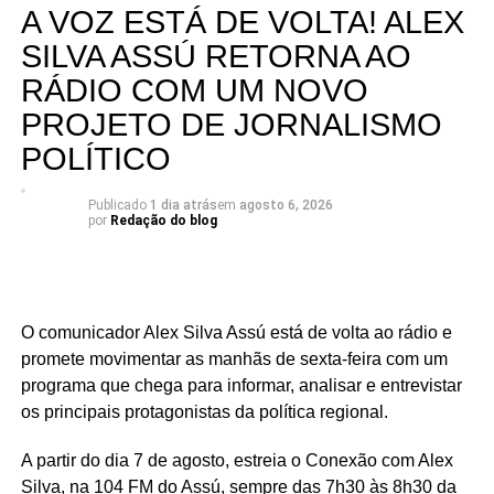
A VOZ ESTÁ DE VOLTA! ALEX
desenvolvimento humano superiores aos registrados em
“Foram investimentos realizados durante a nossa atuação
SILVA ASSÚ RETORNA AO
boa parte do interior potiguar.
como deputado federal que seguem presentes na vida
RÁDIO COM UM NOVO
das pessoas, independentemente de alinhamentos
Fonte: Fonte: www.mds.gov.br
PROJETO DE JORNALISMO
políticos ou do apoio de prefeitos à época. O
compromisso do mandato sempre foi com as cidades e
POLÍTICO
com as pessoas, acima de qualquer disputa partidária”,
pontua Rafael.
Publicado
1 dia atrás
em
agosto 6, 2026
por
Redação do blog
Serra Negra é um dos municípios que integram um
conjunto de investimentos que ultrapassa R$ 25 milhões
destinados à região do Seridó, contemplando áreas como
saúde, infraestrutura, educação, esporte e cultura. Ao
O comunicador Alex Silva Assú está de volta ao rádio e
longo do mandato, Rafael também levou recursos para
promete movimentar as manhãs de sexta-feira com um
municípios de todas as regiões do Rio Grande do Norte,
programa que chega para informar, analisar e entrevistar
consolidando uma atuação parlamentar marcada pela
os principais protagonistas da política regional.
presença nos municípios e por investimentos que
A partir do dia 7 de agosto, estreia o Conexão com Alex
continuam gerando benefícios para a população.
Silva, na 104 FM do Assú, sempre das 7h30 às 8h30 da