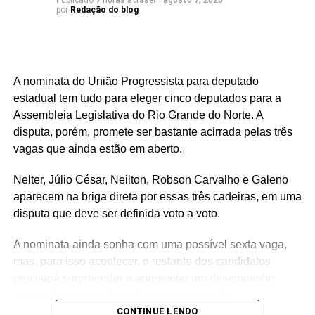
Publicado
7 horas atrás
em
agosto 7, 2026
por
Redação do blog
A nominata do União Progressista para deputado
estadual tem tudo para eleger cinco deputados para a
Assembleia Legislativa do Rio Grande do Norte. A
disputa, porém, promete ser bastante acirrada pelas três
vagas que ainda estão em aberto.
Nelter, Júlio César, Neilton, Robson Carvalho e Galeno
aparecem na briga direta por essas três cadeiras, em uma
disputa que deve ser definida voto a voto.
A nominata ainda sonha com uma possível sexta vaga,
mas, para isso acontecer, o restante dos candidatos
precisará surpreender e apresentar um desempenho
acima das expectativas durante a campanha.
CONTINUE LENDO