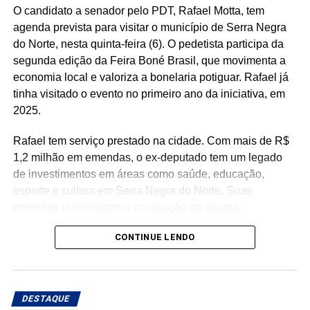
O candidato a senador pelo PDT, Rafael Motta, tem
das famílias e reduzindo a necessidade de acesso ao
agenda prevista para visitar o município de Serra Negra
benefício.
do Norte, nesta quinta-feira (6). O pedetista participa da
segunda edição da Feira Boné Brasil, que movimenta a
Especialistas que analisaram os dados também atribuem
economia local e valoriza a bonelaria potiguar. Rafael já
esse resultado ao trabalho desenvolvido pela política
tinha visitado o evento no primeiro ano da iniciativa, em
municipal de assistência social. Na avaliação deles, a
2025.
atuação da gestão da Secretaria Municipal de Trabalho,
Habitação e Assistência Social, comandada pela
Rafael tem serviço prestado na cidade. Com mais de R$
secretária Suzete Pereira, tem contribuído para fortalecer
1,2 milhão em emendas, o ex-deputado tem um legado
ações de inclusão social, qualificação e
de investimentos em áreas como saúde, educação,
acompanhamento das famílias, favorecendo a autonomia
esporte e cultura em Serra Negra do Norte. Suas
financeira e reduzindo a dependência de programas de
emendas viabilizaram a construção da quadra
transferência de renda.
poliesportiva da Praça de Eventos, além de recursos para
CONTINUE LENDO
a reforma da Casa de Cultura, aquisição de mobiliário
O estudo também aponta que outros municípios da região
escolar e aparelhos de ar-condicionado para a educação,
do Seridó, como Ouro Branco, Cruzeta, Jardim do Seridó
fortalecimento da atenção básica e especializada em
e Acari, apresentam indicadores semelhantes em razão
saúde, com investimentos destinados ao município e à
da combinação entre atividade industrial, pecuária
DESTAQUE
APAMI.
leiteira, comércio, setor público e indicadores de