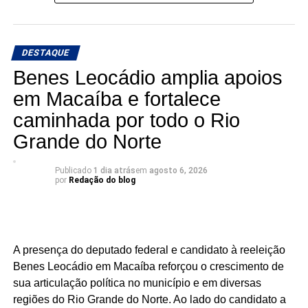
fazer política é transformar demandas em soluções.
Mais do que discursos, Luiz Eduardo tem apresentado
DESTAQUE
ações concretas e resultados que reforçam seu
compromisso com o desenvolvimento do Rio Grande do
Benes Leocádio amplia apoios
Norte. Um mandato presente, atuante e comprometido em
em Macaíba e fortalece
fazer a diferença na vida dos potiguares.
caminhada por todo o Rio
KALLYANNO MOTA Emilson Santos Luiz Eduardo
Grande do Norte
Há mandatos que passam. E há mandatos que deixam
Publicado
1 dia atrás
em
agosto 6, 2026
por
Redação do blog
resultados.
O deputado estadual Luiz Eduardo tem construído uma
atuação marcada por trabalho, presença e compromisso
com o povo potiguar. Os números apresentados não são
A presença do deputado federal e candidato à reeleição
apenas estatísticas: representam segurança fortalecida,
Benes Leocádio em Macaíba reforçou o crescimento de
cultura valorizada, entidades beneficiadas, municípios
sua articulação política no município e em diversas
atendidos e uma atuação parlamentar que alcança quem
regiões do Rio Grande do Norte. Ao lado do candidato a