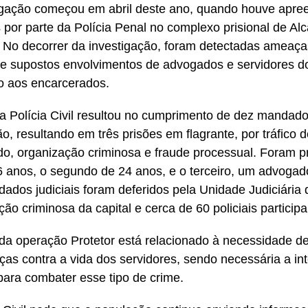
igação começou em abril deste ano, quando houve apre
s por parte da Polícia Penal no complexo prisional de Al
. No decorrer da investigação, foram detectadas ameaça
 e supostos envolvimentos de advogados e servidores do
io aos encarcerados.
a Polícia Civil resultou no cumprimento de dez mandad
o, resultando em três prisões em flagrante, por tráfico d
ado, organização criminosa e fraude processual. Foram 
 anos, o segundo de 24 anos, e o terceiro, um advogad
ados judiciais foram deferidos pela Unidade Judiciária 
ção criminosa da capital e cerca de 60 policiais partici
a operação Protetor está relacionado à necessidade de 
as contra a vida dos servidores, sendo necessária a in
 para combater esse tipo de crime.