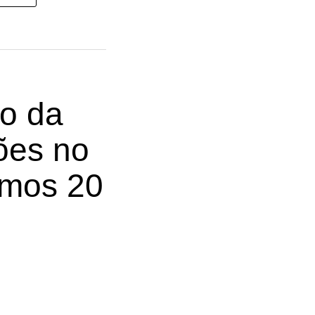
ão da
ões no
timos 20