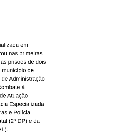
cializada em
ou nas primeiras
nas prisões de dois
 município de
 de Administração
 Combate à
de Atuação
cia Especializada
as e Polícia
tal (2ª DP) e da
L).