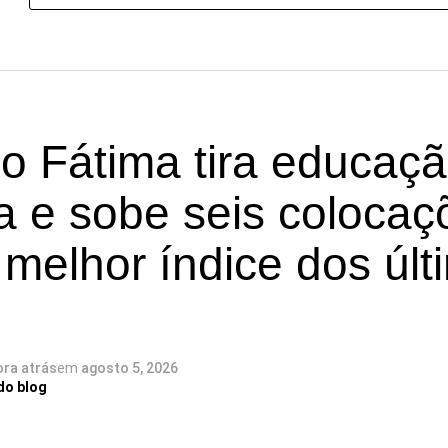
o Fátima tira educaç
a e sobe seis colocaç
 melhor índice dos úl
ora atrás
em
agosto 5, 2026
do blog