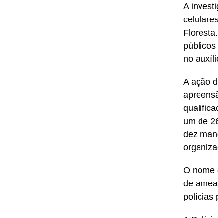
A invest
celulare
Floresta
públicos
no auxíl
A ação d
apreensã
qualific
um de 26
dez mand
organiza
O nome d
de ameaç
polícias