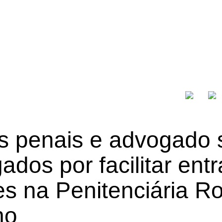
is penais e advogado
gados por facilitar ent
es na Penitenciária R
ho