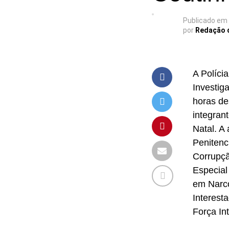
Publicado em
por
Redação 
A Políci
Investig
horas de
integran
Natal. A
Penitenc
Corrupç
Especial
em Narcó
Interest
Força I