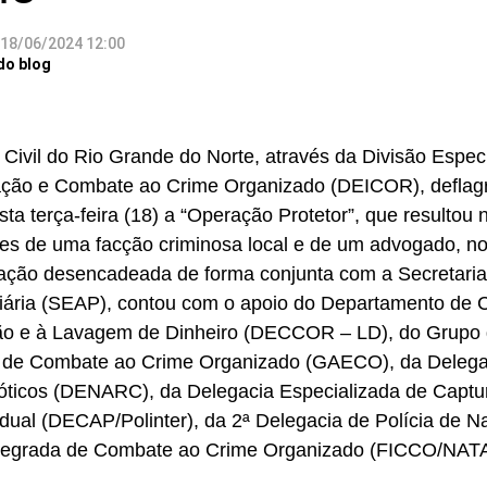
18/06/2024 12:00
do blog
a Civil do Rio Grande do Norte, através da Divisão Espe
ação e Combate ao Crime Organizado (DEICOR), deflagr
sta terça-feira (18) a “Operação Protetor”, que resultou 
tes de uma facção criminosa local e de um advogado, no
 ação desencadeada de forma conjunta com a Secretaria
iária (SEAP), contou com o apoio do Departamento de
ão e à Lavagem de Dinheiro (DECCOR – LD), do Grupo 
 de Combate ao Crime Organizado (GAECO), da Delega
ticos (DENARC), da Delegacia Especializada de Captur
adual (DECAP/Polinter), da 2ª Delegacia de Polícia de Na
ntegrada de Combate ao Crime Organizado (FICCO/NATA