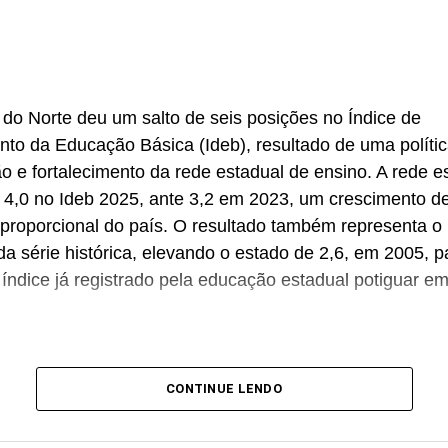
do Norte deu um salto de seis posições no Índice de
to da Educação Básica (Ideb), resultado de uma polític
o e fortalecimento da rede estadual de ensino. A rede e
 4,0 no Ideb 2025, ante 3,2 em 2023, um crescimento d
proporcional do país. O resultado também representa o
 série histórica, elevando o estado de 2,6, em 2005, p
 índice já registrado pela educação estadual potiguar e
 Governo Fátima Bezerra tem investido na melhoria da i
CONTINUE LENDO
cerca de 230 escolas reformadas, ampliadas ou em obra
das salas de aula. Também destinou R$ 193 milhões par