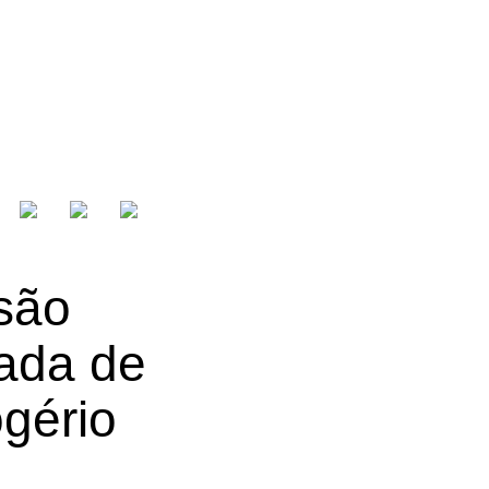
 são
rada de
ogério