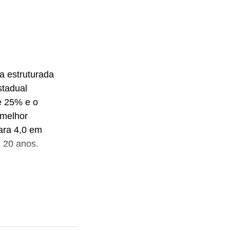
a estruturada
stadual
e 25% e o
 melhor
ara 4,0 em
m 20 anos.
nfraestrutura
s, além da
a inovação e