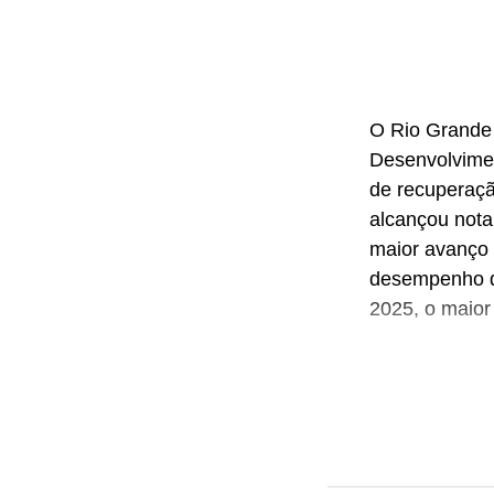
O Rio Grande 
Desenvolvimen
de recuperaçã
alcançou nota
maior avanço 
desempenho da
2025, o maior
Desde 2019, o
escolar, com 
climatização 