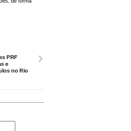
ções, de forma
ras PRF
as e
ulos no Rio