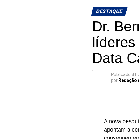
tecnologia, un
laboratórios,
DESTAQUE
Dr. Ber
líderes
Os avanços t
cresceu 227,5
Data Ca
Educação Prof
matrículas em
(EJA), com qu
Publicado
3 h
por
Redação 
alunos e valo
desde 2019.
Os resultados
A nova pesqui
os investimen
apontam a con
recolocando a
consequenteme