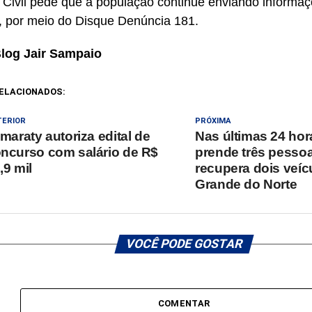
a Civil pede que a população continue enviando informa
 por meio do Disque Denúncia 181.
Blog Jair Sampaio
ELACIONADOS:
TERIOR
PRÓXIMA
amaraty autoriza edital de
Nas últimas 24 ho
ncurso com salário de R$
prende três pesso
,9 mil
recupera dois veíc
Grande do Norte
VOCÊ PODE GOSTAR
COMENTAR