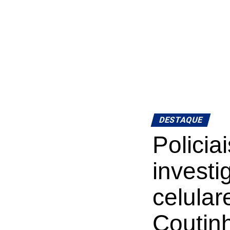
DESTAQUE
Policia
investi
celular
Coutin