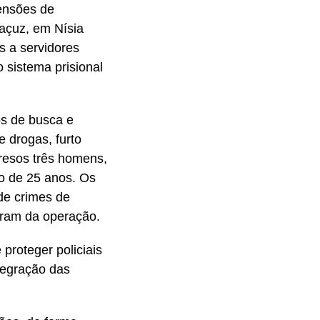
ensões de
caçuz, em Nísia
s a servidores
 sistema prisional
os de busca e
e drogas, furto
presos três homens,
o de 25 anos. Os
de crimes de
param da operação.
proteger policiais
tegração das