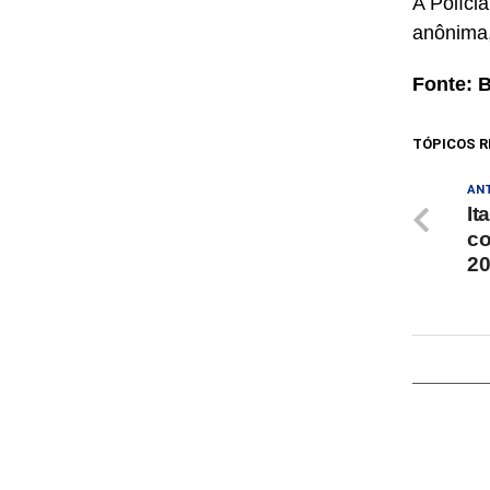
A Políci
anônima,
Fonte: 
TÓPICOS R
AN
It
co
20