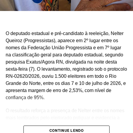
O deputado estadual e pré-candidato à reeleição, Nelter
Queiroz (Progressistas), aparece em 2º lugar entre os
nomes da Federação União Progressista e em 7º lugar
na classificação geral para deputado estadual, segundo
pesquisa Exatus/Agora RN, divulgada na noite desta
sexta-feira (7). O levantamento, registrado sob o protocolo
RN-02620/2026, ouviu 1.500 eleitores em todo o Rio
Grande do Norte, entre os dias 7 e 10 de julho de 2026, e
apresenta margem de erro de 2,53%, com nível de
confiança de 95%.
O resultado reforça a presença de Nelter entre os nomes
mais lembrados pelo eleitorado potiguar e evidencia a
competitividade de sua pré-candidatura à reeleição para
CONTINUE LENDO
a Assembleia Legislativa. Para o parlamentar, os