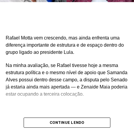
Rafael Motta vem crescendo, mas ainda enfrenta uma
diferença importante de estrutura e de espaço dentro do
grupo ligado ao presidente Lula.
Na minha avaliação, se Rafael tivesse hoje a mesma
estrutura política e o mesmo nível de apoio que Samanda
Alves possui dentro desse campo, a disputa pelo Senado
já estaria ainda mais apertada — e Zenaide Maia poderia
estar ocupando a terceira colocação.
É justamente por isso que o cenário ainda está aberto e
CONTINUE LENDO
muita coisa pode mudar até a eleição.