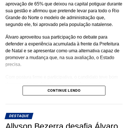
aprovação de 65% que deixou na capital potiguar durante
sua gestão e afirmou que pretende levar para todo o Rio
Grande do Norte o modelo de administração que,
segundo ele, foi aprovado pela população natalense.
Álvaro aproveitou sua participação no debate para
defender a experiência acumulada à frente da Prefeitura
de Natal e se apresentar como uma alternativa capaz de
promover a mudança que, na sua avaliação, o Estado
precisa.
Com postura firme e participativa, o candidato teve bom
desempenho no debate, apresentando propostas e
buscando se diferenciar dos demais concorrentes. Álvaro
CONTINUE LENDO
também procurou reforçar a ideia de que sua experiência
administrativa na capital pode ser aplicada em todo o RN.
DESTAQUE
Ao destacar os 65% de aprovação em Natal, Álvaro
apostou justamente no resultado de sua gestão como
Allyson Bezerra desafia Álvaro,