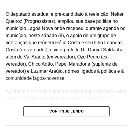
O deputado estadual e pré-candidato à reeleição, Nelter
Queiroz (Progressistas), ampliou sua base política no
município Lagoa Nova onde recebeu, durante agenda no
município, neste sábado (8), o apoio de um grupo de
lideranças que reúnem Hélio Costa e seu filho Leandro
Costa (ex-vereador), o vice-prefeito Dr. Daniel Saldanha,
além de Val Araújo (ex-vereador), Oze Pedro (ex-
vereador), Chico Adão, Pepe, Maradona (suplente de
vereador) e Luzimar Araújo, nomes ligados à política e à
comunidade lagoa-novense.
A união em torno de Nelter também é impulsionada pelas
pautas defendidas pelo parlamentar para a Serra de
Santana, entre elas a luta pela pavimentação da estrada
CONTINUE LENDO
que liga Lagoa Nova a Tenente Laurentino Cruz,
considerada estratégica para melhorar a mobilidade e
fortalecer a economia regional. A relação de Nelter com