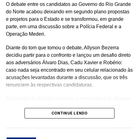
O debate entre os candidatos ao Governo do Rio Grande
do Norte acabou deixando em segundo plano propostas
e projetos para o Estado e se transformou, em grande
parte, em uma discussão sobre a Polícia Federal e a
Operação Mederi.
Diante do tom que tomou o debate, Allyson Bezerra
decidiu partir para o confronto e lançou um desafio direto
aos adversários Álvaro Dias, Cadu Xavier e Robério:
caso nada seja encontrado em seu celular relacionado às
acusações levantadas durante a discussão, que os três
renunciem às respectivas candidaturas.
A proposta de Allyson aumenta a temperatura da disputa
eleitoral e coloca os adversários diante de um desafio
político de grande repercussão.
CONTINUE LENDO
Na avaliação do candidato, se as acusações e suspeitas
levantadas durante o debate não forem confirmadas por