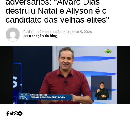
adversários: “Álvaro Dias
destruiu Natal e Allyson é o
candidato das velhas elites”
Publicado
2 horas atrás
em
agosto 9, 2026
por
Redação do blog
: