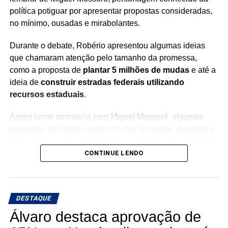
política potiguar por apresentar propostas consideradas,
no mínimo, ousadas e mirabolantes.
Durante o debate, Robério apresentou algumas ideias
que chamaram atenção pelo tamanho da promessa,
como a proposta de
plantar 5 milhões de mudas
e até a
ideia de
construir estradas federais utilizando
recursos estaduais
.
Assim como acontecia com Miguel Mossoró, algumas
propostas de Robério parecem sair do campo da política
tradicional e entrar no terreno das grandes ideias, difíceis
A artilharia também foi direcionada ao candidato Allyson
de imaginar como seriam colocadas em prática.
CONTINUE LENDO
Bezerra (União), a quem Cadu definiu como “o Allyson de
Robson Faria”, um representante das mesmas elites que
No debate, enquanto os demais candidatos discutiam
levaram o Rio Grande do Norte à derrocada.
segurança, saúde, infraestrutura e os problemas do
DESTAQUE
Estado, Robério chamou atenção justamente pelo tom de
propostas que impressionam pelo tamanho e pela
Álvaro destaca aprovação de
ousadia.