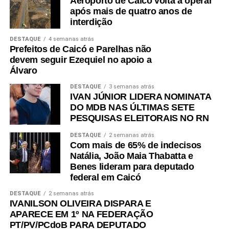
Aeroporto de Caicó volta a operar
após mais de quatro anos de
interdição
DESTAQUE
4 semanas atrás
Prefeitos de Caicó e Parelhas não
devem seguir Ezequiel no apoio a
Álvaro
DESTAQUE
3 semanas atrás
IVAN JÚNIOR LIDERA NOMINATA
DO MDB NAS ÚLTIMAS SETE
PESQUISAS ELEITORAIS NO RN
DESTAQUE
2 semanas atrás
Com mais de 65% de indecisos
Natália, João Maia Thabatta e
Benes lideram para deputado
federal em Caicó
DESTAQUE
2 semanas atrás
IVANILSON OLIVEIRA DISPARA E
APARECE EM 1º NA FEDERAÇÃO
PT/PV/PCdoB PARA DEPUTADO