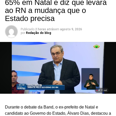
65% em Natal e diz que levará
ao RN a mudança que o
Se a eleição tivesse um prêmio para as propostas
mais mirabolantes da noite, Robério certamente
Estado precisa
estaria na disputa.
Publicado
2 horas atrás
em
agosto 9, 2026
por
Redação do blog
Durante o debate da Band, o ex-prefeito de Natal e
candidato ao Governo do Estado, Álvaro Dias, destacou a