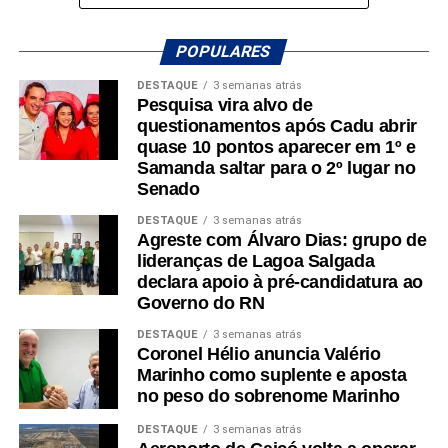
números representam o reconhecimento de uma trajetória
política construída ao longo de décadas e servem como
POPULARES
estímulo para intensificar o diálogo com a população
DESTAQUE
3 semanas atrás
durante a caminhada rumo ao 10º mandato.
Pesquisa vira alvo de
questionamentos após Cadu abrir
“Recebo esse resultado com muita humildade e,
quase 10 pontos aparecer em 1º e
principalmente, como combustível para continuar
Samanda saltar para o 2º lugar no
Senado
trabalhando. Pesquisa é um retrato de um
momento, mas o que realmente importa é
DESTAQUE
3 semanas atrás
continuar presente nos municípios, ouvindo as
Agreste com Álvaro Dias: grupo de
lideranças de Lagoa Salgada
pessoas e buscando soluções para as demandas
declara apoio à pré-candidatura ao
do nosso Estado. Vamos seguir trabalhando e
Governo do RN
conversando com o povo para construir essa
caminhada rumo ao nosso 10º mandato”, afirmou
DESTAQUE
3 semanas atrás
Coronel Hélio anuncia Valério
Nelter.
Marinho como suplente e aposta
no peso do sobrenome Marinho
DESTAQUE
3 semanas atrás