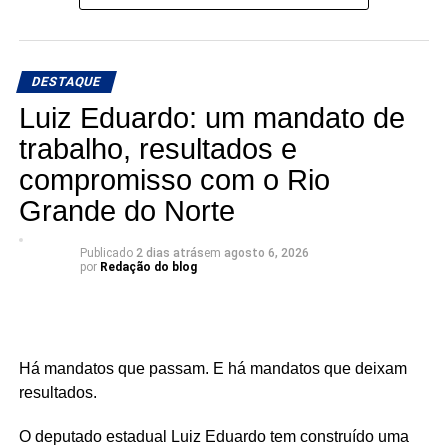
🎙️ O rádio ganha um novo espaço para o debate, a
informação e a credibilidade.
DESTAQUE
Conexão com Alex Silva: onde a notícia ganha voz e os
Luiz Eduardo: um mandato de
bastidores viram informação.
trabalho, resultados e
compromisso com o Rio
📅 Estreia: 7 de agosto
📻 104 FM do Assú
Grande do Norte
🕢 Toda sexta-feira, das 7h30 às 8h30 da manhã.
Publicado
2 dias atrás
em
agosto 6, 2026
por
Redação do blog
Há mandatos que passam. E há mandatos que deixam
resultados.
O deputado estadual Luiz Eduardo tem construído uma