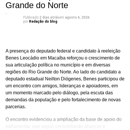
KALLYANNO MOTA Emilson Santos Luiz Eduardo
Grande do Norte
Há mandatos que passam. E há mandatos que deixam
Publicado
2 dias atrás
em
agosto 6, 2026
por
Redação do blog
resultados.
O deputado estadual Luiz Eduardo tem construído uma
atuação marcada por trabalho, presença e compromisso
com o povo potiguar. Os números apresentados não são
A presença do deputado federal e candidato à reeleição
apenas estatísticas: representam segurança fortalecida,
Benes Leocádio em Macaíba reforçou o crescimento de
cultura valorizada, entidades beneficiadas, municípios
sua articulação política no município e em diversas
atendidos e uma atuação parlamentar que alcança quem
regiões do Rio Grande do Norte. Ao lado do candidato a
mais precisa.
deputado estadual Neilton Diógenes, Benes participou de
um encontro com amigos, lideranças e apoiadores, em
São centenas de requerimentos, dezenas de patrimônios
um momento marcado pelo diálogo, pela escuta das
culturais reconhecidos, organizações apoiadas e
demandas da população e pelo fortalecimento de novas
investimentos que chegam aos municípios por meio de
parcerias.
emendas parlamentares. Um trabalho que demonstra que
fazer política é transformar demandas em soluções.
O encontro evidenciou a ampliação da base de apoio do
parlamentar, que segue consolidando alianças e