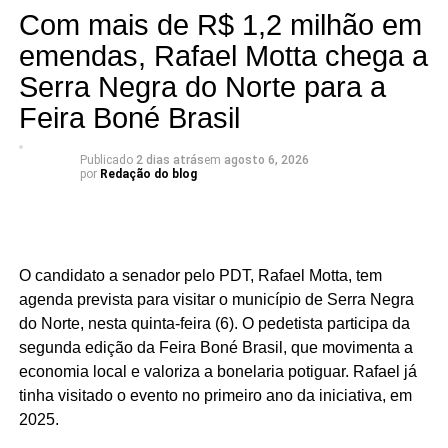
Com mais de R$ 1,2 milhão em
Na sequência aparecem Ouro Branco (16,7%), Cruzeta
(18,5%), Parnamirim (20,1%), Jardim do Seridó (20,7%),
emendas, Rafael Motta chega a
Acari (21,8%), Natal (22,3%), Carnaúba dos Dantas
Serra Negra do Norte para a
(23,2%), Mossoró (25,7%) e Caicó (30,2%).
Feira Boné Brasil
Segundo a análise, o desempenho de São José do
Seridó está associado à diversificação da economia local
Publicado
2 dias atrás
em
agosto 6, 2026
por
Redação do blog
e à geração de empregos formais. O município possui
forte presença das indústrias de facção têxtil e da
bonelaria, segmentos que absorvem parcela significativa
da mão de obra, contribuindo para o aumento da renda
O candidato a senador pelo PDT, Rafael Motta, tem
das famílias e reduzindo a necessidade de acesso ao
agenda prevista para visitar o município de Serra Negra
benefício.
do Norte, nesta quinta-feira (6). O pedetista participa da
segunda edição da Feira Boné Brasil, que movimenta a
Especialistas que analisaram os dados também atribuem
economia local e valoriza a bonelaria potiguar. Rafael já
esse resultado ao trabalho desenvolvido pela política
tinha visitado o evento no primeiro ano da iniciativa, em
municipal de assistência social. Na avaliação deles, a
2025.
atuação da gestão da Secretaria Municipal de Trabalho,
Habitação e Assistência Social, comandada pela