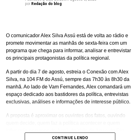
por
Redação do blog
Serra Negra é um dos municípios que integram um
conjunto de investimentos que ultrapassa R$ 25 milhões
destinados à região do Seridó, contemplando áreas como
saúde, infraestrutura, educação, esporte e cultura. Ao
O comunicador Alex Silva Assú está de volta ao rádio e
longo do mandato, Rafael também levou recursos para
promete movimentar as manhãs de sexta-feira com um
municípios de todas as regiões do Rio Grande do Norte,
programa que chega para informar, analisar e entrevistar
consolidando uma atuação parlamentar marcada pela
os principais protagonistas da política regional.
presença nos municípios e por investimentos que
A partir do dia 7 de agosto, estreia o Conexão com Alex
continuam gerando benefícios para a população.
Silva, na 104 FM do Assú, sempre das 7h30 às 8h30 da
manhã. Ao lado de Vam Fernandes, Alex comandará um
espaço dedicado aos bastidores da política, entrevistas
exclusivas, análises e informações de interesse público.
A proposta é aproximar os ouvintes dos fatos, ouvindo
quem decide, quem faz a política acontecer e quem
influencia os rumos de Assú, do Vale do Açu e do Rio
Grande do Norte.
CONTINUE LENDO