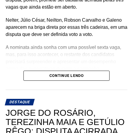
vagas que ainda estão em aberto.
Nelter, Júlio César, Neilton, Robson Carvalho e Galeno
aparecem na briga direta por essas três cadeiras, em uma
disputa que deve ser definida voto a voto.
A nominata ainda sonha com uma possível sexta vaga,
mas, para isso acontecer, o restante dos candidatos
precisará surpreender e apresentar um desempenho
acima das expectativas durante a campanha.
CONTINUE LENDO
Teoricamente, Kleber Rodrigues e Cinthia, esposa de
Allyson Bezerra, pré-candidato ao Governo do Estado,
aparecem como os nomes mais fortes para liderar a
DESTAQUE
votação dentro da nominata.
JORGE DO ROSÁRIO,
Com cinco cadeiras consideradas viáveis e uma sexta
TEREZINHA MAIA E GETÚLIO
dependendo de um desempenho acima do esperado, a
RÊGO: DISPUTA ACIRRADA
briga interna do União Progressista promete ser uma das