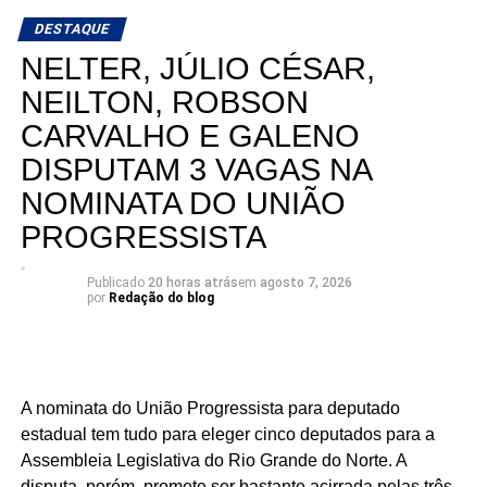
DESTAQUE
NELTER, JÚLIO CÉSAR,
NEILTON, ROBSON
CARVALHO E GALENO
DISPUTAM 3 VAGAS NA
NOMINATA DO UNIÃO
PROGRESSISTA
Publicado
20 horas atrás
em
agosto 7, 2026
por
Redação do blog
A nominata do União Progressista para deputado
estadual tem tudo para eleger cinco deputados para a
Assembleia Legislativa do Rio Grande do Norte. A
disputa, porém, promete ser bastante acirrada pelas três