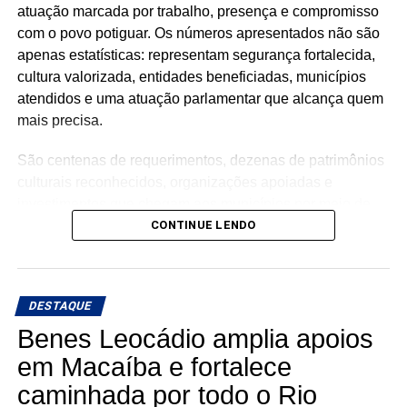
atuação marcada por trabalho, presença e compromisso
com o povo potiguar. Os números apresentados não são
apenas estatísticas: representam segurança fortalecida,
cultura valorizada, entidades beneficiadas, municípios
atendidos e uma atuação parlamentar que alcança quem
mais precisa.
São centenas de requerimentos, dezenas de patrimônios
culturais reconhecidos, organizações apoiadas e
investimentos que chegam aos municípios por meio de
emendas parlamentares. Um trabalho que demonstra que
CONTINUE LENDO
fazer política é transformar demandas em soluções.
Mais do que discursos, Luiz Eduardo tem apresentado
DESTAQUE
ações concretas e resultados que reforçam seu
compromisso com o desenvolvimento do Rio Grande do
Benes Leocádio amplia apoios
Norte. Um mandato presente, atuante e comprometido em
em Macaíba e fortalece
fazer a diferença na vida dos potiguares.
caminhada por todo o Rio