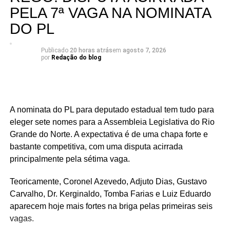
mais interessantes da eleição para a Assembleia
PELA 7ª VAGA NA NOMINATA
Legislativa em 2026.
DO PL
Publicado
20 horas atrás
em
agosto 7, 2026
por
Redação do blog
A nominata do PL para deputado estadual tem tudo para
eleger sete nomes para a Assembleia Legislativa do Rio
Grande do Norte. A expectativa é de uma chapa forte e
bastante competitiva, com uma disputa acirrada
principalmente pela sétima vaga.
Teoricamente, Coronel Azevedo, Adjuto Dias, Gustavo
Carvalho, Dr. Kerginaldo, Tomba Farias e Luiz Eduardo
aparecem hoje mais fortes na briga pelas primeiras seis
vagas.