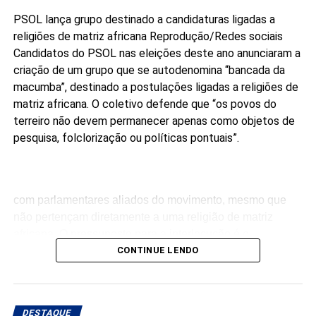
PSOL lança grupo destinado a candidaturas ligadas a
religiões de matriz africana
Reprodução/Redes sociais
Candidatos do PSOL nas eleições deste ano anunciaram a
criação de um grupo que se autodenomina “bancada da
macumba”, destinado a postulações ligadas a religiões de
matriz africana. O coletivo defende que “os povos do
terreiro não devem permanecer apenas como objetos de
pesquisa, folclorização ou políticas pontuais”.
com parlamentares aliados do movimento, mesmo que
não pertençam diretamente a uma religião de matriz
africana. O pressuposto para a interlocução é o
compromisso público com a agenda da articulação.
CONTINUE LENDO
“Ninguém pode falar melhor por nós do que nós mesmos.
Enquanto não tivermos macumbeiros e macumbeiras
DESTAQUE
ocupando os parlamentos, continuaremos sendo