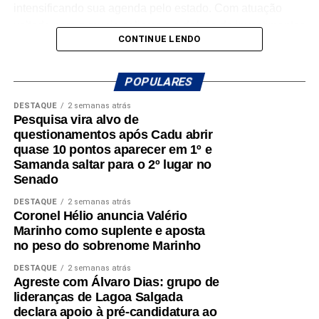
Mais do que discursos, Luiz Eduardo tem apresentado
intensificando sua agenda pelo estado. Com atuação
ações concretas e resultados que reforçam seu
voltada para o municipalismo e a defesa de investimentos
compromisso com o desenvolvimento do Rio Grande do
CONTINUE LENDO
para os municípios potiguares, Benes tem reforçado o
Norte. Um mandato presente, atuante e comprometido em
compromisso de continuar trabalhando pelo
fazer a diferença na vida dos potiguares.
desenvolvimento do Rio Grande do Norte.
POPULARES
DESTAQUE
2 semanas atrás
A mobilização em Macaíba representa mais um passo na
Pesquisa vira alvo de
construção de uma campanha que busca ampliar sua
questionamentos após Cadu abrir
presença em todas as regiões do estado, fortalecendo o
quase 10 pontos aparecer em 1º e
diálogo com a população e reafirmando o compromisso
Samanda saltar para o 2º lugar no
com o futuro dos potiguares.
Senado
DESTAQUE
2 semanas atrás
Coronel Hélio anuncia Valério
Marinho como suplente e aposta
no peso do sobrenome Marinho
DESTAQUE
2 semanas atrás
Agreste com Álvaro Dias: grupo de
lideranças de Lagoa Salgada
declara apoio à pré-candidatura ao