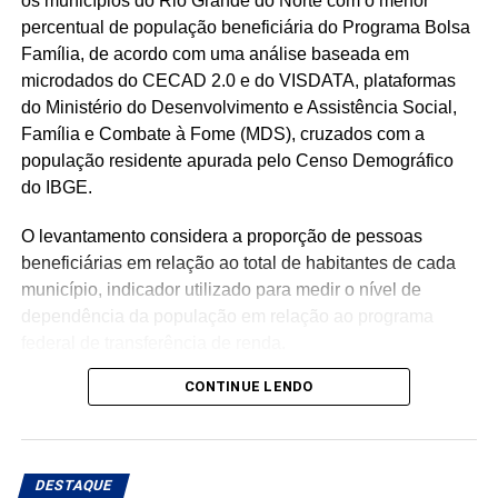
os municípios do Rio Grande do Norte com o menor
percentual de população beneficiária do Programa Bolsa
Família, de acordo com uma análise baseada em
microdados do CECAD 2.0 e do VISDATA, plataformas
do Ministério do Desenvolvimento e Assistência Social,
Família e Combate à Fome (MDS), cruzados com a
população residente apurada pelo Censo Demográfico
do IBGE.
O levantamento considera a proporção de pessoas
beneficiárias em relação ao total de habitantes de cada
município, indicador utilizado para medir o nível de
dependência da população em relação ao programa
federal de transferência de renda.
CONTINUE LENDO
Com população de 4.558 habitantes, São José do Seridó
registra aproximadamente 620 beneficiários do Bolsa
Família, o equivalente a 13,6% da população, o menor
percentual entre os municípios potiguares analisados.
DESTAQUE