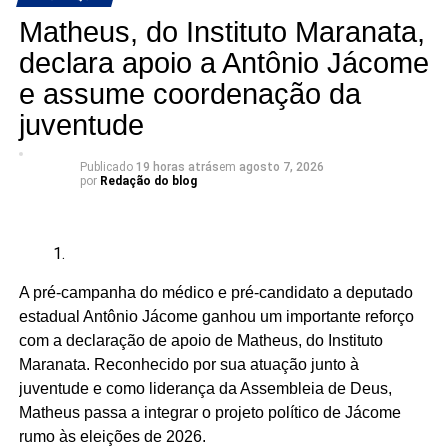
lembrados apenas em momentos pontuais”, dizem os
Matheus, do Instituto Maranata,
candidatos à Câmara.
declara apoio a Antônio Jácome
e assume coordenação da
A articulação reúne seis candidatos à Câmara dos
Deputados:
juventude
Publicado
19 horas atrás
em
agosto 7, 2026
por
Redação do blog
Adriano Fiúza (DF)
Mãe Su de Nanã (SP)
Renato Fonseca (PE)
A pré-campanha do médico e pré-candidato a deputado
Wesley Mendes (BA)
estadual Antônio Jácome ganhou um importante reforço
com a declaração de apoio de Matheus, do Instituto
Mãe Bernadete de Oxóssi (BA)
Maranata. Reconhecido por sua atuação junto à
Ariane Magalhães (RJ)
juventude e como liderança da Assembleia de Deus,
Matheus passa a integrar o projeto político de Jácome
rumo às eleições de 2026.