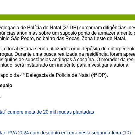
 Delegacia de Polícia de Natal (2ª DP) cumpriram diligências, n
enúncias anônimas sobre um suposto ponto de armazenamento
ínio São Pedro, no bairro das Rocas, Zona Leste de Natal.
 o local estaria sendo utilizado como depósito de entorpecente
rogas. Durante uma busca realizada na residência, foram apre
 quilos de substâncias análogas à cocaína. O morador da res
udo, será instaurado um inquérito para investigar a autoria.
apoio da 4ª Delegacia de Polícia de Natal (4ª DP).
ampaio
:
tal” cumpre meta de 20 mil mudas plantadas
tar IPVA 2024 com desconto encerra nesta segunda-feira (10)