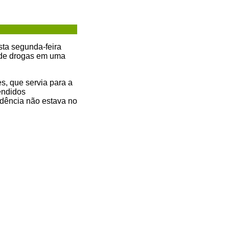
esta segunda-feira
 de drogas em uma
s, que servia para a
endidos
idência não estava no