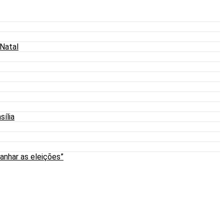
 Natal
sília
anhar as eleições”