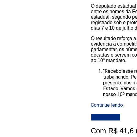
O deputado estadual e
entre os nomes da Fe
estadual, segundo pe
registrado sob o pro
dias 7 e 10 de julho
O resultado reforça 
evidencia a competit
parlamentar, os núme
décadas e servem com
ao 10º mandato.
“Recebo esse re
trabalhando. P
presente nos m
Estado. Vamos 
nosso 10º manda
Continue lendo
DESTAQUE
Com R$ 41,6 m