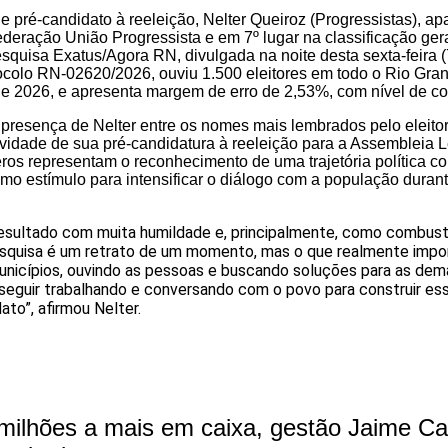
 pré-candidato à reeleição, Nelter Queiroz (Progressistas), ap
deração União Progressista e em 7º lugar na classificação ger
squisa Exatus/Agora RN, divulgada na noite desta sexta-feira (
tocolo RN-02620/2026, ouviu 1.500 eleitores em todo o Rio Gran
 de 2026, e apresenta margem de erro de 2,53%, com nível de c
a presença de Nelter entre os nomes mais lembrados pelo eleito
ividade de sua pré-candidatura à reeleição para a Assembleia Le
ros representam o reconhecimento de uma trajetória política co
o estímulo para intensificar o diálogo com a população dura
sultado com muita humildade e, principalmente, como combustí
esquisa é um retrato de um momento, mas o que realmente impor
unicípios, ouvindo as pessoas e buscando soluções para as de
seguir trabalhando e conversando com o povo para construir es
to”, afirmou Nelter.
ilhões a mais em caixa, gestão Jaime Ca