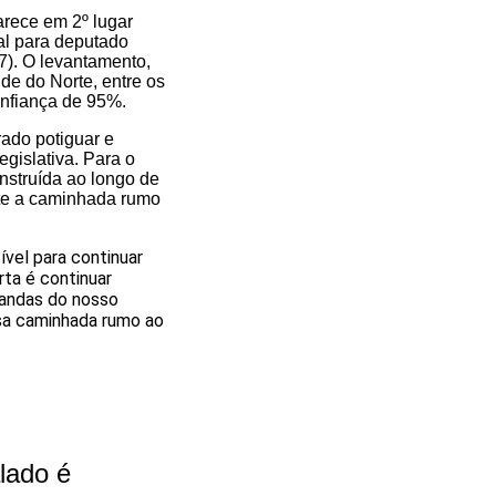
arece em 2º lugar
al para deputado
7). O levantamento,
de do Norte, entre os
onfiança de 95%.
rado potiguar e
gislativa. Para o
nstruída ao longo de
nte a caminhada rumo
vel para continuar
ta é continuar
mandas do nosso
sa caminhada rumo ao
lado é