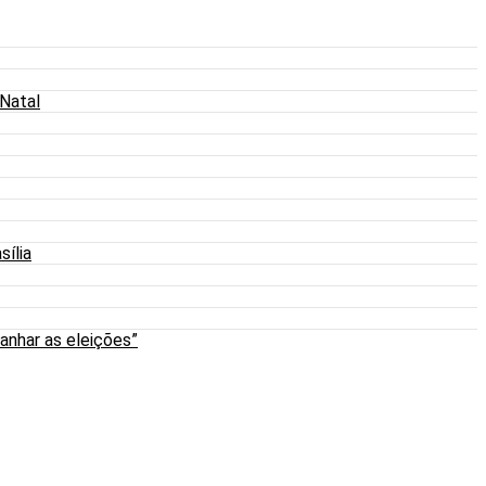
 Natal
sília
anhar as eleições”