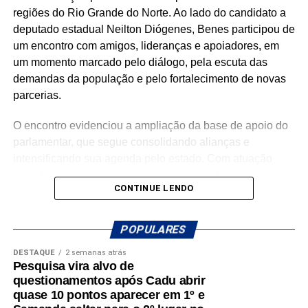
regiões do Rio Grande do Norte. Ao lado do candidato a
mais precisa.
deputado estadual Neilton Diógenes, Benes participou de
São centenas de requerimentos, dezenas de patrimônios
um encontro com amigos, lideranças e apoiadores, em
culturais reconhecidos, organizações apoiadas e
um momento marcado pelo diálogo, pela escuta das
investimentos que chegam aos municípios por meio de
demandas da população e pelo fortalecimento de novas
emendas parlamentares. Um trabalho que demonstra que
parcerias.
fazer política é transformar demandas em soluções.
O encontro evidenciou a ampliação da base de apoio do
Mais do que discursos, Luiz Eduardo tem apresentado
parlamentar, que segue consolidando alianças e
ações concretas e resultados que reforçam seu
intensificando sua agenda pelo estado. Com atuação
compromisso com o desenvolvimento do Rio Grande do
voltada para o municipalismo e a defesa de investimentos
CONTINUE LENDO
Norte. Um mandato presente, atuante e comprometido em
para os municípios potiguares, Benes tem reforçado o
fazer a diferença na vida dos potiguares.
compromisso de continuar trabalhando pelo
desenvolvimento do Rio Grande do Norte.
POPULARES
DESTAQUE
2 semanas atrás
A mobilização em Macaíba representa mais um passo na
Pesquisa vira alvo de
construção de uma campanha que busca ampliar sua
questionamentos após Cadu abrir
presença em todas as regiões do estado, fortalecendo o
quase 10 pontos aparecer em 1º e
diálogo com a população e reafirmando o compromisso