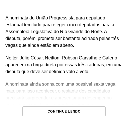
A nominata do União Progressista para deputado
estadual tem tudo para eleger cinco deputados para a
Assembleia Legislativa do Rio Grande do Norte. A
disputa, porém, promete ser bastante acirrada pelas três
vagas que ainda estão em aberto.
Nelter, Júlio César, Neilton, Robson Carvalho e Galeno
aparecem na briga direta por essas três cadeiras, em uma
disputa que deve ser definida voto a voto.
A nominata ainda sonha com uma possível sexta vaga,
mas, para isso acontecer, o restante dos candidatos
precisará surpreender e apresentar um desempenho
acima das expectativas durante a campanha.
CONTINUE LENDO
Teoricamente, Kleber Rodrigues e Cinthia, esposa de
Allyson Bezerra, pré-candidato ao Governo do Estado,