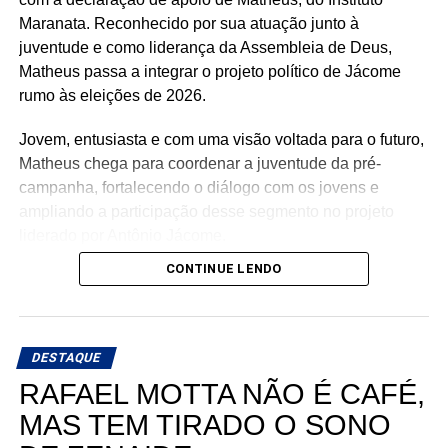
Ariane Magalhães (RJ)
Maranata. Reconhecido por sua atuação junto à
juventude e como liderança da Assembleia de Deus,
Matheus passa a integrar o projeto político de Jácome
rumo às eleições de 2026.
O PSOL afirma ser a favor da liberdade religiosa e
combate o racismo religioso. Segundo a sigla, entre seus
Jovem, entusiasta e com uma visão voltada para o futuro,
filiados, há pessoas que se candidataram em defesa da
Matheus chega para coordenar a juventude da pré-
causa, sendo esta uma iniciativa desenvolvida por esse
campanha, fortalecendo o diálogo com os jovens e
conjunto de candidatos.
ampliando a participação desse segmento no projeto
liderado por Antônio Jácome.
CONTINUE LENDO
Ao declarar seu apoio, Matheus afirmou acreditar na
experiência, nos valores e no compromisso de Antônio
Jácome com o Rio Grande do Norte. O médico, que
busca retornar à Assembleia Legislativa, segue
DESTAQUE
ampliando sua base de apoio e reunindo lideranças de
RAFAEL MOTTA NÃO É CAFÉ,
diferentes regiões e segmentos da sociedade em torno de
MAS TEM TIRADO O SONO
sua pré-candidatura.