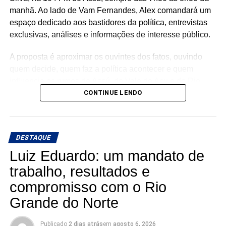
manhã. Ao lado de Vam Fernandes, Alex comandará um
espaço dedicado aos bastidores da política, entrevistas
exclusivas, análises e informações de interesse público.
A proposta é aproximar os ouvintes dos fatos, ouvindo
quem decide, quem faz a política acontecer e quem
influencia os rumos de Assú, do Vale do Açu e do Rio
Grande do Norte.
CONTINUE LENDO
🎙️ O rádio ganha um novo espaço para o debate, a
informação e a credibilidade.
DESTAQUE
Conexão com Alex Silva: onde a notícia ganha voz e os
Luiz Eduardo: um mandato de
bastidores viram informação.
trabalho, resultados e
compromisso com o Rio
📅 Estreia: 7 de agosto
📻 104 FM do Assú
Grande do Norte
🕢 Toda sexta-feira, das 7h30 às 8h30 da manhã.
Publicado
2 dias atrás
em
agosto 6, 2026