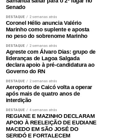
Samanda saltar para o 2º lugar no
com o futuro dos potiguares.
Senado
DESTAQUE
2 semanas atrás
Coronel Hélio anuncia Valério
Marinho como suplente e aposta
no peso do sobrenome Marinho
DESTAQUE
2 semanas atrás
Agreste com Álvaro Dias: grupo de
lideranças de Lagoa Salgada
declara apoio à pré-candidatura ao
Governo do RN
DESTAQUE
2 semanas atrás
Aeroporto de Caicó volta a operar
após mais de quatro anos de
interdição
DESTAQUE
4 semanas atrás
REGIANE E MAZINHO DECLARAM
APOIO À REELEIÇÃO DE EUDIANE
MACEDO EM SÃO JOSÉ DO
SERIDÓ E FORTALECEM