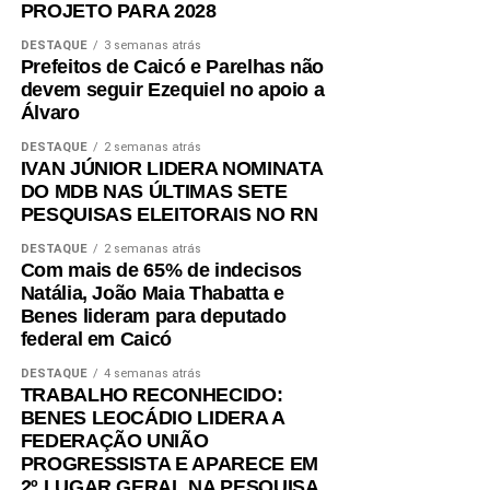
PROJETO PARA 2028
DESTAQUE
3 semanas atrás
Prefeitos de Caicó e Parelhas não
devem seguir Ezequiel no apoio a
Álvaro
DESTAQUE
2 semanas atrás
IVAN JÚNIOR LIDERA NOMINATA
DO MDB NAS ÚLTIMAS SETE
PESQUISAS ELEITORAIS NO RN
DESTAQUE
2 semanas atrás
Com mais de 65% de indecisos
Natália, João Maia Thabatta e
Benes lideram para deputado
federal em Caicó
DESTAQUE
4 semanas atrás
TRABALHO RECONHECIDO:
BENES LEOCÁDIO LIDERA A
FEDERAÇÃO UNIÃO
PROGRESSISTA E APARECE EM
2º LUGAR GERAL NA PESQUISA