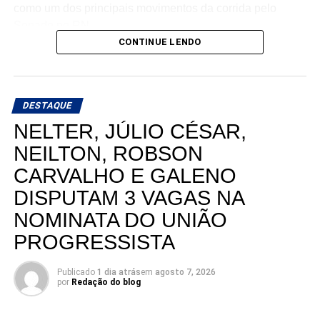
como um dos principais movimentos da corrida pelo
Senado no RN.
CONTINUE LENDO
DESTAQUE
NELTER, JÚLIO CÉSAR,
NEILTON, ROBSON
CARVALHO E GALENO
DISPUTAM 3 VAGAS NA
NOMINATA DO UNIÃO
PROGRESSISTA
Publicado
1 dia atrás
em
agosto 7, 2026
por
Redação do blog