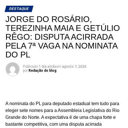
aparecem como os nomes mais fortes para liderar a
DESTAQUE
votação dentro da nominata.
JORGE DO ROSÁRIO,
Com cinco cadeiras consideradas viáveis e uma sexta
TEREZINHA MAIA E GETÚLIO
dependendo de um desempenho acima do esperado, a
RÊGO: DISPUTA ACIRRADA
briga interna do União Progressista promete ser uma das
mais interessantes da eleição para a Assembleia
PELA 7ª VAGA NA NOMINATA
Legislativa em 2026.
DO PL
Publicado
1 dia atrás
em
agosto 7, 2026
por
Redação do blog
A nominata do PL para deputado estadual tem tudo para
eleger sete nomes para a Assembleia Legislativa do Rio
Grande do Norte. A expectativa é de uma chapa forte e
bastante competitiva, com uma disputa acirrada