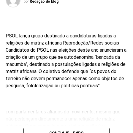
por
Redação do blog
PSOL lança grupo destinado a candidaturas ligadas a
religiões de matriz africana
Reprodução/Redes sociais
Candidatos do PSOL nas eleições deste ano anunciaram a
criação de um grupo que se autodenomina “bancada da
macumba”, destinado a postulações ligadas a religiões de
matriz africana. O coletivo defende que “os povos do
terreiro não devem permanecer apenas como objetos de
pesquisa, folclorização ou políticas pontuais”.
com parlamentares aliados do movimento, mesmo que
não pertençam diretamente a uma religião de matriz
africana. O pressuposto para a interlocução é o
CONTINUE LENDO