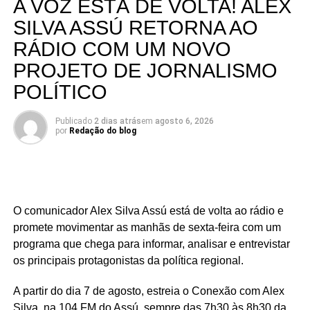
A VOZ ESTÁ DE VOLTA! ALEX
boa parte do interior potiguar.
“Foram investimentos realizados durante a nossa atuação
SILVA ASSÚ RETORNA AO
como deputado federal que seguem presentes na vida
Fonte: Fonte: www.mds.gov.br
RÁDIO COM UM NOVO
das pessoas, independentemente de alinhamentos
PROJETO DE JORNALISMO
políticos ou do apoio de prefeitos à época. O
compromisso do mandato sempre foi com as cidades e
POLÍTICO
com as pessoas, acima de qualquer disputa partidária”,
pontua Rafael.
Publicado
2 dias atrás
em
agosto 6, 2026
por
Redação do blog
Serra Negra é um dos municípios que integram um
conjunto de investimentos que ultrapassa R$ 25 milhões
destinados à região do Seridó, contemplando áreas como
saúde, infraestrutura, educação, esporte e cultura. Ao
O comunicador Alex Silva Assú está de volta ao rádio e
longo do mandato, Rafael também levou recursos para
promete movimentar as manhãs de sexta-feira com um
municípios de todas as regiões do Rio Grande do Norte,
programa que chega para informar, analisar e entrevistar
consolidando uma atuação parlamentar marcada pela
os principais protagonistas da política regional.
presença nos municípios e por investimentos que
continuam gerando benefícios para a população.
A partir do dia 7 de agosto, estreia o Conexão com Alex
Silva, na 104 FM do Assú, sempre das 7h30 às 8h30 da