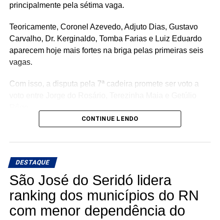
principalmente pela sétima vaga.
Teoricamente, Coronel Azevedo, Adjuto Dias, Gustavo
Carvalho, Dr. Kerginaldo, Tomba Farias e Luiz Eduardo
aparecem hoje mais fortes na briga pelas primeiras seis
vagas.
Com isso, a disputa pela 7ª cadeira promete ser voto a
voto entre Jorge do Rosário, Terezinha Maia e Getúlio
Rêgo.
CONTINUE LENDO
Os três possuem bases e estruturas eleitorais importantes
e chegam à reta da pré-campanha buscando garantir um
lugar entre os eleitos. Com uma nominata que tem
DESTAQUE
potencial para fazer sete cadeiras, a briga pela última
vaga promete ser uma das mais acirradas da eleição para
São José do Seridó lidera
a ALRN em 2026
ranking dos municípios do RN
com menor dependência do