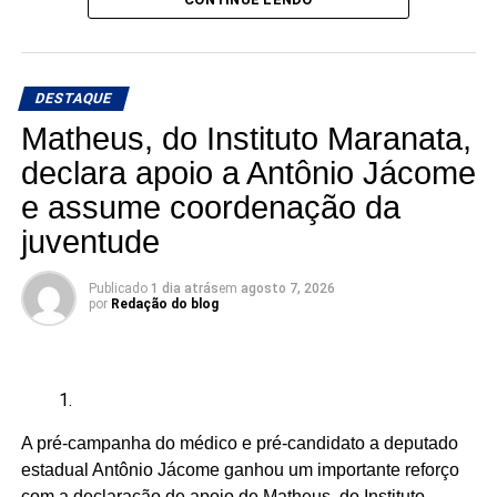
compromisso público com a agenda da articulação.
“Ninguém pode falar melhor por nós do que nós mesmos.
Enquanto não tivermos macumbeiros e macumbeiras
DESTAQUE
ocupando os parlamentos, continuaremos sendo
lembrados apenas em momentos pontuais”, dizem os
Matheus, do Instituto Maranata,
candidatos à Câmara.
declara apoio a Antônio Jácome
e assume coordenação da
A articulação reúne seis candidatos à Câmara dos
Deputados:
juventude
Publicado
1 dia atrás
em
agosto 7, 2026
por
Redação do blog
Adriano Fiúza (DF)
Mãe Su de Nanã (SP)
Renato Fonseca (PE)
A pré-campanha do médico e pré-candidato a deputado
Wesley Mendes (BA)
estadual Antônio Jácome ganhou um importante reforço
Mãe Bernadete de Oxóssi (BA)
com a declaração de apoio de Matheus, do Instituto