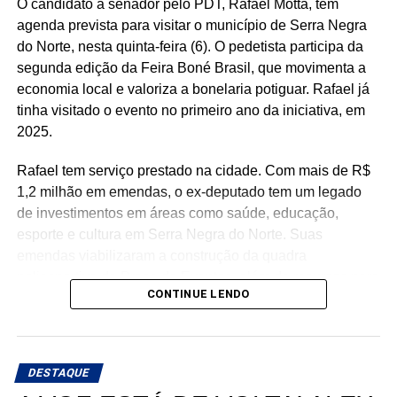
O candidato a senador pelo PDT, Rafael Motta, tem
benefício.
agenda prevista para visitar o município de Serra Negra
do Norte, nesta quinta-feira (6). O pedetista participa da
Especialistas que analisaram os dados também atribuem
segunda edição da Feira Boné Brasil, que movimenta a
esse resultado ao trabalho desenvolvido pela política
economia local e valoriza a bonelaria potiguar. Rafael já
municipal de assistência social. Na avaliação deles, a
tinha visitado o evento no primeiro ano da iniciativa, em
atuação da gestão da Secretaria Municipal de Trabalho,
2025.
Habitação e Assistência Social, comandada pela
secretária Suzete Pereira, tem contribuído para fortalecer
Rafael tem serviço prestado na cidade. Com mais de R$
ações de inclusão social, qualificação e
1,2 milhão em emendas, o ex-deputado tem um legado
acompanhamento das famílias, favorecendo a autonomia
de investimentos em áreas como saúde, educação,
financeira e reduzindo a dependência de programas de
esporte e cultura em Serra Negra do Norte. Suas
transferência de renda.
emendas viabilizaram a construção da quadra
poliesportiva da Praça de Eventos, além de recursos para
O estudo também aponta que outros municípios da região
CONTINUE LENDO
a reforma da Casa de Cultura, aquisição de mobiliário
do Seridó, como Ouro Branco, Cruzeta, Jardim do Seridó
escolar e aparelhos de ar-condicionado para a educação,
e Acari, apresentam indicadores semelhantes em razão
fortalecimento da atenção básica e especializada em
da combinação entre atividade industrial, pecuária
saúde, com investimentos destinados ao município e à
leiteira, comércio, setor público e indicadores de
DESTAQUE
APAMI.
desenvolvimento humano superiores aos registrados em