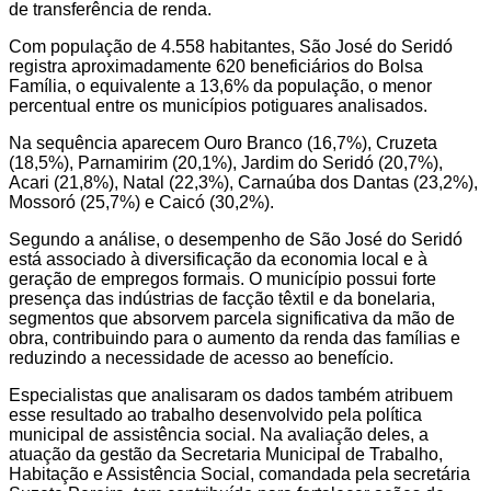
de transferência de renda.
Com população de 4.558 habitantes, São José do Seridó
registra aproximadamente 620 beneficiários do Bolsa
Família, o equivalente a 13,6% da população, o menor
percentual entre os municípios potiguares analisados.
Na sequência aparecem Ouro Branco (16,7%), Cruzeta
(18,5%), Parnamirim (20,1%), Jardim do Seridó (20,7%),
Acari (21,8%), Natal (22,3%), Carnaúba dos Dantas (23,2%),
Mossoró (25,7%) e Caicó (30,2%).
Segundo a análise, o desempenho de São José do Seridó
está associado à diversificação da economia local e à
geração de empregos formais. O município possui forte
presença das indústrias de facção têxtil e da bonelaria,
segmentos que absorvem parcela significativa da mão de
obra, contribuindo para o aumento da renda das famílias e
reduzindo a necessidade de acesso ao benefício.
Especialistas que analisaram os dados também atribuem
esse resultado ao trabalho desenvolvido pela política
municipal de assistência social. Na avaliação deles, a
atuação da gestão da Secretaria Municipal de Trabalho,
Habitação e Assistência Social, comandada pela secretária