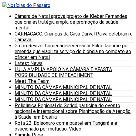
Câmara de Natal aprova projeto de Kleber Fernandes
que cria estratégia ampla de promoção da saúde
mental
CARNACACC: Crianças da Casa Durval Paiva celebram o
Carnaval
Grupo Reviver homenageia vereador Eriko Jácome por
emenda que viabiliza serviço de biópsia no combate ao
câncer em Natal
Latest News
LULA AMPLIA APOIO NA CÂMARA E AFASTA
POSSIBILIDADE DE IMPEACHMENT
Meet The Team
MINUTO DA CÂMARA MUNICIPAL DE NATAL
MINUTO DA CÂMARA MUNICIPAL DE NATAL
MINUTO DA CÂMARA MUNICIPAL DE NATAL
Policlínica Regional do Seridó participa de evento
nacional e internacional sobre Planificação da Atenção
à Saúde, em Brasília
Rota 22: Bolsonaro come pastel em Tangará e é
ovacionado por multidão; Vídeo
Sample Page