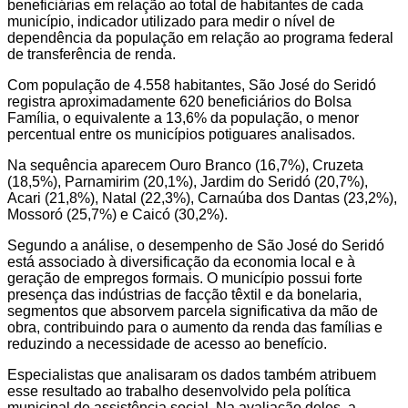
beneficiárias em relação ao total de habitantes de cada
município, indicador utilizado para medir o nível de
dependência da população em relação ao programa federal
de transferência de renda.
Com população de 4.558 habitantes, São José do Seridó
registra aproximadamente 620 beneficiários do Bolsa
Família, o equivalente a 13,6% da população, o menor
percentual entre os municípios potiguares analisados.
Na sequência aparecem Ouro Branco (16,7%), Cruzeta
(18,5%), Parnamirim (20,1%), Jardim do Seridó (20,7%),
Acari (21,8%), Natal (22,3%), Carnaúba dos Dantas (23,2%),
Mossoró (25,7%) e Caicó (30,2%).
Segundo a análise, o desempenho de São José do Seridó
está associado à diversificação da economia local e à
geração de empregos formais. O município possui forte
presença das indústrias de facção têxtil e da bonelaria,
segmentos que absorvem parcela significativa da mão de
obra, contribuindo para o aumento da renda das famílias e
reduzindo a necessidade de acesso ao benefício.
Especialistas que analisaram os dados também atribuem
esse resultado ao trabalho desenvolvido pela política
municipal de assistência social. Na avaliação deles, a