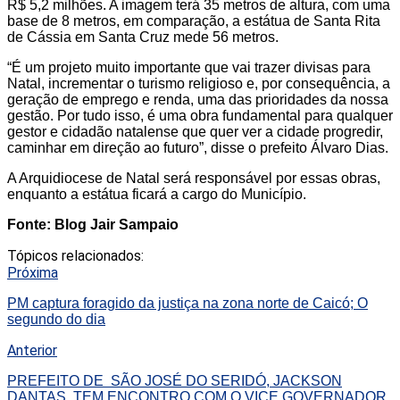
R$ 5,2 milhões. A imagem terá 35 metros de altura, com uma
base de 8 metros, em comparação, a estátua de Santa Rita
de Cássia em Santa Cruz mede 56 metros.
“É um projeto muito importante que vai trazer divisas para
Natal, incrementar o turismo religioso e, por consequência, a
geração de emprego e renda, uma das prioridades da nossa
gestão. Por tudo isso, é uma obra fundamental para qualquer
gestor e cidadão natalense que quer ver a cidade progredir,
caminhar em direção ao futuro”, disse o prefeito Álvaro Dias.
A Arquidiocese de Natal será responsável por essas obras,
enquanto a estátua ficará a cargo do Município.
Fonte: Blog Jair Sampaio
Tópicos relacionados:
Próxima
PM captura foragido da justiça na zona norte de Caicó; O
segundo do dia
Anterior
PREFEITO DE SÃO JOSÉ DO SERIDÓ, JACKSON
DANTAS, TEM ENCONTRO COM O VICE GOVERNADOR