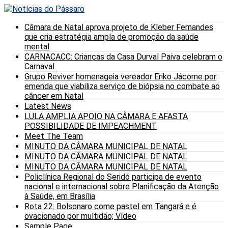
Câmara de Natal aprova projeto de Kleber Fernandes
que cria estratégia ampla de promoção da saúde
mental
CARNACACC: Crianças da Casa Durval Paiva celebram o
Carnaval
Grupo Reviver homenageia vereador Eriko Jácome por
emenda que viabiliza serviço de biópsia no combate ao
câncer em Natal
Latest News
LULA AMPLIA APOIO NA CÂMARA E AFASTA
POSSIBILIDADE DE IMPEACHMENT
Meet The Team
MINUTO DA CÂMARA MUNICIPAL DE NATAL
MINUTO DA CÂMARA MUNICIPAL DE NATAL
MINUTO DA CÂMARA MUNICIPAL DE NATAL
Policlínica Regional do Seridó participa de evento
nacional e internacional sobre Planificação da Atenção
à Saúde, em Brasília
Rota 22: Bolsonaro come pastel em Tangará e é
ovacionado por multidão; Vídeo
Sample Page