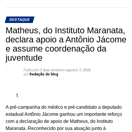
“Ninguém pode falar melhor por nós do que nós mesmos.
Enquanto não tivermos macumbeiros e macumbeiras
DESTAQUE
ocupando os parlamentos, continuaremos sendo
lembrados apenas em momentos pontuais”, dizem os
Matheus, do Instituto Maranata,
candidatos à Câmara.
declara apoio a Antônio Jácome
e assume coordenação da
A articulação reúne seis candidatos à Câmara dos
Deputados:
juventude
Publicado
2 dias atrás
em
agosto 7, 2026
por
Redação do blog
Adriano Fiúza (DF)
Mãe Su de Nanã (SP)
Renato Fonseca (PE)
A pré-campanha do médico e pré-candidato a deputado
Wesley Mendes (BA)
estadual Antônio Jácome ganhou um importante reforço
com a declaração de apoio de Matheus, do Instituto
Mãe Bernadete de Oxóssi (BA)
Maranata. Reconhecido por sua atuação junto à