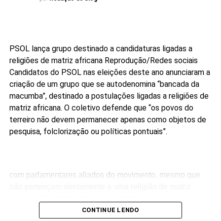
PSOL lança grupo destinado a candidaturas ligadas a
religiões de matriz africana
Reprodução/Redes sociais
Candidatos do PSOL nas eleições deste ano anunciaram a
criação de um grupo que se autodenomina “bancada da
macumba”, destinado a postulações ligadas a religiões de
matriz africana. O coletivo defende que “os povos do
terreiro não devem permanecer apenas como objetos de
pesquisa, folclorização ou políticas pontuais”.
com parlamentares aliados do movimento, mesmo que
não pertençam diretamente a uma religião de matriz
africana. O pressuposto para a interlocução é o
compromisso público com a agenda da articulação.
CONTINUE LENDO