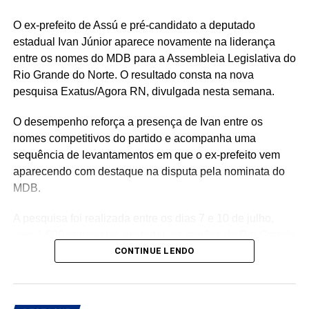
a expectativa da população para que esse reforço
O ex-prefeito de Assú e pré-candidato a deputado
financeiro seja convertido em obras, melhoria dos
estadual Ivan Júnior aparece novamente na liderança
serviços públicos, investimentos em infraestrutura e
entre os nomes do MDB para a Assembleia Legislativa do
ações que tragam resultados concretos para os
Rio Grande do Norte. O resultado consta na nova
moradores de São Gonçalo do Amarante.
pesquisa Exatus/Agora RN, divulgada nesta semana.
O desempenho reforça a presença de Ivan entre os
nomes competitivos do partido e acompanha uma
sequência de levantamentos em que o ex-prefeito vem
aparecendo com destaque na disputa pela nominata do
MDB.
A pesquisa foi realizada entre os dias 7 e 10 de julho,
com 1.500 entrevistas em todas as regiões do Rio Grande
do Norte. O levantamento tem margem de erro de 2,53
CONTINUE LENDO
pontos percentuais, nível de confiança de 95% e está
registrado na Justiça Eleitoral sob o número RN-
02620/2026.