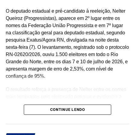
O deputado estadual e pré-candidato à reeleição, Nelter
Queiroz (Progressistas), aparece em 2º lugar entre os
nomes da Federação União Progressista e em 7º lugar
na classificação geral para deputado estadual, segundo
pesquisa Exatus/Agora RN, divulgada na noite desta
sexta-feira (7). O levantamento, registrado sob o protocolo
RN-02620/2026, ouviu 1.500 eleitores em todo o Rio
Grande do Norte, entre os dias 7 e 10 de julho de 2026, e
apresenta margem de erro de 2,53%, com nível de
confiança de 95%.
O resultado reforça a presença de Nelter entre os nomes
mais lembrados pelo eleitorado potiguar e evidencia a
competitividade de sua pré-candidatura à reeleição para
CONTINUE LENDO
a Assembleia Legislativa. Para o parlamentar, os
números representam o reconhecimento de uma trajetória
política construída ao longo de décadas e servem como
estímulo para intensificar o diálogo com a população