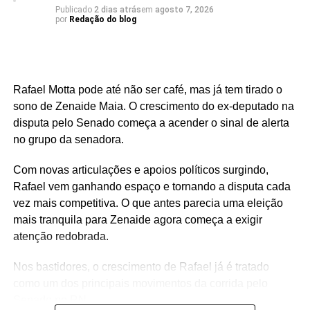
Publicado
2 dias atrás
em
agosto 7, 2026
por
Redação do blog
Rafael Motta pode até não ser café, mas já tem tirado o
sono de Zenaide Maia. O crescimento do ex-deputado na
disputa pelo Senado começa a acender o sinal de alerta
no grupo da senadora.
Com novas articulações e apoios políticos surgindo,
Rafael vem ganhando espaço e tornando a disputa cada
vez mais competitiva. O que antes parecia uma eleição
mais tranquila para Zenaide agora começa a exigir
atenção redobrada.
Nos bastidores, o crescimento de Rafael já é tratado
como um dos principais movimentos da corrida pelo
Senado no RN.