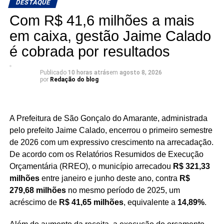
DESTAQUE
durante a caminhada rumo ao 10º mandato.
Com R$ 41,6 milhões a mais
em caixa, gestão Jaime Calado
“Recebo esse resultado com muita humildade e,
principalmente, como combustível para continuar
é cobrada por resultados
trabalhando. Pesquisa é um retrato de um
momento, mas o que realmente importa é
Publicado
10 horas atrás
em
agosto 8, 2026
continuar presente nos municípios, ouvindo as
por
Redação do blog
pessoas e buscando soluções para as demandas
do nosso Estado. Vamos seguir trabalhando e
conversando com o povo para construir essa
A Prefeitura de São Gonçalo do Amarante, administrada
caminhada rumo ao nosso 10º mandato”, afirmou
pelo prefeito Jaime Calado, encerrou o primeiro semestre
Nelter.
de 2026 com um expressivo crescimento na arrecadação.
De acordo com os Relatórios Resumidos de Execução
Orçamentária (RREO), o município arrecadou
R$ 321,33
milhões
entre janeiro e junho deste ano, contra
R$
279,68 milhões
no mesmo período de 2025, um
acréscimo de
R$ 41,65 milhões
, equivalente a
14,89%
.