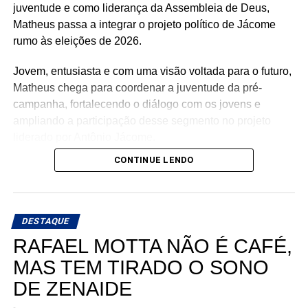
Ariane Magalhães (RJ)
juventude e como liderança da Assembleia de Deus,
Matheus passa a integrar o projeto político de Jácome
rumo às eleições de 2026.
O PSOL afirma ser a favor da liberdade religiosa e
Jovem, entusiasta e com uma visão voltada para o futuro,
combate o racismo religioso. Segundo a sigla, entre seus
Matheus chega para coordenar a juventude da pré-
filiados, há pessoas que se candidataram em defesa da
campanha, fortalecendo o diálogo com os jovens e
causa, sendo esta uma iniciativa desenvolvida por esse
ampliando a participação desse segmento no projeto
conjunto de candidatos.
liderado por Antônio Jácome.
CONTINUE LENDO
Ao declarar seu apoio, Matheus afirmou acreditar na
experiência, nos valores e no compromisso de Antônio
Jácome com o Rio Grande do Norte. O médico, que
busca retornar à Assembleia Legislativa, segue
DESTAQUE
ampliando sua base de apoio e reunindo lideranças de
RAFAEL MOTTA NÃO É CAFÉ,
diferentes regiões e segmentos da sociedade em torno de
MAS TEM TIRADO O SONO
sua pré-candidatura.
DE ZENAIDE