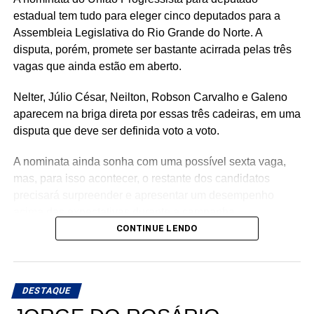
estadual tem tudo para eleger cinco deputados para a
Assembleia Legislativa do Rio Grande do Norte. A
disputa, porém, promete ser bastante acirrada pelas três
vagas que ainda estão em aberto.
Nelter, Júlio César, Neilton, Robson Carvalho e Galeno
aparecem na briga direta por essas três cadeiras, em uma
disputa que deve ser definida voto a voto.
A nominata ainda sonha com uma possível sexta vaga,
mas, para isso acontecer, o restante dos candidatos
precisará surpreender e apresentar um desempenho
acima das expectativas durante a campanha.
CONTINUE LENDO
Teoricamente, Kleber Rodrigues e Cinthia, esposa de
Allyson Bezerra, pré-candidato ao Governo do Estado,
aparecem como os nomes mais fortes para liderar a
DESTAQUE
votação dentro da nominata.