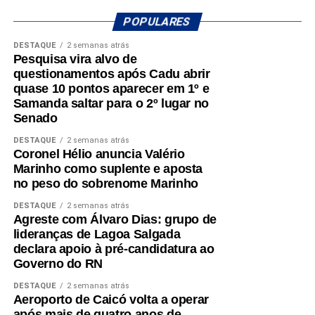
Família, o equivalente a 13,6% da população, o menor
POPULARES
percentual entre os municípios potiguares analisados.
DESTAQUE
2 semanas atrás
Pesquisa vira alvo de
Na sequência aparecem Ouro Branco (16,7%), Cruzeta
questionamentos após Cadu abrir
(18,5%), Parnamirim (20,1%), Jardim do Seridó (20,7%),
quase 10 pontos aparecer em 1º e
Acari (21,8%), Natal (22,3%), Carnaúba dos Dantas
Samanda saltar para o 2º lugar no
(23,2%), Mossoró (25,7%) e Caicó (30,2%).
Senado
DESTAQUE
2 semanas atrás
Segundo a análise, o desempenho de São José do
Coronel Hélio anuncia Valério
Seridó está associado à diversificação da economia local
Marinho como suplente e aposta
e à geração de empregos formais. O município possui
no peso do sobrenome Marinho
forte presença das indústrias de facção têxtil e da
DESTAQUE
2 semanas atrás
bonelaria, segmentos que absorvem parcela significativa
Agreste com Álvaro Dias: grupo de
da mão de obra, contribuindo para o aumento da renda
lideranças de Lagoa Salgada
das famílias e reduzindo a necessidade de acesso ao
declara apoio à pré-candidatura ao
Governo do RN
benefício.
DESTAQUE
2 semanas atrás
Especialistas que analisaram os dados também atribuem
Aeroporto de Caicó volta a operar
esse resultado ao trabalho desenvolvido pela política
após mais de quatro anos de