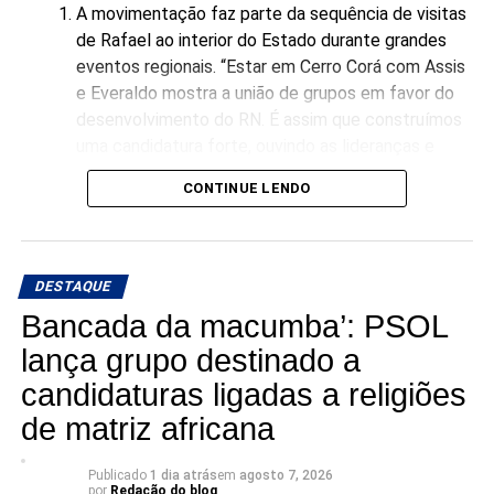
que já fizemos e acredita que podemos fazer muito mais
A movimentação faz parte da sequência de visitas
pelo Rio Grande do Norte”, afirmou o pré-candidato em
de Rafael ao interior do Estado durante grandes
publicação nas redes sociais.
eventos regionais. “Estar em Cerro Corá com Assis
e Everaldo mostra a união de grupos em favor do
A nova pesquisa reforça, portanto, o momento de
desenvolvimento do RN. É assim que construímos
crescimento da pré-candidatura de Ivan Júnior, que busca
uma candidatura forte, ouvindo as lideranças e
transformar a experiência acumulada em dois mandatos à
garantindo representatividade direta para o
CONTINUE LENDO
frente da Prefeitura de Assú em um projeto de
município no Senado”, declarou Rafael Motta.
representação estadual.
DESTAQUE
Bancada da macumba’: PSOL
lança grupo destinado a
candidaturas ligadas a religiões
de matriz africana
Publicado
1 dia atrás
em
agosto 7, 2026
por
Redação do blog