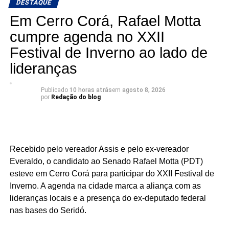
DESTAQUE
O resultado chega em um momento de expansão da pré-
Em Cerro Corá, Rafael Motta
campanha de Ivan Júnior. O ex-prefeito de Assú, vem
cumpre agenda no XXII
percorrendo diferentes regiões do estado, realizando
Festival de Inverno ao lado de
reuniões, ouvindo lideranças e fortalecendo alianças.
lideranças
Nesta semana Ivan Júnior esteve visitando todas as
cidades do Vale.
Publicado
10 horas atrás
em
agosto 8, 2026
por
Redação do blog
A liderança dentro da nominata ganha importância
porque a disputa proporcional envolve não apenas o
desempenho individual dos candidatos, mas também a
composição e a competitividade dos grupos partidários.
Recebido pelo vereador Assis e pelo ex-vereador
Nesse cenário, aparecer na primeira posição entre os
Everaldo, o candidato ao Senado Rafael Motta (PDT)
nomes do MDB representa um dado relevante para o
esteve em Cerro Corá para participar do XXII Festival de
acompanhamento da pré-campanha.
Inverno. A agenda na cidade marca a aliança com as
Para Ivan, o resultado é mais um estímulo para continuar
lideranças locais e a presença do ex-deputado federal
percorrendo o estado e apresentando suas propostas. “É
nas bases do Seridó.
o reconhecimento de quem conhece o trabalho, sabe o