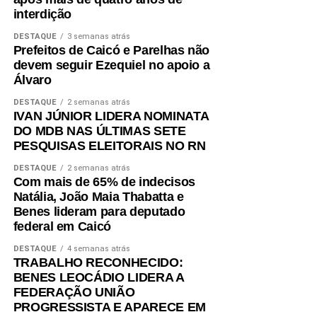
interdição
municipal de assistência social. Na avaliação deles, a
atuação da gestão da Secretaria Municipal de Trabalho,
DESTAQUE
3 semanas atrás
Habitação e Assistência Social, comandada pela
Prefeitos de Caicó e Parelhas não
devem seguir Ezequiel no apoio a
secretária Suzete Pereira, tem contribuído para fortalecer
Álvaro
ações de inclusão social, qualificação e
acompanhamento das famílias, favorecendo a autonomia
DESTAQUE
2 semanas atrás
IVAN JÚNIOR LIDERA NOMINATA
financeira e reduzindo a dependência de programas de
DO MDB NAS ÚLTIMAS SETE
transferência de renda.
PESQUISAS ELEITORAIS NO RN
O estudo também aponta que outros municípios da região
DESTAQUE
2 semanas atrás
do Seridó, como Ouro Branco, Cruzeta, Jardim do Seridó
Com mais de 65% de indecisos
Natália, João Maia Thabatta e
e Acari, apresentam indicadores semelhantes em razão
Benes lideram para deputado
da combinação entre atividade industrial, pecuária
federal em Caicó
leiteira, comércio, setor público e indicadores de
desenvolvimento humano superiores aos registrados em
DESTAQUE
4 semanas atrás
TRABALHO RECONHECIDO:
boa parte do interior potiguar.
BENES LEOCÁDIO LIDERA A
FEDERAÇÃO UNIÃO
Fonte: Fonte: www.mds.gov.br
PROGRESSISTA E APARECE EM