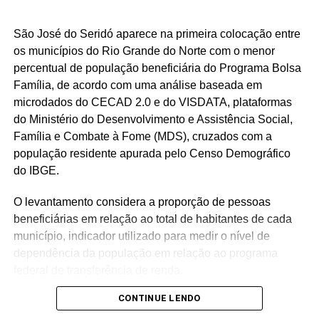
São José do Seridó aparece na primeira colocação entre
os municípios do Rio Grande do Norte com o menor
percentual de população beneficiária do Programa Bolsa
Família, de acordo com uma análise baseada em
microdados do CECAD 2.0 e do VISDATA, plataformas
do Ministério do Desenvolvimento e Assistência Social,
Família e Combate à Fome (MDS), cruzados com a
população residente apurada pelo Censo Demográfico
do IBGE.
O levantamento considera a proporção de pessoas
beneficiárias em relação ao total de habitantes de cada
município, indicador utilizado para medir o nível de
dependência da população em relação ao programa
federal de transferência de renda.
CONTINUE LENDO
Com população de 4.558 habitantes, São José do Seridó
registra aproximadamente 620 beneficiários do Bolsa