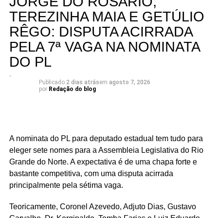
JORGE DO ROSÁRIO,
Com cinco cadeiras consideradas viáveis e uma sexta
TEREZINHA MAIA E GETÚLIO
dependendo de um desempenho acima do esperado, a
RÊGO: DISPUTA ACIRRADA
briga interna do União Progressista promete ser uma das
mais interessantes da eleição para a Assembleia
PELA 7ª VAGA NA NOMINATA
Legislativa em 2026.
DO PL
Publicado
2 dias atrás
em
agosto 7, 2026
por
Redação do blog
A nominata do PL para deputado estadual tem tudo para
eleger sete nomes para a Assembleia Legislativa do Rio
Grande do Norte. A expectativa é de uma chapa forte e
bastante competitiva, com uma disputa acirrada
principalmente pela sétima vaga.
Teoricamente, Coronel Azevedo, Adjuto Dias, Gustavo