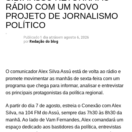
como deputado federal que seguem presentes na vida
RÁDIO COM UM NOVO
das pessoas, independentemente de alinhamentos
Fonte: Fonte: www.mds.gov.br
PROJETO DE JORNALISMO
políticos ou do apoio de prefeitos à época. O
compromisso do mandato sempre foi com as cidades e
POLÍTICO
com as pessoas, acima de qualquer disputa partidária”,
pontua Rafael.
Publicado
1 dia atrás
em
agosto 6, 2026
por
Redação do blog
Serra Negra é um dos municípios que integram um
conjunto de investimentos que ultrapassa R$ 25 milhões
destinados à região do Seridó, contemplando áreas como
saúde, infraestrutura, educação, esporte e cultura. Ao
O comunicador Alex Silva Assú está de volta ao rádio e
longo do mandato, Rafael também levou recursos para
promete movimentar as manhãs de sexta-feira com um
municípios de todas as regiões do Rio Grande do Norte,
programa que chega para informar, analisar e entrevistar
consolidando uma atuação parlamentar marcada pela
os principais protagonistas da política regional.
presença nos municípios e por investimentos que
A partir do dia 7 de agosto, estreia o Conexão com Alex
continuam gerando benefícios para a população.
Silva, na 104 FM do Assú, sempre das 7h30 às 8h30 da
manhã. Ao lado de Vam Fernandes, Alex comandará um
espaço dedicado aos bastidores da política, entrevistas