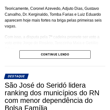
Teoricamente, Coronel Azevedo, Adjuto Dias, Gustavo
Carvalho, Dr. Kerginaldo, Tomba Farias e Luiz Eduardo
aparecem hoje mais fortes na briga pelas primeiras seis
vagas.
Com isso, a disputa pela 7ª cadeira promete ser voto a
voto entre Jorge do Rosário, Terezinha Maia e Getúlio
Rêgo.
CONTINUE LENDO
Os três possuem bases e estruturas eleitorais importantes
e chegam à reta da pré-campanha buscando garantir um
lugar entre os eleitos. Com uma nominata que tem
DESTAQUE
potencial para fazer sete cadeiras, a briga pela última
vaga promete ser uma das mais acirradas da eleição para
São José do Seridó lidera
a ALRN em 2026
ranking dos municípios do RN
com menor dependência do
Bolsa Família