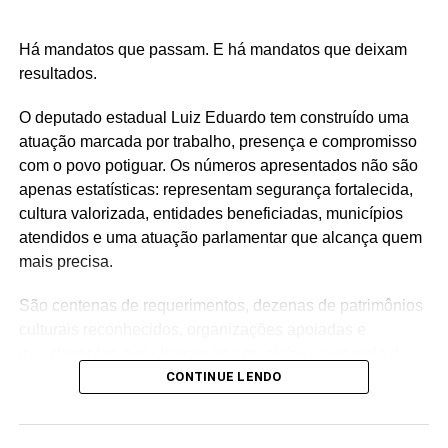
Há mandatos que passam. E há mandatos que deixam
resultados.
O deputado estadual Luiz Eduardo tem construído uma
atuação marcada por trabalho, presença e compromisso
com o povo potiguar. Os números apresentados não são
apenas estatísticas: representam segurança fortalecida,
cultura valorizada, entidades beneficiadas, municípios
atendidos e uma atuação parlamentar que alcança quem
mais precisa.
São centenas de requerimentos, dezenas de patrimônios
culturais reconhecidos, organizações apoiadas e
investimentos que chegam aos municípios por meio de
emendas parlamentares. Um trabalho que demonstra que
CONTINUE LENDO
fazer política é transformar demandas em soluções.
Mais do que discursos, Luiz Eduardo tem apresentado