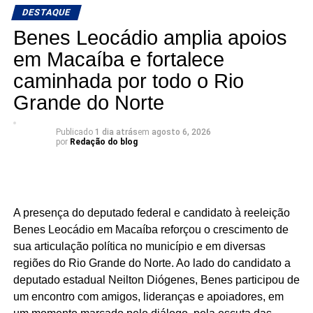
DESTAQUE
ações concretas e resultados que reforçam seu
compromisso com o desenvolvimento do Rio Grande do
Benes Leocádio amplia apoios
Norte. Um mandato presente, atuante e comprometido em
em Macaíba e fortalece
fazer a diferença na vida dos potiguares.
caminhada por todo o Rio
KALLYANNO MOTA Emilson Santos Luiz Eduardo
Grande do Norte
Há mandatos que passam. E há mandatos que deixam
Publicado
1 dia atrás
em
agosto 6, 2026
por
Redação do blog
resultados.
O deputado estadual Luiz Eduardo tem construído uma
atuação marcada por trabalho, presença e compromisso
com o povo potiguar. Os números apresentados não são
A presença do deputado federal e candidato à reeleição
apenas estatísticas: representam segurança fortalecida,
Benes Leocádio em Macaíba reforçou o crescimento de
cultura valorizada, entidades beneficiadas, municípios
sua articulação política no município e em diversas
atendidos e uma atuação parlamentar que alcança quem
regiões do Rio Grande do Norte. Ao lado do candidato a
mais precisa.
deputado estadual Neilton Diógenes, Benes participou de
um encontro com amigos, lideranças e apoiadores, em
São centenas de requerimentos, dezenas de patrimônios