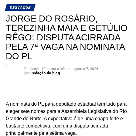
aparecem como os nomes mais fortes para liderar a
DESTAQUE
votação dentro da nominata.
JORGE DO ROSÁRIO,
Com cinco cadeiras consideradas viáveis e uma sexta
TEREZINHA MAIA E GETÚLIO
dependendo de um desempenho acima do esperado, a
RÊGO: DISPUTA ACIRRADA
briga interna do União Progressista promete ser uma das
mais interessantes da eleição para a Assembleia
PELA 7ª VAGA NA NOMINATA
Legislativa em 2026.
DO PL
Publicado
10 horas atrás
em
agosto 7, 2026
por
Redação do blog
A nominata do PL para deputado estadual tem tudo para
eleger sete nomes para a Assembleia Legislativa do Rio
Grande do Norte. A expectativa é de uma chapa forte e
bastante competitiva, com uma disputa acirrada
principalmente pela sétima vaga.