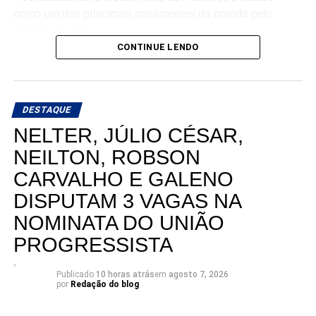
como um dos principais movimentos da corrida pelo
Senado no RN.
CONTINUE LENDO
DESTAQUE
NELTER, JÚLIO CÉSAR,
NEILTON, ROBSON
CARVALHO E GALENO
DISPUTAM 3 VAGAS NA
NOMINATA DO UNIÃO
PROGRESSISTA
Publicado
10 horas atrás
em
agosto 7, 2026
por
Redação do blog