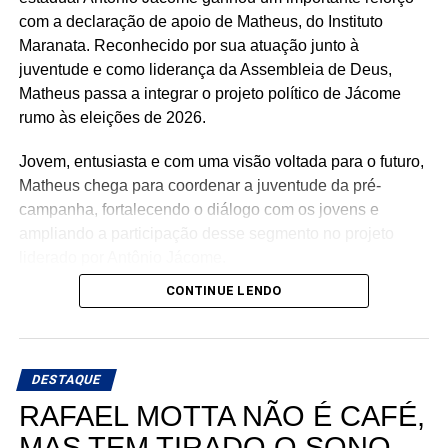
com a declaração de apoio de Matheus, do Instituto
Maranata. Reconhecido por sua atuação junto à
juventude e como liderança da Assembleia de Deus,
Matheus passa a integrar o projeto político de Jácome
rumo às eleições de 2026.
Jovem, entusiasta e com uma visão voltada para o futuro,
Matheus chega para coordenar a juventude da pré-
campanha, fortalecendo o diálogo com os jovens e
ampliando a participação desse segmento no projeto
liderado por Antônio Jácome.
CONTINUE LENDO
Ao declarar seu apoio, Matheus afirmou acreditar na
experiência, nos valores e no compromisso de Antônio
Jácome com o Rio Grande do Norte. O médico, que
busca retornar à Assembleia Legislativa, segue
DESTAQUE
ampliando sua base de apoio e reunindo lideranças de
RAFAEL MOTTA NÃO É CAFÉ,
diferentes regiões e segmentos da sociedade em torno de
MAS TEM TIRADO O SONO
sua pré-candidatura.