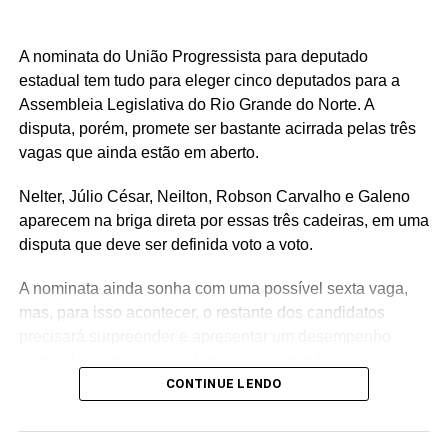
A nominata do União Progressista para deputado
estadual tem tudo para eleger cinco deputados para a
Assembleia Legislativa do Rio Grande do Norte. A
disputa, porém, promete ser bastante acirrada pelas três
vagas que ainda estão em aberto.
Nelter, Júlio César, Neilton, Robson Carvalho e Galeno
aparecem na briga direta por essas três cadeiras, em uma
disputa que deve ser definida voto a voto.
A nominata ainda sonha com uma possível sexta vaga,
mas, para isso acontecer, o restante dos candidatos
precisará surpreender e apresentar um desempenho
acima das expectativas durante a campanha.
CONTINUE LENDO
Teoricamente, Kleber Rodrigues e Cinthia, esposa de
Allyson Bezerra, pré-candidato ao Governo do Estado,