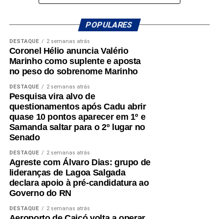
importante reforço, agregando renovação, proximidade
com a juventude e capacidade de mobilização para a
POPULARES
campanha.
DESTAQUE
2 semanas atrás
Coronel Hélio anuncia Valério
Marinho como suplente e aposta
no peso do sobrenome Marinho
DESTAQUE
2 semanas atrás
Pesquisa vira alvo de
questionamentos após Cadu abrir
quase 10 pontos aparecer em 1º e
Samanda saltar para o 2º lugar no
Senado
DESTAQUE
2 semanas atrás
Agreste com Álvaro Dias: grupo de
lideranças de Lagoa Salgada
declara apoio à pré-candidatura ao
Governo do RN
DESTAQUE
2 semanas atrás
Aeroporto de Caicó volta a operar