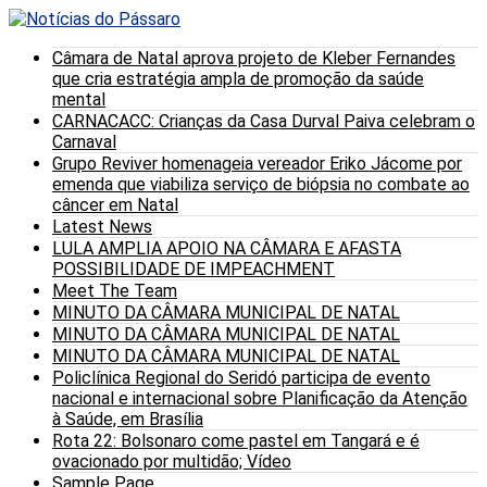
Câmara de Natal aprova projeto de Kleber Fernandes
que cria estratégia ampla de promoção da saúde
mental
CARNACACC: Crianças da Casa Durval Paiva celebram o
Carnaval
Grupo Reviver homenageia vereador Eriko Jácome por
emenda que viabiliza serviço de biópsia no combate ao
câncer em Natal
Latest News
LULA AMPLIA APOIO NA CÂMARA E AFASTA
POSSIBILIDADE DE IMPEACHMENT
Meet The Team
MINUTO DA CÂMARA MUNICIPAL DE NATAL
MINUTO DA CÂMARA MUNICIPAL DE NATAL
MINUTO DA CÂMARA MUNICIPAL DE NATAL
Policlínica Regional do Seridó participa de evento
nacional e internacional sobre Planificação da Atenção
à Saúde, em Brasília
Rota 22: Bolsonaro come pastel em Tangará e é
ovacionado por multidão; Vídeo
Sample Page