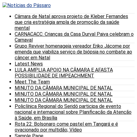
Câmara de Natal aprova projeto de Kleber Fernandes
que cria estratégia ampla de promoção da saúde
mental
CARNACACC: Crianças da Casa Durval Paiva celebram o
Carnaval
Grupo Reviver homenageia vereador Eriko Jácome por
emenda que viabiliza serviço de biópsia no combate ao
câncer em Natal
Latest News
LULA AMPLIA APOIO NA CÂMARA E AFASTA
POSSIBILIDADE DE IMPEACHMENT
Meet The Team
MINUTO DA CÂMARA MUNICIPAL DE NATAL
MINUTO DA CÂMARA MUNICIPAL DE NATAL
MINUTO DA CÂMARA MUNICIPAL DE NATAL
Policlínica Regional do Seridó participa de evento
nacional e internacional sobre Planificação da Atenção
à Saúde, em Brasília
Rota 22: Bolsonaro come pastel em Tangará e é
ovacionado por multidão; Vídeo
Sample Page