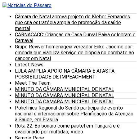
Câmara de Natal aprova projeto de Kleber Fernandes
que cria estratégia ampla de promoção da saúde
mental
CARNACACC: Crianças da Casa Durval Paiva celebram o
Carnaval
Grupo Reviver homenageia vereador Eriko Jácome por
emenda que viabiliza serviço de biópsia no combate ao
câncer em Natal
Latest News
LULA AMPLIA APOIO NA CÂMARA E AFASTA
POSSIBILIDADE DE IMPEACHMENT
Meet The Team
MINUTO DA CÂMARA MUNICIPAL DE NATAL
MINUTO DA CÂMARA MUNICIPAL DE NATAL
MINUTO DA CÂMARA MUNICIPAL DE NATAL
Policlínica Regional do Seridó participa de evento
nacional e internacional sobre Planificação da Atenção
à Saúde, em Brasília
Rota 22: Bolsonaro come pastel em Tangará e é
ovacionado por multidão; Vídeo
Sample Page