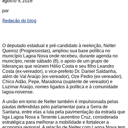
agosto 9, 2026
por
Redação do blog
O deputado estadual e pré-candidato à reeleição, Nelter
Queiroz (Progressistas), ampliou sua base política no
município Lagoa Nova onde recebeu, durante agenda no
município, neste sábado (8), o apoio de um grupo de
lideranças que reúnem Hélio Costa e seu filho Leandro
Costa (ex-vereador), o vice-prefeito Dr. Daniel Saldanha,
além de Val Araújo (ex-vereador), Oze Pedro (ex-vereador),
Chico Adão, Pepe, Maradona (suplente de vereador) e
Luzimar Araújo, nomes ligados à política e à comunidade
lagoa-novense.
A união em torno de Nelter também é impulsionada pelas
pautas defendidas pelo parlamentar para a Serra de
Santana, entre elas a luta pela pavimentação da estrada que
liga Lagoa Nova a Tenente Laurentino Cruz, considerada
estratégica para melhorar a mobilidade e fortalecer a
economia regional. A relação de Nelter com Lagoa Nova tem