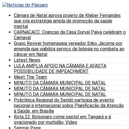
Câmara de Natal aprova projeto de Kleber Fernandes
que cria estratégia ampla de promoção da saúde
mental
CARNACACC: Crianças da Casa Durval Paiva celebram o
Carnaval
Grupo Reviver homenageia vereador Eriko Jácome por
emenda que viabiliza serviço de biópsia no combate ao
câncer em Natal
Latest News
LULA AMPLIA APOIO NA CÂMARA E AFASTA
POSSIBILIDADE DE IMPEACHMENT
Meet The Team
MINUTO DA CÂMARA MUNICIPAL DE NATAL
MINUTO DA CÂMARA MUNICIPAL DE NATAL
MINUTO DA CÂMARA MUNICIPAL DE NATAL
Policlínica Regional do Seridó participa de evento
nacional e internacional sobre Planificação da Atenção
à Saúde, em Brasília
Rota 22: Bolsonaro come pastel em Tangará e é
ovacionado por multidão; Vídeo
Sample Page