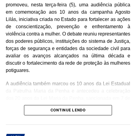
promoveu, nesta terça-feira (5), uma audiência pública
em comemoração aos 10 anos da campanha Agosto
Lilás, iniciativa criada no Estado para fortalecer as ações
de conscientização, prevenção e enfrentamento à
violência contra a mulher. O debate reuniu representantes
dos poderes públicos, instituições do sistema de Justiça,
forças de segurança e entidades da sociedade civil para
avaliar os avanços alcançados na última década e
discutir o fortalecimento da rede de proteção às mulheres
potiguares.
A audiência também marcou os 10 anos da Lei Estadual
da Patrulha Maria da Penha e antecedeu a celebração
dos 20 anos da Lei Maria da Penha, sancionada em 7 de
agosto de 2006 e considerada um marco no combate à
CONTINUE LENDO
violência doméstica no Brasil.
Durante o encontro, foram apresentados os principais
resultados das políticas públicas implementadas no Rio