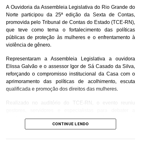
importância da aproximação permanente entre o Poder
A Ouvidoria da Assembleia Legislativa do Rio Grande do
Legislativo e o setor produtivo para a construção de
Norte participou da 25ª edição da Sexta de Contas,
soluções que favoreçam o ambiente de negócios, a
promovida pelo Tribunal de Contas do Estado (TCE-RN),
geração de emprego e renda e a atração de novos
que teve como tema o fortalecimento das políticas
investimentos.
públicas de proteção às mulheres e o enfrentamento à
violência de gênero.
O presidente Roberto Serquiz destacou a agenda de
desenvolvimento proposta pela FIERN que aponta para
Representaram a Assembleia Legislativa a ouvidora
iniciativas nas áreas de infraestrutura e regulatória com o
Elissa Galvão e o assessor Igor de Sá Casado da Silva,
objetivo de incentivar o crescimento da indústria.
reforçando o compromisso institucional da Casa com o
aprimoramento das políticas de acolhimento, escuta
“O RN tem um enorme potencial para transformar as suas
qualificada e promoção dos direitos das mulheres.
riquezas, de forma sustentável, em oportunidade e renda
para o nosso povo e isso passa pelo fortalecimento da
Realizado no auditório do TCE-RN, o evento reuniu
indústria”, disse o presidente da FIERN.
gestores, servidores e especialistas para debater a
ampliação dos canais de atendimento às vítimas de
CONTINUE LENDO
violência e a incorporação da perspectiva de gênero na
atuação das instituições públicas.