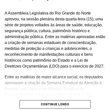
de vida de forma contínua”, resumiu.
A Assembleia Legislativa do Rio Grande do Norte
No encontro de encerramento, especialistas voltaram a
aprovou, na sessão plenária desta quarta-feira (15), uma
abordar temas ligados à saúde, qualidade de vida e
série de projetos voltados às áreas de saúde, educação,
autocuidado, reforçando a importância da adoção de
segurança pública, cultura, patrimônio histórico e
hábitos saudáveis e do acompanhamento profissional
administração pública. Entre as matérias aprovadas estão
para a prevenção e o tratamento de doenças.
a criação de semanas estaduais de conscientização,
A clínica médica e nefrologista Almira Dantas falou sobre
medidas de proteção a crianças e adolescentes, o
obesidade, classificando-a como um dos principais
reconhecimento de manifestações culturais e bens
problemas de saúde pública da atualidade. Durante a
históricos como patrimônio do Estado e a Lei de
palestra, explicou o que realmente contribui para o
Diretrizes Orçamentárias (LDO) para o exercício de 2027.
emagrecimento e, principalmente, para a manutenção
Entre as matérias de maior alcance social, os deputados
dos resultados obtidos ao longo do tempo. “A obesidade
aprovaram a criação da Semana Estadual de Atenção à
é uma doença crônica que exige acompanhamento
Pessoa com Lúpus e da Semana Estadual de
multiprofissional permanente”, disse.
Conscientização sobre o Transtorno do Déficit de
A médica destacou que o ganho de peso é influenciado
Atenção com Hiperatividade (TDAH). As duas datas
CONTINUE LENDO
por diversos fatores, como predisposição genética,
passam a integrar o calendário oficial do Estado, com o