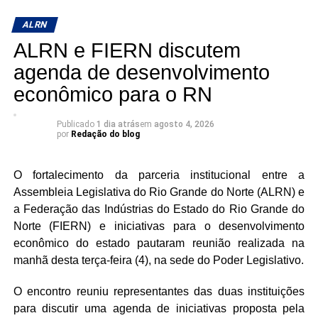
medida fundamental para garantir a segurança financeira
dessa parcela da sociedade.
ALRN
ALRN e FIERN discutem
No âmbito econômico, foram analisados os dados do
Cadastro Geral de Empregados e Desempregados
agenda de desenvolvimento
(Caged) referentes ao primeiro semestre. Os índices
econômico para o RN
apontaram para uma desaceleração na criação de postos
de trabalho com carteira assinada, motivando reflexões
Publicado
1 dia atrás
em
agosto 4, 2026
sobre as causas macroeconômicas e os impactos das
por
Redação do blog
políticas de juros. A discussão também lançou luz sobre
os desafios da ocupação profissional entre os jovens e a
O fortalecimento da parceria institucional entre a
importância das micro e pequenas empresas como
Assembleia Legislativa do Rio Grande do Norte (ALRN) e
pilares de sustentação da economia local.
a Federação das Indústrias do Estado do Rio Grande do
Norte (FIERN) e iniciativas para o desenvolvimento
A proteção social também ganhou destaque com o início
econômico do estado pautaram reunião realizada na
da campanha “Agosto Lilás”, que celebra dez anos de
manhã desta terça-feira (4), na sede do Poder Legislativo.
legislação estadual voltada ao combate à violência contra
a mulher. A necessidade de dar visibilidade aos dados de
O encontro reuniu representantes das duas instituições
segurança pública e fortalecer a rede de proteção foi
para discutir uma agenda de iniciativas proposta pela