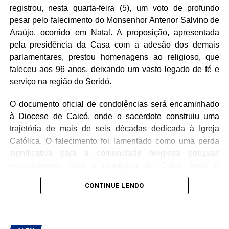
estabelecidos pelo Ministério da Saúde, e a mobilização
registrou, nesta quarta-feira (5), um voto de profundo
públicas que garantam às mulheres o direito de viver sem
também reforçou a importância da doação regular de
pesar pelo falecimento do Monsenhor Antenor Salvino de
violência.
sangue.
Araújo, ocorrido em Natal. A proposição, apresentada
pela presidência da Casa com a adesão dos demais
As condições de atendimento na rede pública também
parlamentares, prestou homenagens ao religioso, que
estiveram entre as preocupações apresentadas durante a
faleceu aos 96 anos, deixando um vasto legado de fé e
sessão. Situações envolvendo pacientes que aguardam
serviço na região do Seridó.
exames e atendimento em condições inadequadas foram
mencionadas como exemplos dos desafios enfrentados
O documento oficial de condolências será encaminhado
pelo sistema de saúde.
à Diocese de Caicó, onde o sacerdote construiu uma
trajetória de mais de seis décadas dedicada à Igreja
Os deputados José Dias (PL), Cristiane Dantas (PSDB),
Católica. O falecimento foi lamentado como uma perda
Luiz Eduardo (PL) e Nelter Queiroz (PP) participaram do
significativa para a comunidade religiosa potiguar,
horário destinado aos oradores.
especialmente para o município de Caicó, onde o
Monsenhor atuou como pároco emérito da Catedral de
CONTINUE LENDO
Santana.
Ordenado sacerdote em 6 de janeiro de 1960, Monsenhor
Antenor esteve à frente da Paróquia de Santana por 47