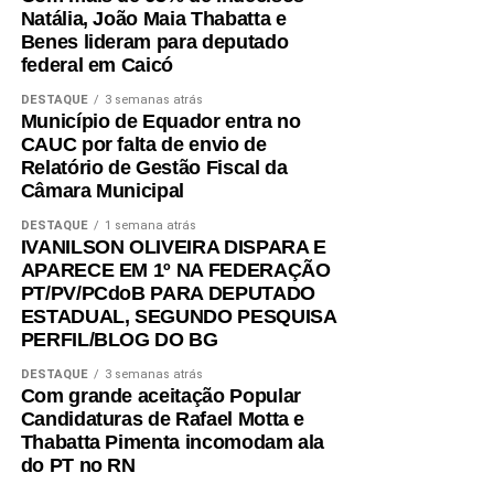
Natália, João Maia Thabatta e
em relação ao cenário fiscal projetado para 2027. O
Benes lideram para deputado
documento avalia que a previsão de superávit primário de
federal em Caicó
R$ 549,3 milhões é possível, porém depende de
DESTAQUE
3 semanas atrás
premissas consideradas exigentes, como uma reversão
Município de Equador entra no
fiscal superior a R$ 2 bilhões em um único exercício,
CAUC por falta de envio de
redução expressiva das despesas de custeio, absorção
Relatório de Gestão Fiscal da
contínua do déficit previdenciário e da não concretização
Câmara Municipal
de riscos fiscais não detalhados no projeto.
DESTAQUE
1 semana atrás
IVANILSON OLIVEIRA DISPARA E
APARECE EM 1º NA FEDERAÇÃO
PT/PV/PCdoB PARA DEPUTADO
ESTADUAL, SEGUNDO PESQUISA
PERFIL/BLOG DO BG
DESTAQUE
3 semanas atrás
Com grande aceitação Popular
Candidaturas de Rafael Motta e
Thabatta Pimenta incomodam ala
do PT no RN