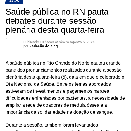
ALRN
Grande do Norte ao longo da última década. Entre os
Saúde pública no RN pauta
avanços, destacam-se a ampliação da rede de
atendimento especializado, que passou de quatro
debates durante sessão
delegacias da mulher para unidades distribuídas em
plenária desta quarta-feira
todas as regiões do Estado, a consolidação da Patrulha
Maria da Penha e a criação de legislações voltadas à
Publicado
10 horas atrás
em
agosto 5, 2026
prevenção da violência e à garantia de direitos. Desde
por
Redação do blog
sua estruturação, em 2020, a Patrulha Maria da Penha
conta com 125 policiais militares, realizou mais de 43 mil
A saúde pública no Rio Grande do Norte pautou grande
atendimentos e acompanhou cerca de cinco mil mulheres
parte dos pronunciamentos realizados durante a sessão
com medidas protetivas, reforçando a fiscalização das
plenária desta quarta-feira (5), data em que é celebrado o
decisões judiciais e a proteção às vítimas.
Dia Nacional da Saúde. Entre os temas abordados
estiveram os investimentos e pagamentos na área,
A audiência também evidenciou a expansão da atuação
dificuldades enfrentadas por pacientes, a necessidade de
da Procuradoria Especial da Mulher da Assembleia
ampliar a rede de doadores de medula óssea e a
Legislativa (ProMulher), que completa três anos neste
importância da solidariedade na doação de sangue.
mês e já contribuiu para a implantação de 60
Procuradorias da Mulher em câmaras municipais
Durante a sessão, também foram levantados
potiguares, ampliando o acesso das mulheres aos