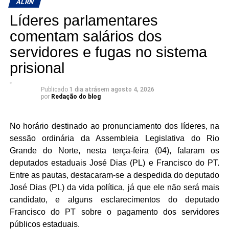
ALRN
anos. Durante seu extenso ministério, destacou-se pela
Líderes parlamentares
proximidade com os fiéis e pelo papel decisivo na
consolidação da Festa de Santana de Caicó, uma das
comentam salários dos
mais importantes manifestações religiosas e culturais do
servidores e fugas no sistema
Estado, que se tornou símbolo da identidade do povo
prisional
seridoense sob sua liderança pastoral.
Publicado
1 dia atrás
em
agosto 4, 2026
Ao longo da sessão plenária, ressaltou-se que a história
por
Redação do blog
do religioso se confunde com a própria história da região,
tendo acompanhado gerações de famílias caicoenses. O
No horário destinado ao pronunciamento dos líderes, na
Legislativo Estadual manifestou solidariedade aos
sessão ordinária da Assembleia Legislativa do Rio
familiares, amigos, ao clero e a toda a comunidade
Grande do Norte, nesta terça-feira (04), falaram os
católica, reconhecendo o compromisso do Monsenhor
deputados estaduais José Dias (PL) e Francisco do PT.
com a evangelização e o bem-estar social ao longo de
Entre as pautas, destacaram-se a despedida do deputado
sua caminhada sacerdotal.
José Dias (PL) da vida política, já que ele não será mais
candidato, e alguns esclarecimentos do deputado
Francisco do PT sobre o pagamento dos servidores
públicos estaduais.