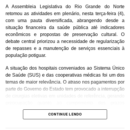
servidores terão recebido seus salários. O parlamentar
A Assembleia Legislativa do Rio Grande do Norte
também mencionou as fugas do sistema prisional que
retomou as atividades em plenário, nesta terça-feira (4),
aconteceram nos últimos dias no Rio Grande do Norte.
com uma pauta diversificada, abrangendo desde a
situação financeira da saúde pública até indicadores
econômicos e propostas de preservação cultural. O
debate central priorizou a necessidade de regularização
de repasses e a manutenção de serviços essenciais à
população potiguar.
A situação dos hospitais conveniados ao Sistema Único
de Saúde (SUS) e das cooperativas médicas foi um dos
temas de maior relevância. O atraso nos pagamentos por
parte do Governo do Estado tem provocado a interrupção
de cirurgias eletivas em unidades de referência, gerando
preocupação quanto ao cumprimento dos prazos
estabelecidos em acordos recentes. Paralelamente, a
CONTINUE LENDO
regularização do calendário de pagamentos para
servidores inativos e pensionistas foi defendida como