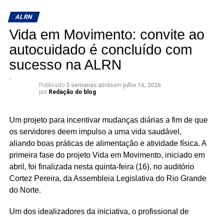
A programação contou com palestras da secretária
ALRN
estadual das Mulheres, da Juventude, da Igualdade
Vida em Movimento: convite ao
Racial e dos Direitos Humanos, Júlia Arruda, da
promotora de Justiça Érica Canuto e da advogada e
autocuidado é concluído com
doutora em Direito do Trabalho Larissa Lopes Matos, que
sucesso na ALRN
abordaram dados sobre a violência de gênero, a
importância da rede de proteção e os desafios
Publicado
3 semanas atrás
em
julho 16, 2026
enfrentados pelas mulheres no ambiente de trabalho.
por
Redação do blog
A participação da Assembleia Legislativa no encontro
Um projeto para incentivar mudanças diárias a fim de que
reforça o compromisso da instituição com a construção de
os servidores deem impulso a uma vida saudável,
políticas públicas voltadas à promoção da igualdade de
aliando boas práticas de alimentação e atividade física. A
gênero, ao enfrentamento da violência contra a mulher e
primeira fase do projeto Vida em Movimento, iniciado em
ao fortalecimento das ações de escuta e acolhimento no
abril, foi finalizada nesta quinta-feira (16), no auditório
serviço público.
Cortez Pereira, da Assembleia Legislativa do Rio Grande
do Norte.
Um dos idealizadores da iniciativa, o profissional de