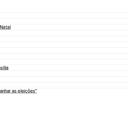
 Natal
sília
anhar as eleições”