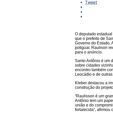
Tweet
O deputado estadual K
que o prefeito de San
Governo do Estado, A
potiguar, Raulison re
para o anúncio.
Santo Antônio é um do
sobre cidades vizinh
encontro também con
Leocádio e de outras
Kleber destacou a imp
construção do projet
“Raulisson é um gran
Antônio tem um papel
união e do compromi
fortalecida”, afirmou