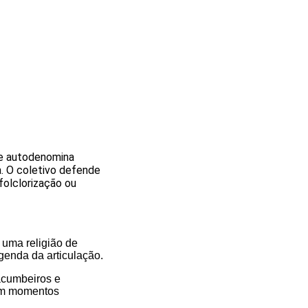
se autodenomina
a. O coletivo defende
folclorização ou
uma religião de
genda da articulação.
acumbeiros e
em momentos