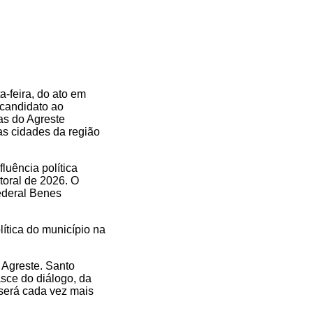
a-feira, do ato em
-candidato ao
as do Agreste
sas cidades da região
luência política
toral de 2026. O
ederal Benes
lítica do município na
 Agreste. Santo
asce do diálogo, da
será cada vez mais