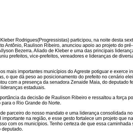
leber Rodrigues(Progressistas) participou, na noite desta sext
to Antônio, Raulison Ribeiro, anunciou apoio ao projeto do pré
llyson Bezerra. Aliado de Kleber e uma das principais lideranç
uniu prefeitos, vice-prefeitos, vereadores e lideranças de diver
s mais importantes municípios do Agreste potiguar e exerce inf
as, o que dá peso ao posicionamento do prefeito no cenário elei
tou com a presença da senadora Zenaide Maia, do deputado f
 lideranças estaduais.
ortância da decisão de Raulison Ribeiro e ressaltou a força po
o para o Rio Grande do Norte.
de parceiro do nosso mandato e uma liderança consolidada no
 importante na região, e esse gesto fortalece um projeto que n
sso com os municípios. Tenho certeza de que essa caminhada 
 o deputado.