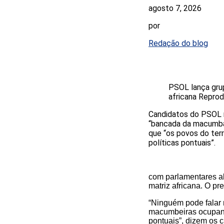
agosto 7, 2026
por
Redação do blog
PSOL lança grup
africana
Reprod
Candidatos do PSOL n
“bancada da macumba”,
que “os povos do ter
políticas pontuais”.
com parlamentares a
matriz africana. O p
“Ninguém pode falar
macumbeiras ocupan
pontuais”, dizem os 