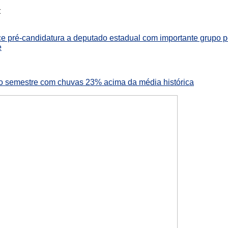
:
ce pré-candidatura a deputado estadual com importante grupo p
e
iro semestre com chuvas 23% acima da média histórica