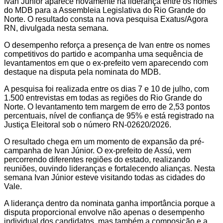
Ivan Júnior aparece novamente na liderança entre os nomes
do MDB para a Assembleia Legislativa do Rio Grande do
Norte. O resultado consta na nova pesquisa Exatus/Agora
RN, divulgada nesta semana.
O desempenho reforça a presença de Ivan entre os nomes
competitivos do partido e acompanha uma sequência de
levantamentos em que o ex-prefeito vem aparecendo com
destaque na disputa pela nominata do MDB.
A pesquisa foi realizada entre os dias 7 e 10 de julho, com
1.500 entrevistas em todas as regiões do Rio Grande do
Norte. O levantamento tem margem de erro de 2,53 pontos
percentuais, nível de confiança de 95% e está registrado na
Justiça Eleitoral sob o número RN-02620/2026.
O resultado chega em um momento de expansão da pré-
campanha de Ivan Júnior. O ex-prefeito de Assú, vem
percorrendo diferentes regiões do estado, realizando
reuniões, ouvindo lideranças e fortalecendo alianças. Nesta
semana Ivan Júnior esteve visitando todas as cidades do
Vale.
A liderança dentro da nominata ganha importância porque a
disputa proporcional envolve não apenas o desempenho
individual dos candidatos, mas também a composição e a