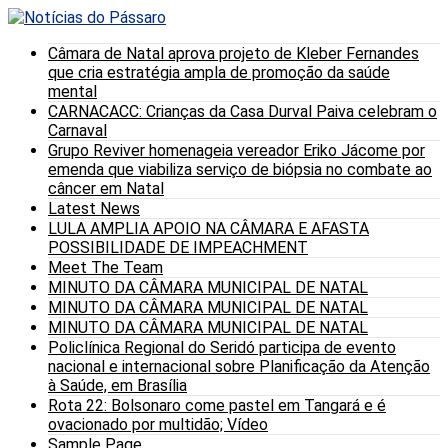
Câmara de Natal aprova projeto de Kleber Fernandes
que cria estratégia ampla de promoção da saúde
mental
CARNACACC: Crianças da Casa Durval Paiva celebram o
Carnaval
Grupo Reviver homenageia vereador Eriko Jácome por
emenda que viabiliza serviço de biópsia no combate ao
câncer em Natal
Latest News
LULA AMPLIA APOIO NA CÂMARA E AFASTA
POSSIBILIDADE DE IMPEACHMENT
Meet The Team
MINUTO DA CÂMARA MUNICIPAL DE NATAL
MINUTO DA CÂMARA MUNICIPAL DE NATAL
MINUTO DA CÂMARA MUNICIPAL DE NATAL
Policlínica Regional do Seridó participa de evento
nacional e internacional sobre Planificação da Atenção
à Saúde, em Brasília
Rota 22: Bolsonaro come pastel em Tangará e é
ovacionado por multidão; Vídeo
Sample Page