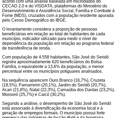
acordo com uma análise baseada em microdados do
CECAD 2.0 e do VISDATA, plataformas do Ministério do
Desenvolvimento e Assistência Social, Família e Combate à
Fome (MDS), cruzados com a população residente apurada
pelo Censo Demográfico do IBGE.
O levantamento considera a proporção de pessoas
beneficiárias em relação ao total de habitantes de cada
município, indicador utilizado para medir o nível de
dependência da população em relação ao programa federal
de transferência de renda.
Com população de 4.558 habitantes, São José do Seridó
registra aproximadamente 620 beneficiários do Bolsa
Família, o equivalente a 13,6% da população, o menor
percentual entre os municípios potiguares analisados.
Na sequência aparecem Ouro Branco (16,7%), Cruzeta
(18,5%), Parnamirim (20,1%), Jardim do Seridó (20,7%),
Acari (21,8%), Natal (22,3%), Carnaúba dos Dantas (23,2%),
Mossoró (25,7%) e Caicó (30,2%).
Segundo a análise, o desempenho de São José do Seridó
está associado à diversificação da economia local e à
geração de empregos formais. O município possui forte
presença das indústrias de facção têxtil e da bonelaria,