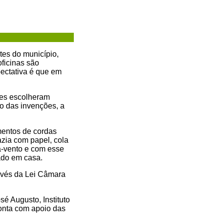
tes do município,
ficinas são
pectativa é que em
ntes escolheram
o das invenções, a
mentos de cordas
azia com papel, cola
ta-vento e com esse
rado em casa.
ravés da Lei Câmara
é Augusto, Instituto
onta com apoio das