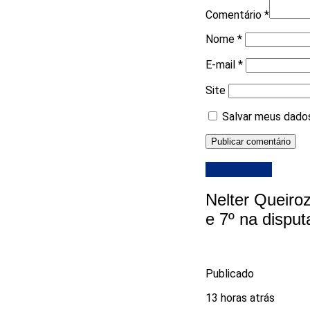
Comentário
*
Nome
*
E-mail
*
Site
Salvar meus dados
DESTAQUE
Nelter Queiro
e 7º na disput
Publicado
13 horas atrás