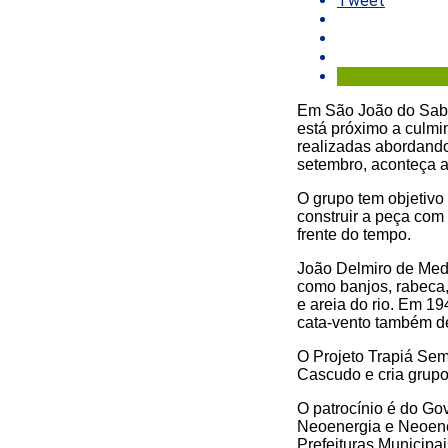
Tweet
Em São João do Sabug
está próximo a culmi
realizadas abordando 
setembro, aconteça a 
O grupo tem objetivo 
construir a peça com
frente do tempo.
João Delmiro de Mede
como banjos, rabeca,
e areia do rio. Em 19
cata-vento também des
O Projeto Trapiá Sem
Cascudo e cria grupos
O patrocínio é do Go
Neoenergia e Neoene
Prefeituras Municipai