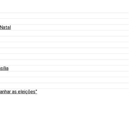
 Natal
sília
anhar as eleições”