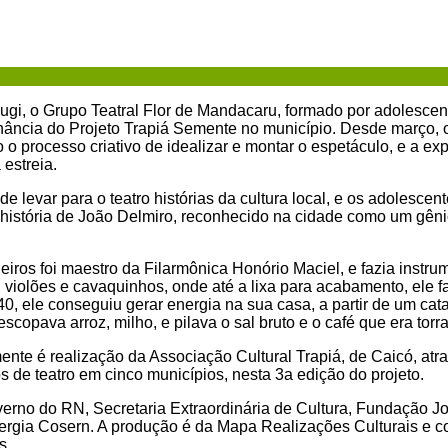
i, o Grupo Teatral Flor de Mandacaru, formado por adolescen
nância do Projeto Trapiá Semente no município. Desde março, o
o processo criativo de idealizar e montar o espetáculo, e a ex
estreia.
de levar para o teatro histórias da cultura local, e os adolesce
 história de João Delmiro, reconhecido na cidade como um gêni
iros foi maestro da Filarmônica Honório Maciel, e fazia instru
 violões e cavaquinhos, onde até a lixa para acabamento, ele f
40, ele conseguiu gerar energia na sua casa, a partir de um ca
copava arroz, milho, e pilava o sal bruto e o café que era tor
ente é realização da Associação Cultural Trapiá, de Caicó, at
 de teatro em cinco municípios, nesta 3a edição do projeto.
verno do RN, Secretaria Extraordinária de Cultura, Fundação Jos
rgia Cosern. A produção é da Mapa Realizações Culturais e c
s.