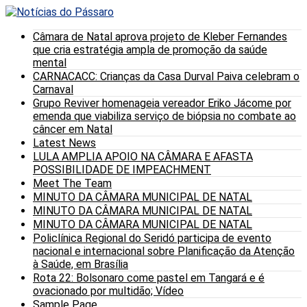
Câmara de Natal aprova projeto de Kleber Fernandes
que cria estratégia ampla de promoção da saúde
mental
CARNACACC: Crianças da Casa Durval Paiva celebram o
Carnaval
Grupo Reviver homenageia vereador Eriko Jácome por
emenda que viabiliza serviço de biópsia no combate ao
câncer em Natal
Latest News
LULA AMPLIA APOIO NA CÂMARA E AFASTA
POSSIBILIDADE DE IMPEACHMENT
Meet The Team
MINUTO DA CÂMARA MUNICIPAL DE NATAL
MINUTO DA CÂMARA MUNICIPAL DE NATAL
MINUTO DA CÂMARA MUNICIPAL DE NATAL
Policlínica Regional do Seridó participa de evento
nacional e internacional sobre Planificação da Atenção
à Saúde, em Brasília
Rota 22: Bolsonaro come pastel em Tangará e é
ovacionado por multidão; Vídeo
Sample Page