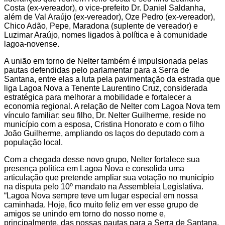
Costa (ex-vereador), o vice-prefeito Dr. Daniel Saldanha,
além de Val Araújo (ex-vereador), Oze Pedro (ex-vereador),
Chico Adão, Pepe, Maradona (suplente de vereador) e
Luzimar Araújo, nomes ligados à política e à comunidade
lagoa-novense.
A união em torno de Nelter também é impulsionada pelas
pautas defendidas pelo parlamentar para a Serra de
Santana, entre elas a luta pela pavimentação da estrada que
liga Lagoa Nova a Tenente Laurentino Cruz, considerada
estratégica para melhorar a mobilidade e fortalecer a
economia regional. A relação de Nelter com Lagoa Nova tem
vínculo familiar: seu filho, Dr. Nelter Guilherme, reside no
município com a esposa, Cristina Honorato e com o filho
João Guilherme, ampliando os laços do deputado com a
população local.
Com a chegada desse novo grupo, Nelter fortalece sua
presença política em Lagoa Nova e consolida uma
articulação que pretende ampliar sua votação no município
na disputa pelo 10º mandato na Assembleia Legislativa.
“Lagoa Nova sempre teve um lugar especial em nossa
caminhada. Hoje, fico muito feliz em ver esse grupo de
amigos se unindo em torno do nosso nome e,
principalmente, das nossas pautas para a Serra de Santana.