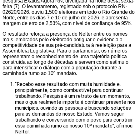
pesquisa Exatus/Agora RN, divulgada na noite desta sexta-
feira (7). O levantamento, registrado sob o protocolo RN-
02620/2026, ouviu 1.500 eleitores em todo o Rio Grande do
Norte, entre os dias 7 e 10 de julho de 2026, e apresenta
margem de erro de 2,53%, com nível de confiança de 95%.
O resultado reforça a presença de Nelter entre os nomes
mais lembrados pelo eleitorado potiguar e evidencia a
competitividade de sua pré-candidatura à reeleição para a
Assembleia Legislativa. Para o parlamentar, os números
representam o reconhecimento de uma trajetória política
construída ao longo de décadas e servem como estímulo
para intensificar o diálogo com a população durante a
caminhada rumo ao 10º mandato.
“Recebo esse resultado com muita humildade e,
principalmente, como combustível para continuar
trabalhando. Pesquisa é um retrato de um momento,
mas o que realmente importa é continuar presente nos
municípios, ouvindo as pessoas e buscando soluções
para as demandas do nosso Estado. Vamos seguir
trabalhando e conversando com o povo para construir
essa caminhada rumo ao nosso 10º mandato”, afirmou
Nelter.