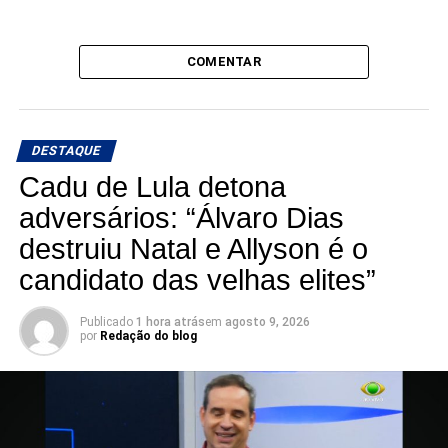
COMENTAR
DESTAQUE
Cadu de Lula detona
adversários: “Álvaro Dias
destruiu Natal e Allyson é o
candidato das velhas elites”
Publicado
1 hora atrás
em
agosto 9, 2026
por
Redação do blog