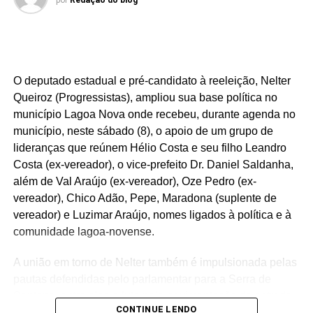
O deputado estadual e pré-candidato à reeleição, Nelter
Queiroz (Progressistas), ampliou sua base política no
município Lagoa Nova onde recebeu, durante agenda no
município, neste sábado (8), o apoio de um grupo de
lideranças que reúnem Hélio Costa e seu filho Leandro
Costa (ex-vereador), o vice-prefeito Dr. Daniel Saldanha,
além de Val Araújo (ex-vereador), Oze Pedro (ex-
vereador), Chico Adão, Pepe, Maradona (suplente de
vereador) e Luzimar Araújo, nomes ligados à política e à
comunidade lagoa-novense.
A união em torno de Nelter também é impulsionada pelas
pautas defendidas pelo parlamentar para a Serra de
Santana, entre elas a luta pela pavimentação da estrada
CONTINUE LENDO
que liga Lagoa Nova a Tenente Laurentino Cruz,