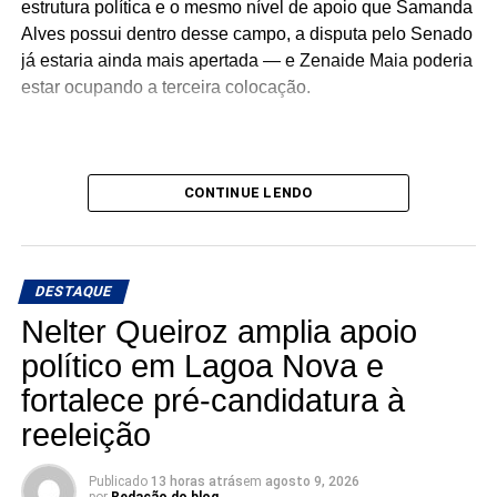
estrutura política e o mesmo nível de apoio que Samanda
Alves possui dentro desse campo, a disputa pelo Senado
já estaria ainda mais apertada — e Zenaide Maia poderia
estar ocupando a terceira colocação.
É justamente por isso que o cenário ainda está aberto e
CONTINUE LENDO
muita coisa pode mudar até a eleição.
DESTAQUE
Nelter Queiroz amplia apoio
político em Lagoa Nova e
fortalece pré-candidatura à
reeleição
Publicado
13 horas atrás
em
agosto 9, 2026
por
Redação do blog