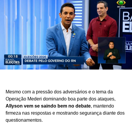
Agora, o desafio está lançado:
se nada for encontrado
no celular de Allyson, Álvaro, Cadu e Robério
estariam dispostos a abrir mão de suas candidaturas
Mesmo com a pressão dos adversários e o tema da
Operação Mederi dominando boa parte dos ataques,
Allyson vem se saindo bem no debate
, mantendo
firmeza nas respostas e mostrando segurança diante dos
questionamentos.