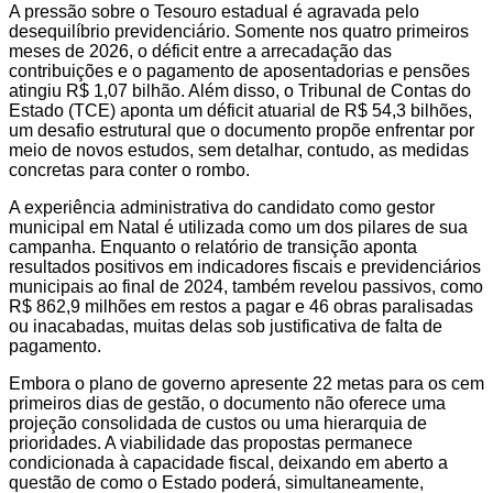
A pressão sobre o Tesouro estadual é agravada pelo
desequilíbrio previdenciário. Somente nos quatro primeiros
meses de 2026, o déficit entre a arrecadação das
contribuições e o pagamento de aposentadorias e pensões
atingiu R$ 1,07 bilhão. Além disso, o Tribunal de Contas do
Estado (TCE) aponta um déficit atuarial de R$ 54,3 bilhões,
um desafio estrutural que o documento propõe enfrentar por
meio de novos estudos, sem detalhar, contudo, as medidas
concretas para conter o rombo.
A experiência administrativa do candidato como gestor
municipal em Natal é utilizada como um dos pilares de sua
campanha. Enquanto o relatório de transição aponta
resultados positivos em indicadores fiscais e previdenciários
municipais ao final de 2024, também revelou passivos, como
R$ 862,9 milhões em restos a pagar e 46 obras paralisadas
ou inacabadas, muitas delas sob justificativa de falta de
pagamento.
Embora o plano de governo apresente 22 metas para os cem
primeiros dias de gestão, o documento não oferece uma
projeção consolidada de custos ou uma hierarquia de
prioridades. A viabilidade das propostas permanece
condicionada à capacidade fiscal, deixando em aberto a
questão de como o Estado poderá, simultaneamente,