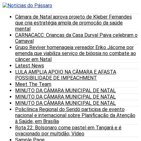
Câmara de Natal aprova projeto de Kleber Fernandes
que cria estratégia ampla de promoção da saúde
mental
CARNACACC: Crianças da Casa Durval Paiva celebram o
Carnaval
Grupo Reviver homenageia vereador Eriko Jácome por
emenda que viabiliza serviço de biópsia no combate ao
câncer em Natal
Latest News
LULA AMPLIA APOIO NA CÂMARA E AFASTA
POSSIBILIDADE DE IMPEACHMENT
Meet The Team
MINUTO DA CÂMARA MUNICIPAL DE NATAL
MINUTO DA CÂMARA MUNICIPAL DE NATAL
MINUTO DA CÂMARA MUNICIPAL DE NATAL
Policlínica Regional do Seridó participa de evento
nacional e internacional sobre Planificação da Atenção
à Saúde, em Brasília
Rota 22: Bolsonaro come pastel em Tangará e é
ovacionado por multidão; Vídeo
Sample Page