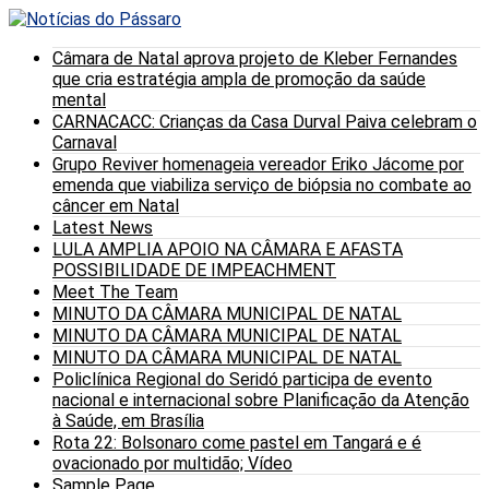
Câmara de Natal aprova projeto de Kleber Fernandes
que cria estratégia ampla de promoção da saúde
mental
CARNACACC: Crianças da Casa Durval Paiva celebram o
Carnaval
Grupo Reviver homenageia vereador Eriko Jácome por
emenda que viabiliza serviço de biópsia no combate ao
câncer em Natal
Latest News
LULA AMPLIA APOIO NA CÂMARA E AFASTA
POSSIBILIDADE DE IMPEACHMENT
Meet The Team
MINUTO DA CÂMARA MUNICIPAL DE NATAL
MINUTO DA CÂMARA MUNICIPAL DE NATAL
MINUTO DA CÂMARA MUNICIPAL DE NATAL
Policlínica Regional do Seridó participa de evento
nacional e internacional sobre Planificação da Atenção
à Saúde, em Brasília
Rota 22: Bolsonaro come pastel em Tangará e é
ovacionado por multidão; Vídeo
Sample Page