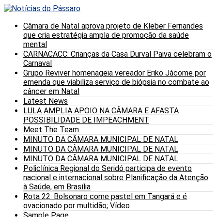
Câmara de Natal aprova projeto de Kleber Fernandes
que cria estratégia ampla de promoção da saúde
mental
CARNACACC: Crianças da Casa Durval Paiva celebram o
Carnaval
Grupo Reviver homenageia vereador Eriko Jácome por
emenda que viabiliza serviço de biópsia no combate ao
câncer em Natal
Latest News
LULA AMPLIA APOIO NA CÂMARA E AFASTA
POSSIBILIDADE DE IMPEACHMENT
Meet The Team
MINUTO DA CÂMARA MUNICIPAL DE NATAL
MINUTO DA CÂMARA MUNICIPAL DE NATAL
MINUTO DA CÂMARA MUNICIPAL DE NATAL
Policlínica Regional do Seridó participa de evento
nacional e internacional sobre Planificação da Atenção
à Saúde, em Brasília
Rota 22: Bolsonaro come pastel em Tangará e é
ovacionado por multidão; Vídeo
Sample Page