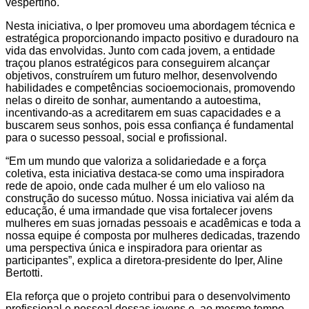
vespertino.
Nesta iniciativa, o Iper promoveu uma abordagem técnica e
estratégica proporcionando impacto positivo e duradouro na
vida das envolvidas. Junto com cada jovem, a entidade
traçou planos estratégicos para conseguirem alcançar
objetivos, construírem um futuro melhor, desenvolvendo
habilidades e competências socioemocionais, promovendo
nelas o direito de sonhar, aumentando a autoestima,
incentivando-as a acreditarem em suas capacidades e a
buscarem seus sonhos, pois essa confiança é fundamental
para o sucesso pessoal, social e profissional.
“Em um mundo que valoriza a solidariedade e a força
coletiva, esta iniciativa destaca-se como uma inspiradora
rede de apoio, onde cada mulher é um elo valioso na
construção do sucesso mútuo. Nossa iniciativa vai além da
educação, é uma irmandade que visa fortalecer jovens
mulheres em suas jornadas pessoais e acadêmicas e toda a
nossa equipe é composta por mulheres dedicadas, trazendo
uma perspectiva única e inspiradora para orientar as
participantes”, explica a diretora-presidente do Iper, Aline
Bertotti.
Ela reforça que o projeto contribui para o desenvolvimento
profissional e pessoal dessas jovens e, ao mesmo tempo,