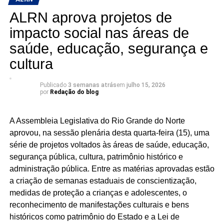
acompanharam uma programação mensal com palestras
ALRN aprova projetos de
multidisciplinares ministradas por médicos, psicólogos,
nutricionistas e farmacêuticos.
impacto social nas áreas de
saúde, educação, segurança e
“A mudança de hábitos passa pelo desenvolvimento da
cultura
consciência corporal e pela construção gradual de uma
rotina mais saudável. O foco do projeto sempre foi
Publicado
3 semanas atrás
em
julho 15, 2026
estimular os participantes a pensar em saúde e qualidade
por
Redação do blog
de vida de forma contínua”, resumiu.
A Assembleia Legislativa do Rio Grande do Norte
No encontro de encerramento, especialistas voltaram a
aprovou, na sessão plenária desta quarta-feira (15), uma
abordar temas ligados à saúde, qualidade de vida e
série de projetos voltados às áreas de saúde, educação,
autocuidado, reforçando a importância da adoção de
segurança pública, cultura, patrimônio histórico e
hábitos saudáveis e do acompanhamento profissional
administração pública. Entre as matérias aprovadas estão
para a prevenção e o tratamento de doenças.
a criação de semanas estaduais de conscientização,
A clínica médica e nefrologista Almira Dantas falou sobre
medidas de proteção a crianças e adolescentes, o
obesidade, classificando-a como um dos principais
reconhecimento de manifestações culturais e bens
problemas de saúde pública da atualidade. Durante a
históricos como patrimônio do Estado e a Lei de