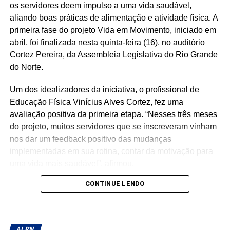
os servidores deem impulso a uma vida saudável,
políticas públicas voltadas à promoção da igualdade de
aliando boas práticas de alimentação e atividade física. A
gênero, ao enfrentamento da violência contra a mulher e
primeira fase do projeto Vida em Movimento, iniciado em
ao fortalecimento das ações de escuta e acolhimento no
abril, foi finalizada nesta quinta-feira (16), no auditório
serviço público.
Cortez Pereira, da Assembleia Legislativa do Rio Grande
do Norte.
Um dos idealizadores da iniciativa, o profissional de
Educação Física Vinícius Alves Cortez, fez uma
avaliação positiva da primeira etapa. “Nesses três meses
do projeto, muitos servidores que se inscreveram vinham
nos dar um feedback positivo das mudanças
implementadas em sua rotina, contar da motivação para
uma vida mais saudável”, afirmou.
CONTINUE LENDO
Ele e a nutricionista Michele da Silva Félix, ambos da
Coordenadoria de Saúde e Segurança do Trabalho,
vinculada à Diretoria de Gestão de Pessoas, elaboraram
o projeto. Ao longo dos três meses, os participantes
ALRN