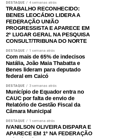
DESTAQUE
4 semanas atrás
observadas as normas de proteção de dados, e obrigam
TRABALHO RECONHECIDO:
a publicação, no Portal da Transparência, de todas as
BENES LEOCÁDIO LIDERA A
FEDERAÇÃO UNIÃO
etapas da execução das emendas parlamentares, desde
PROGRESSISTA E APARECE EM
a programação até o pagamento.
2º LUGAR GERAL NA PESQUISA
CONSULT/TRIBUNA DO NORTE
O relatório aprovado em plenário aponta que o projeto
atende às exigências constitucionais e à legislação
DESTAQUE
1 semana atrás
Com mais de 65% de indecisos
federal sobre finanças públicas, mas registra ressalvas
Natália, João Maia Thabatta e
em relação ao cenário fiscal projetado para 2027. O
Benes lideram para deputado
documento avalia que a previsão de superávit primário de
federal em Caicó
R$ 549,3 milhões é possível, porém depende de
DESTAQUE
3 semanas atrás
premissas consideradas exigentes, como uma reversão
Município de Equador entra no
fiscal superior a R$ 2 bilhões em um único exercício,
CAUC por falta de envio de
redução expressiva das despesas de custeio, absorção
Relatório de Gestão Fiscal da
contínua do déficit previdenciário e da não concretização
Câmara Municipal
de riscos fiscais não detalhados no projeto.
DESTAQUE
1 semana atrás
IVANILSON OLIVEIRA DISPARA E
APARECE EM 1º NA FEDERAÇÃO