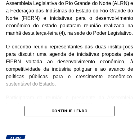
importância das micro e pequenas empresas como
Assembleia Legislativa do Rio Grande do Norte (ALRN) e
pilares de sustentação da economia local.
a Federação das Indústrias do Estado do Rio Grande do
Norte (FIERN) e iniciativas para o desenvolvimento
A proteção social também ganhou destaque com o início
econômico do estado pautaram reunião realizada na
da campanha “Agosto Lilás”, que celebra dez anos de
manhã desta terça-feira (4), na sede do Poder Legislativo.
legislação estadual voltada ao combate à violência contra
a mulher. A necessidade de dar visibilidade aos dados de
O encontro reuniu representantes das duas instituições
segurança pública e fortalecer a rede de proteção foi
para discutir uma agenda de iniciativas proposta pela
reforçada. Outras iniciativas legislativas mencionadas
FIERN voltada ao desenvolvimento econômico, à
incluíram a proposta de restrição à publicidade de
competitividade da indústria potiguar e ao avanço de
plataformas de apostas em espaços públicos e o
políticas públicas para o crescimento econômico
reconhecimento de manifestações culturais e botânicas,
sustentável do Estado.
como o crochê potiguar e plantas de tradições ancestrais,
como patrimônios imateriais do estado.
Participaram da reunião o presidente da Assembleia
Legislativa, Ezequiel Ferreira (PSDB), o presidente da
Por fim, questões relacionadas à infraestrutura hídrica em
CONTINUE LENDO
FIERN, Roberto Serquiz, além de representantes de
escolas da zona rural e a importância de campanhas
entidades ligadas ao setor produtivo, como o presidente
educativas de saúde, como o combate ao câncer e o
do Sinduscon/RN e do Coere, Sérgio Henrique Andrade
incentivo ao aleitamento materno, completaram as
de Azevedo, o presidente do Sinecim e do Coema,
ALRN