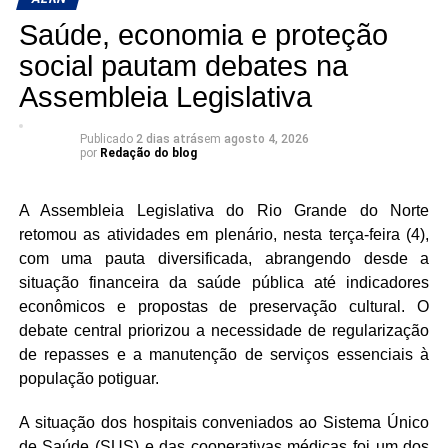
grande debatedor, mesmo eles tendo muitas divergências
Saúde, economia e proteção
políticas.
social pautam debates na
Francisco do PT falou ainda do pagamento dos
Assembleia Legislativa
servidores públicos estaduais, principalmente dos
aposentados e pensionistas que ainda não receberam.
Publicado
2 dias atrás
em
agosto 4, 2026
Ele informou que até próxima quarta-feira (05) o governo
por
Redação do blog
quitará toda a folha de pagamento, ou seja, todos os
servidores terão recebido seus salários. O parlamentar
A Assembleia Legislativa do Rio Grande do Norte
também mencionou as fugas do sistema prisional que
retomou as atividades em plenário, nesta terça-feira (4),
aconteceram nos últimos dias no Rio Grande do Norte.
com uma pauta diversificada, abrangendo desde a
situação financeira da saúde pública até indicadores
econômicos e propostas de preservação cultural. O
debate central priorizou a necessidade de regularização
de repasses e a manutenção de serviços essenciais à
população potiguar.
A situação dos hospitais conveniados ao Sistema Único
de Saúde (SUS) e das cooperativas médicas foi um dos