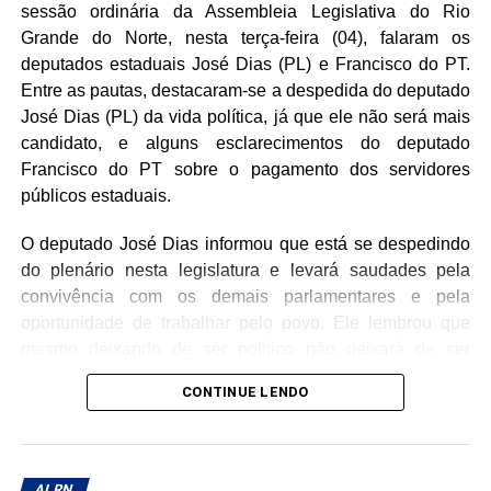
sessão ordinária da Assembleia Legislativa do Rio
familiares, amigos, ao clero e a toda a comunidade
Grande do Norte, nesta terça-feira (04), falaram os
católica, reconhecendo o compromisso do Monsenhor
deputados estaduais José Dias (PL) e Francisco do PT.
com a evangelização e o bem-estar social ao longo de
Entre as pautas, destacaram-se a despedida do deputado
sua caminhada sacerdotal.
José Dias (PL) da vida política, já que ele não será mais
candidato, e alguns esclarecimentos do deputado
Francisco do PT sobre o pagamento dos servidores
públicos estaduais.
O deputado José Dias informou que está se despedindo
do plenário nesta legislatura e levará saudades pela
convivência com os demais parlamentares e pela
oportunidade de trabalhar pelo povo. Ele lembrou que
mesmo deixando de ser político não deixará de ser
cidadão e continuará votando pelo progresso da
CONTINUE LENDO
comunidade.
O deputado Francisco do PT citou a despedida de José
Dias, enfatizando que a Casa Legislativa perderá um
ALRN