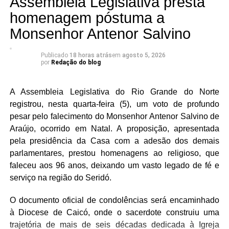
Assembleia Legislativa presta
doadores.
do FórumBrasileirodeSegurança mostram que o Brasil
homenagem póstuma a
registrou recorde de feminicídios em 2024, com 1.492
A compatibilidade entre doador e paciente é rara, e
Monsenhor Antenor Salvino
mulheres assassinadas por razões de gênero, enquanto
quanto maior o número de pessoas cadastradas no
o AnuárioBrasileiro de Segurança Pública aponta que a
Registro Nacional de Doadores Voluntários de Medula
Publicado
18 horas atrás
em
agosto 5, 2026
violência doméstica segue em crescimento no país. No
Óssea (Redome), maiores são as possibilidades de
por
Redação do blog
Rio Grande do Norte, a audiência destacou a
encontrar um doador compatível. O cadastro pode ser
necessidade de fortalecer a prevenção, ampliar a
realizado por pessoas que atendam aos critérios
A Assembleia Legislativa do Rio Grande do Norte
integração da rede de proteção e consolidar políticas
estabelecidos pelo Ministério da Saúde, e a mobilização
registrou, nesta quarta-feira (5), um voto de profundo
públicas que garantam às mulheres o direito de viver sem
também reforçou a importância da doação regular de
pesar pelo falecimento do Monsenhor Antenor Salvino de
violência.
sangue.
Araújo, ocorrido em Natal. A proposição, apresentada
pela presidência da Casa com a adesão dos demais
As condições de atendimento na rede pública também
parlamentares, prestou homenagens ao religioso, que
estiveram entre as preocupações apresentadas durante a
faleceu aos 96 anos, deixando um vasto legado de fé e
sessão. Situações envolvendo pacientes que aguardam
serviço na região do Seridó.
exames e atendimento em condições inadequadas foram
mencionadas como exemplos dos desafios enfrentados
O documento oficial de condolências será encaminhado
pelo sistema de saúde.
à Diocese de Caicó, onde o sacerdote construiu uma
trajetória de mais de seis décadas dedicada à Igreja
Os deputados José Dias (PL), Cristiane Dantas (PSDB),