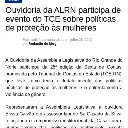
discussões do dia.
Marcelo Caetano Rosado Maia, a coordenadora
Ouvidoria da ALRN participa de
executiva de Relações Institucionais e com Mercado da
Participaram dos pronunciamentos os deputados
FIERN, Ana Adalgisa Dias Paulino, o assessor técnico do
evento do TCE sobre políticas
Cristiane Dantas (PSDB), Coronel Azevedo (PL),
Observatório da Indústria, Pedro Albuquerque, o
de proteção às mulheres
Hermano Morais (MDB) e Divaneide Basílio (PT).
procurador-geral da Assembleia Legislativa, Renato
Guerra, e Sérgio Freire, assessor jurídico da FIERN.
Publicado
1 semana atrás
em
julho 28, 2026
por
Redação do blog
Durante a reunião, os participantes destacaram a
importância da aproximação permanente entre o Poder
A Ouvidoria da Assembleia Legislativa do Rio Grande do
Legislativo e o setor produtivo para a construção de
Norte participou da 25ª edição da Sexta de Contas,
soluções que favoreçam o ambiente de negócios, a
promovida pelo Tribunal de Contas do Estado (TCE-RN),
geração de emprego e renda e a atração de novos
que teve como tema o fortalecimento das políticas
investimentos.
públicas de proteção às mulheres e o enfrentamento à
violência de gênero.
O presidente Roberto Serquiz destacou a agenda de
desenvolvimento proposta pela FIERN que aponta para
Representaram a Assembleia Legislativa a ouvidora
iniciativas nas áreas de infraestrutura e regulatória com o
Elissa Galvão e o assessor Igor de Sá Casado da Silva,
objetivo de incentivar o crescimento da indústria.
reforçando o compromisso institucional da Casa com o
aprimoramento das políticas de acolhimento, escuta