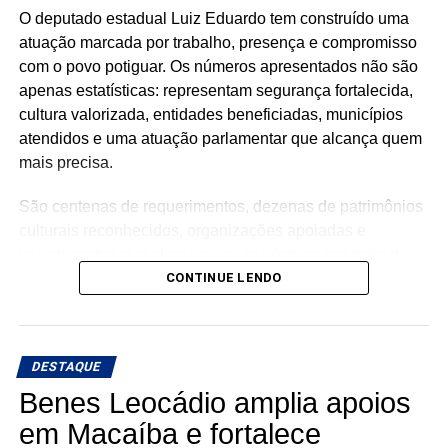
O deputado estadual Luiz Eduardo tem construído uma
atuação marcada por trabalho, presença e compromisso
com o povo potiguar. Os números apresentados não são
apenas estatísticas: representam segurança fortalecida,
cultura valorizada, entidades beneficiadas, municípios
atendidos e uma atuação parlamentar que alcança quem
mais precisa.
São centenas de requerimentos, dezenas de patrimônios
culturais reconhecidos, organizações apoiadas e
investimentos que chegam aos municípios por meio de
emendas parlamentares. Um trabalho que demonstra que
CONTINUE LENDO
fazer política é transformar demandas em soluções.
Mais do que discursos, Luiz Eduardo tem apresentado
DESTAQUE
ações concretas e resultados que reforçam seu
compromisso com o desenvolvimento do Rio Grande do
Benes Leocádio amplia apoios
Norte. Um mandato presente, atuante e comprometido em
em Macaíba e fortalece
fazer a diferença na vida dos potiguares.