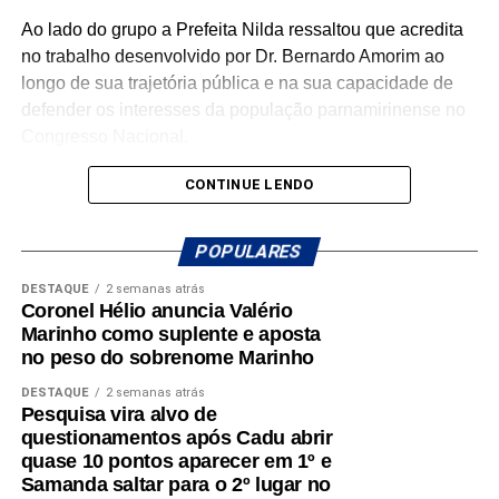
Ao lado do grupo a Prefeita Nilda ressaltou que acredita
no trabalho desenvolvido por Dr. Bernardo Amorim ao
longo de sua trajetória pública e na sua capacidade de
defender os interesses da população parnamirinense no
Congresso Nacional.
“Parnamirim precisa ampliar sua força política em
CONTINUE LENDO
Brasília. Acreditamos que Dr. Bernardo reúne
experiência, diálogo e compromisso para representar o
POPULARES
Rio Grande do Norte e contribuir diretamente com o
DESTAQUE
2 semanas atrás
desenvolvimento do nosso município”, destacou a
Coronel Hélio anuncia Valério
Prefeita.
Marinho como suplente e aposta
no peso do sobrenome Marinho
Para Dr. Bernardo Amorim, o apoio representa mais um
passo na construção de uma candidatura baseada na
DESTAQUE
2 semanas atrás
Pesquisa vira alvo de
escuta, na união de lideranças e no compromisso com
questionamentos após Cadu abrir
resultados concretos para a população.
quase 10 pontos aparecer em 1º e
Samanda saltar para o 2º lugar no
“Recebo esse apoio com muita responsabilidade. Nosso