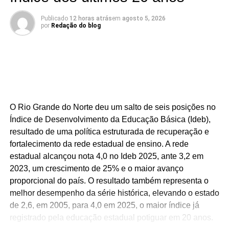
não apenas às crianças autistas, mas também às suas
famílias.
Publicado
12 horas atrás
em
agosto 5, 2026
por
Redação do blog
A defesa das pessoas com deficiência foi outro tema
abordado durante o encontro. Gustavo reafirmou seu
compromisso com o combate ao capacitismo, a promoção
da inclusão e a garantia de mais oportunidades e
respeito. Também destacou iniciativas voltadas à
valorização da pessoa idosa e ao enfrentamento do
O Rio Grande do Norte deu um salto de seis posições no
etarismo.
Índice de Desenvolvimento da Educação Básica (Ideb),
resultado de uma política estruturada de recuperação e
Outro ponto enfatizado foi a Lei da Transferência Direta,
fortalecimento da rede estadual de ensino. A rede
de autoria do parlamentar, que garante o repasse direto
estadual alcançou nota 4,0 no Ideb 2025, ante 3,2 em
aos municípios dos recursos de ICMS, IPVA e Fundeb,
2023, um crescimento de 25% e o maior avanço
fortalecendo a autonomia das prefeituras e
proporcional do país. O resultado também representa o
proporcionando mais agilidade na oferta de serviços
melhor desempenho da série histórica, elevando o estado
públicos à população.
de 2,6, em 2005, para 4,0 em 2025, o maior índice já
registrado pela educação estadual potiguar em 20 anos.
Ao agradecer a receptividade dos presentes, Gustavo