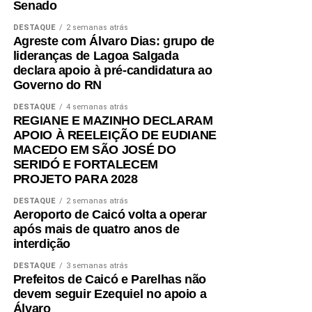
Senado
objetivo é construir um mandato presente, municipalista e
DESTAQUE
2 semanas atrás
comprometido com as necessidades de Parnamirim e de
Agreste com Álvaro Dias: grupo de
todo o Rio Grande do Norte”, afirmou.
lideranças de Lagoa Salgada
declara apoio à pré-candidatura ao
A reunião marcou o início de uma agenda conjunta de
Governo do RN
mobilização política, com foco na construção de
DESTAQUE
4 semanas atrás
propostas e no fortalecimento de um projeto voltado ao
REGIANE E MAZINHO DECLARAM
desenvolvimento regional, reafirmando a importância de
APOIO À REELEIÇÃO DE EUDIANE
uma representação federal alinhada às prioridades dos
MACEDO EM SÃO JOSÉ DO
municípios potiguares.
SERIDÓ E FORTALECEM
PROJETO PARA 2028
DESTAQUE
2 semanas atrás
Aeroporto de Caicó volta a operar
após mais de quatro anos de
interdição
DESTAQUE
3 semanas atrás
Prefeitos de Caicó e Parelhas não
devem seguir Ezequiel no apoio a
Álvaro