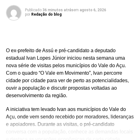
Contas do Estado (TCE) aponta um déficit atuarial de R$
Publicado
36 minutos atrás
em
agosto 6, 2026
54,3 bilhões, um desafio estrutural que o documento
por
Redação do blog
propõe enfrentar por meio de novos estudos, sem
detalhar, contudo, as medidas concretas para conter o
rombo.
O ex-prefeito de Assú e pré-candidato a deputado
A experiência administrativa do candidato como gestor
estadual Ivan Lopes Júnior iniciou nesta semana uma
municipal em Natal é utilizada como um dos pilares de
nova série de visitas pelos municípios do Vale do Açu.
sua campanha. Enquanto o relatório de transição aponta
Com o quadro “O Vale em Movimento”, Ivan percorre
resultados positivos em indicadores fiscais e
cidade por cidade para ver de perto as potencialidades,
previdenciários municipais ao final de 2024, também
ouvir a população e discutir propostas voltadas ao
revelou passivos, como R$ 862,9 milhões em restos a
desenvolvimento da região.
pagar e 46 obras paralisadas ou inacabadas, muitas
delas sob justificativa de falta de pagamento.
A iniciativa tem levado Ivan aos municípios do Vale do
Açu, onde vem sendo recebido por moradores, lideranças
Embora o plano de governo apresente 22 metas para os
e apoiadores. Durante as visitas, o pré-candidato
cem primeiros dias de gestão, o documento não oferece
conversa com a população, conhece as demandas locais
uma projeção consolidada de custos ou uma hierarquia
e destaca as vocações econômicas de cada cidade.
de prioridades. A viabilidade das propostas permanece