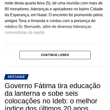
noite desta quarta-feira (5), de uma reunião com mais de
80 moradores, lideranças e apoiadores no bairro Cidade
da Esperança, em Natal. O encontro foi promovido pelos
amigos Tony e Amanda e contou com a presença do
médico Dr. Bernardo, além de diversas lideranças
comunitárias da região.
Durante o evento, Gustavo apresentou um balanço de
sua atuação parlamentar e destacou projetos de sua
autoria que foram aprovados pela Assembleia Legislativa
CONTINUE LENDO
e transformados em leis, gerando resultados concretos
para a população do Rio Grande do Norte.
DESTAQUE
Entre as iniciativas apresentadas, o deputado ressaltou a
legislação que fortaleceu a carcinicultura potiguar,
Governo Fátima tira educação
contribuindo para a geração de cerca de três mil novos
da lanterna e sobe seis
empregos no estado. Também destacou leis voltadas à
colocações no Ideb: o melhor
inclusão e à melhoria da qualidade de vida das pessoas
índice dos últimos 20 anos
com Transtorno do Espectro Autista, ampliando o apoio