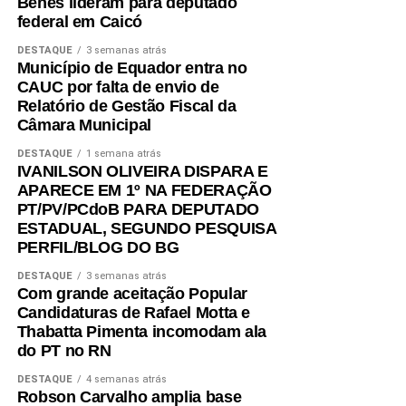
Benes lideram para deputado
federal em Caicó
DESTAQUE
3 semanas atrás
Município de Equador entra no
CAUC por falta de envio de
Relatório de Gestão Fiscal da
Câmara Municipal
DESTAQUE
1 semana atrás
IVANILSON OLIVEIRA DISPARA E
APARECE EM 1º NA FEDERAÇÃO
PT/PV/PCdoB PARA DEPUTADO
ESTADUAL, SEGUNDO PESQUISA
PERFIL/BLOG DO BG
DESTAQUE
3 semanas atrás
Com grande aceitação Popular
Candidaturas de Rafael Motta e
Thabatta Pimenta incomodam ala
do PT no RN
DESTAQUE
4 semanas atrás
Robson Carvalho amplia base