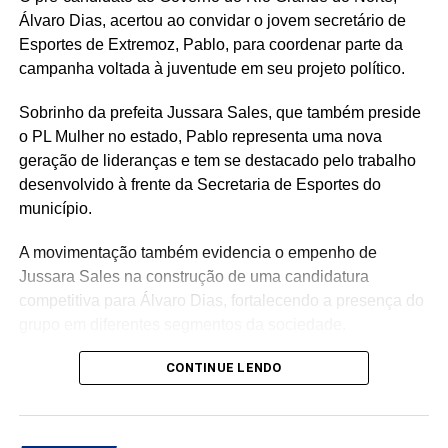
Álvaro Dias, acertou ao convidar o jovem secretário de
Esportes de Extremoz, Pablo, para coordenar parte da
campanha voltada à juventude em seu projeto político.
Sobrinho da prefeita Jussara Sales, que também preside
o PL Mulher no estado, Pablo representa uma nova
geração de lideranças e tem se destacado pelo trabalho
desenvolvido à frente da Secretaria de Esportes do
município.
A movimentação também evidencia o empenho de
Jussara Sales na construção de uma candidatura
competitiva para Álvaro Dias, fortalecendo a presença do
grupo em diferentes segmentos da sociedade.
Com a chegada de Pablo, o PL Jovem ganha um
CONTINUE LENDO
importante reforço, agregando renovação, proximidade
com a juventude e capacidade de mobilização para a
campanha.