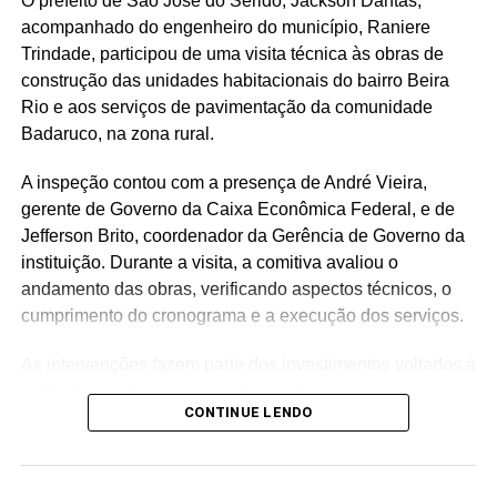
O prefeito de São José do Seridó, Jackson Dantas,
acompanhado do engenheiro do município, Raniere
A agenda desta semana reforça uma das principais
Trindade, participou de uma visita técnica às obras de
características da pré-campanha de Ivan Júnior: a
construção das unidades habitacionais do bairro Beira
presença constante nos municípios, o diálogo com a
Rio e aos serviços de pavimentação da comunidade
população e a construção de propostas a partir da
Badaruco, na zona rural.
realidade de cada cidade.
A inspeção contou com a presença de André Vieira,
Com base política consolidada em Assú e no Vale do
gerente de Governo da Caixa Econômica Federal, e de
Açu, Ivan vem ampliando sua atuação por todo o Rio
Jefferson Brito, coordenador da Gerência de Governo da
Grande do Norte, mas reafirma que o desenvolvimento da
instituição. Durante a visita, a comitiva avaliou o
região continuará sendo uma das principais bandeiras de
andamento das obras, verificando aspectos técnicos, o
sua caminhada rumo à Assembleia Legislativa.
cumprimento do cronograma e a execução dos serviços.
As intervenções fazem parte dos investimentos voltados à
melhoria da infraestrutura urbana e habitacional do
CONTINUE LENDO
município, com o objetivo de oferecer melhores
condições de moradia, mobilidade e qualidade de vida à
população.