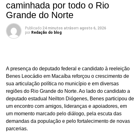
caminhada por todo o Rio
KALLYANNO MOTA Emilson Santos Luiz Eduardo
Grande do Norte
Há mandatos que passam. E há mandatos que deixam
Publicado
24 minutos atrás
em
agosto 6, 2026
por
Redação do blog
resultados.
O deputado estadual Luiz Eduardo tem construído uma
atuação marcada por trabalho, presença e compromisso
com o povo potiguar. Os números apresentados não são
A presença do deputado federal e candidato à reeleição
apenas estatísticas: representam segurança fortalecida,
Benes Leocádio em Macaíba reforçou o crescimento de
cultura valorizada, entidades beneficiadas, municípios
sua articulação política no município e em diversas
atendidos e uma atuação parlamentar que alcança quem
regiões do Rio Grande do Norte. Ao lado do candidato a
mais precisa.
deputado estadual Neilton Diógenes, Benes participou de
São centenas de requerimentos, dezenas de patrimônios
um encontro com amigos, lideranças e apoiadores, em
culturais reconhecidos, organizações apoiadas e
um momento marcado pelo diálogo, pela escuta das
investimentos que chegam aos municípios por meio de
demandas da população e pelo fortalecimento de novas
emendas parlamentares. Um trabalho que demonstra que
parcerias.
fazer política é transformar demandas em soluções.