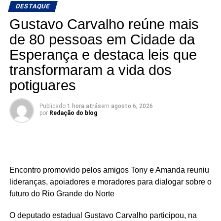
DESTAQUE
De acordo com o prefeito Jackson Dantas, o
Gustavo Carvalho reúne mais
acompanhamento das obras demonstra o compromisso
da administração municipal com a fiscalização, a
de 80 pessoas em Cidade da
transparência na aplicação dos recursos públicos e a
Esperança e destaca leis que
garantia da qualidade dos serviços executados.
transformaram a vida dos
“Seguimos trabalhando para construir uma cidade cada
potiguares
vez melhor para todos”, destacou o gestor.
Publicado
1 hora atrás
em
agosto 6, 2026
A visita técnica também reforça a parceria entre a
por
Redação do blog
Prefeitura de São José do Seridó e a Caixa Econômica
Federal no acompanhamento dos empreendimentos
financiados com recursos públicos, assegurando que as
obras avancem dentro dos padrões exigidos e atendam
Encontro promovido pelos amigos Tony e Amanda reuniu
às necessidades da população.
lideranças, apoiadores e moradores para dialogar sobre o
futuro do Rio Grande do Norte
O deputado estadual Gustavo Carvalho participou, na