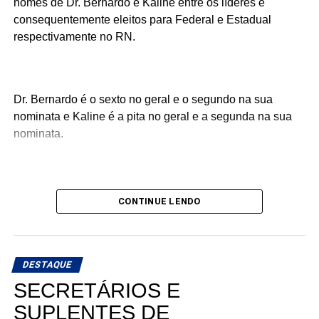
nomes de Dr. Bernardo e Kaline entre os líderes e
voltadas ao desenvolvimento do Rio Grande do Norte.
inclusiva para 16 mil alunos e valorizou os profissionais
consequentemente eleitos para Federal e Estadual
da educação, com mais de 5 mil convocações desde
respectivamente no RN.
2019.
Dr. Bernardo é o sexto no geral e o segundo na sua
Os resultados reforçam que, mesmo diante de desafios
nominata e Kaline é a pita no geral e a segunda na sua
históricos, o planejamento, os investimentos e a parceria
nominata.
entre Estado, municípios e Governo Federal estão
recolocando a educação potiguar em um novo patamar.
CONTINUE LENDO
DESTAQUE
SECRETÁRIOS E
SUPLENTES DE