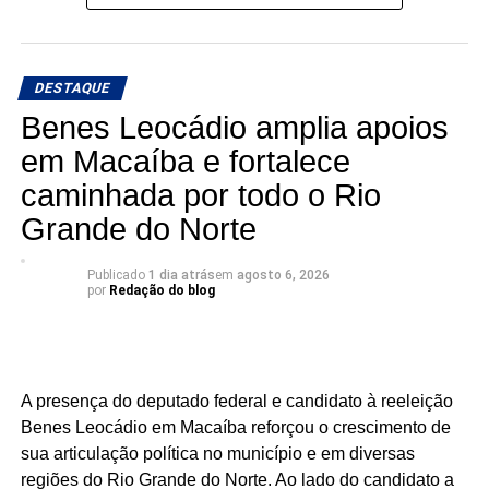
fazer política é transformar demandas em soluções.
Mais do que discursos, Luiz Eduardo tem apresentado
DESTAQUE
ações concretas e resultados que reforçam seu
compromisso com o desenvolvimento do Rio Grande do
Benes Leocádio amplia apoios
Norte. Um mandato presente, atuante e comprometido em
em Macaíba e fortalece
fazer a diferença na vida dos potiguares.
caminhada por todo o Rio
KALLYANNO MOTA Emilson Santos Luiz Eduardo
Grande do Norte
Há mandatos que passam. E há mandatos que deixam
Publicado
1 dia atrás
em
agosto 6, 2026
por
Redação do blog
resultados.
O deputado estadual Luiz Eduardo tem construído uma
atuação marcada por trabalho, presença e compromisso
com o povo potiguar. Os números apresentados não são
A presença do deputado federal e candidato à reeleição
apenas estatísticas: representam segurança fortalecida,
Benes Leocádio em Macaíba reforçou o crescimento de
cultura valorizada, entidades beneficiadas, municípios
sua articulação política no município e em diversas
atendidos e uma atuação parlamentar que alcança quem
regiões do Rio Grande do Norte. Ao lado do candidato a