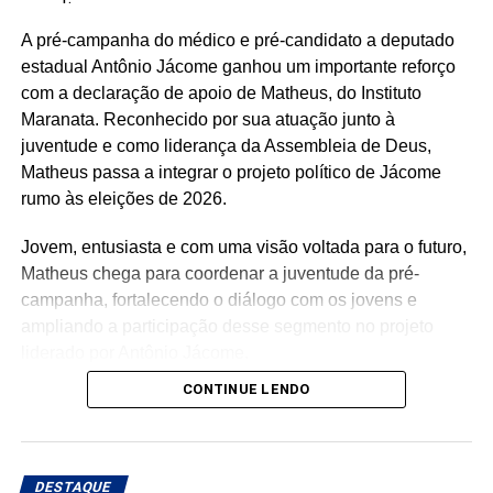
Renato Fonseca (PE)
A pré-campanha do médico e pré-candidato a deputado
Wesley Mendes (BA)
estadual Antônio Jácome ganhou um importante reforço
com a declaração de apoio de Matheus, do Instituto
Mãe Bernadete de Oxóssi (BA)
Maranata. Reconhecido por sua atuação junto à
Ariane Magalhães (RJ)
juventude e como liderança da Assembleia de Deus,
Matheus passa a integrar o projeto político de Jácome
rumo às eleições de 2026.
O PSOL afirma ser a favor da liberdade religiosa e
Jovem, entusiasta e com uma visão voltada para o futuro,
combate o racismo religioso. Segundo a sigla, entre seus
Matheus chega para coordenar a juventude da pré-
filiados, há pessoas que se candidataram em defesa da
campanha, fortalecendo o diálogo com os jovens e
causa, sendo esta uma iniciativa desenvolvida por esse
ampliando a participação desse segmento no projeto
conjunto de candidatos.
liderado por Antônio Jácome.
CONTINUE LENDO
Ao declarar seu apoio, Matheus afirmou acreditar na
experiência, nos valores e no compromisso de Antônio
Jácome com o Rio Grande do Norte. O médico, que
busca retornar à Assembleia Legislativa, segue
DESTAQUE