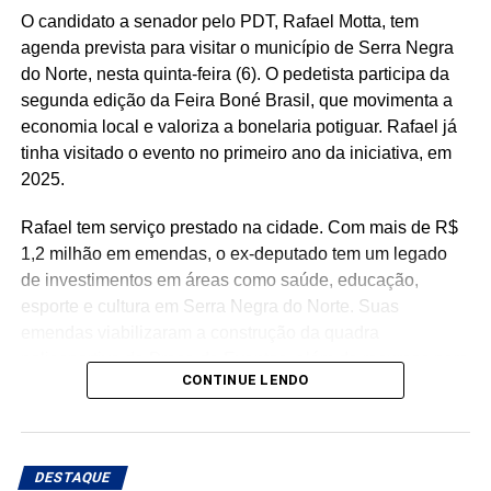
da mão de obra, contribuindo para o aumento da renda
O candidato a senador pelo PDT, Rafael Motta, tem
das famílias e reduzindo a necessidade de acesso ao
agenda prevista para visitar o município de Serra Negra
benefício.
do Norte, nesta quinta-feira (6). O pedetista participa da
segunda edição da Feira Boné Brasil, que movimenta a
Especialistas que analisaram os dados também atribuem
economia local e valoriza a bonelaria potiguar. Rafael já
esse resultado ao trabalho desenvolvido pela política
tinha visitado o evento no primeiro ano da iniciativa, em
municipal de assistência social. Na avaliação deles, a
2025.
atuação da gestão da Secretaria Municipal de Trabalho,
Habitação e Assistência Social, comandada pela
Rafael tem serviço prestado na cidade. Com mais de R$
secretária Suzete Pereira, tem contribuído para fortalecer
1,2 milhão em emendas, o ex-deputado tem um legado
ações de inclusão social, qualificação e
de investimentos em áreas como saúde, educação,
acompanhamento das famílias, favorecendo a autonomia
esporte e cultura em Serra Negra do Norte. Suas
financeira e reduzindo a dependência de programas de
emendas viabilizaram a construção da quadra
transferência de renda.
poliesportiva da Praça de Eventos, além de recursos para
CONTINUE LENDO
a reforma da Casa de Cultura, aquisição de mobiliário
O estudo também aponta que outros municípios da região
escolar e aparelhos de ar-condicionado para a educação,
do Seridó, como Ouro Branco, Cruzeta, Jardim do Seridó
fortalecimento da atenção básica e especializada em
e Acari, apresentam indicadores semelhantes em razão
saúde, com investimentos destinados ao município e à
da combinação entre atividade industrial, pecuária
DESTAQUE
APAMI.