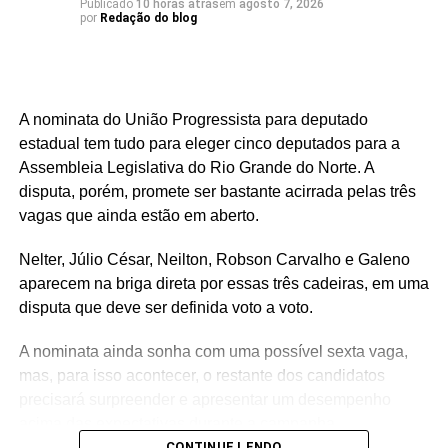
Publicado
10 horas atrás
em
agosto 7, 2026
por
Redação do blog
A nominata do União Progressista para deputado
estadual tem tudo para eleger cinco deputados para a
Assembleia Legislativa do Rio Grande do Norte. A
disputa, porém, promete ser bastante acirrada pelas três
vagas que ainda estão em aberto.
Nelter, Júlio César, Neilton, Robson Carvalho e Galeno
aparecem na briga direta por essas três cadeiras, em uma
disputa que deve ser definida voto a voto.
A nominata ainda sonha com uma possível sexta vaga,
mas, para isso acontecer, o restante dos candidatos
precisará surpreender e apresentar um desempenho
acima das expectativas durante a campanha.
CONTINUE LENDO