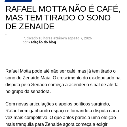
ampliando sua base de apoio e reunindo lideranças de
RAFAEL MOTTA NÃO É CAFÉ,
diferentes regiões e segmentos da sociedade em torno de
MAS TEM TIRADO O SONO
sua pré-candidatura.
DE ZENAIDE
Publicado
10 horas atrás
em
agosto 7, 2026
por
Redação do blog
Rafael Motta pode até não ser café, mas já tem tirado o
sono de Zenaide Maia. O crescimento do ex-deputado na
disputa pelo Senado começa a acender o sinal de alerta
no grupo da senadora.
Com novas articulações e apoios políticos surgindo,
Rafael vem ganhando espaço e tornando a disputa cada
vez mais competitiva. O que antes parecia uma eleição
mais tranquila para Zenaide agora começa a exigir