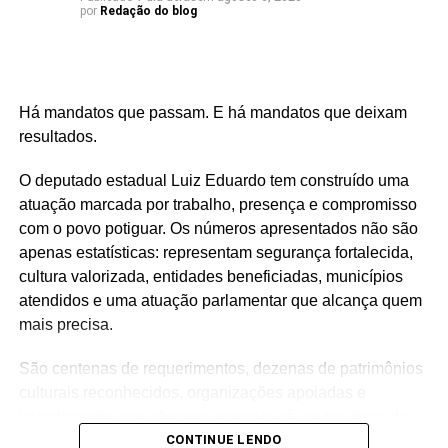
por
Redação do blog
Há mandatos que passam. E há mandatos que deixam
resultados.
O deputado estadual Luiz Eduardo tem construído uma
atuação marcada por trabalho, presença e compromisso
com o povo potiguar. Os números apresentados não são
apenas estatísticas: representam segurança fortalecida,
cultura valorizada, entidades beneficiadas, municípios
atendidos e uma atuação parlamentar que alcança quem
mais precisa.
São centenas de requerimentos, dezenas de patrimônios
culturais reconhecidos, organizações apoiadas e
investimentos que chegam aos municípios por meio de
emendas parlamentares. Um trabalho que demonstra que
CONTINUE LENDO