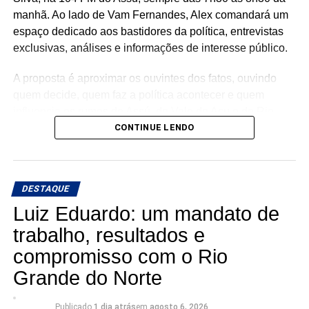
manhã. Ao lado de Vam Fernandes, Alex comandará um
espaço dedicado aos bastidores da política, entrevistas
exclusivas, análises e informações de interesse público.
A proposta é aproximar os ouvintes dos fatos, ouvindo
quem decide, quem faz a política acontecer e quem
influencia os rumos de Assú, do Vale do Açu e do Rio
Grande do Norte.
CONTINUE LENDO
🎙️ O rádio ganha um novo espaço para o debate, a
informação e a credibilidade.
DESTAQUE
Conexão com Alex Silva: onde a notícia ganha voz e os
Luiz Eduardo: um mandato de
bastidores viram informação.
trabalho, resultados e
compromisso com o Rio
📅 Estreia: 7 de agosto
📻 104 FM do Assú
Grande do Norte
🕢 Toda sexta-feira, das 7h30 às 8h30 da manhã.
Publicado
1 dia atrás
em
agosto 6, 2026