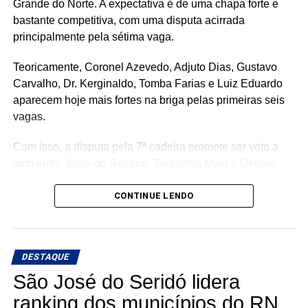
Grande do Norte. A expectativa é de uma chapa forte e
bastante competitiva, com uma disputa acirrada
principalmente pela sétima vaga.
Teoricamente, Coronel Azevedo, Adjuto Dias, Gustavo
Carvalho, Dr. Kerginaldo, Tomba Farias e Luiz Eduardo
aparecem hoje mais fortes na briga pelas primeiras seis
vagas.
Com isso, a disputa pela 7ª cadeira promete ser voto a
voto entre Jorge do Rosário, Terezinha Maia e Getúlio
Rêgo.
CONTINUE LENDO
Os três possuem bases e estruturas eleitorais importantes
e chegam à reta da pré-campanha buscando garantir um
lugar entre os eleitos. Com uma nominata que tem
DESTAQUE
potencial para fazer sete cadeiras, a briga pela última
vaga promete ser uma das mais acirradas da eleição para
São José do Seridó lidera
a ALRN em 2026
ranking dos municípios do RN