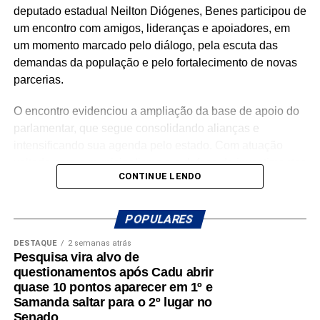
mais precisa.
deputado estadual Neilton Diógenes, Benes participou de
um encontro com amigos, lideranças e apoiadores, em
São centenas de requerimentos, dezenas de patrimônios
um momento marcado pelo diálogo, pela escuta das
culturais reconhecidos, organizações apoiadas e
demandas da população e pelo fortalecimento de novas
investimentos que chegam aos municípios por meio de
parcerias.
emendas parlamentares. Um trabalho que demonstra que
fazer política é transformar demandas em soluções.
O encontro evidenciou a ampliação da base de apoio do
parlamentar, que segue consolidando alianças e
Mais do que discursos, Luiz Eduardo tem apresentado
intensificando sua agenda pelo estado. Com atuação
ações concretas e resultados que reforçam seu
voltada para o municipalismo e a defesa de investimentos
compromisso com o desenvolvimento do Rio Grande do
CONTINUE LENDO
para os municípios potiguares, Benes tem reforçado o
Norte. Um mandato presente, atuante e comprometido em
compromisso de continuar trabalhando pelo
fazer a diferença na vida dos potiguares.
desenvolvimento do Rio Grande do Norte.
POPULARES
DESTAQUE
2 semanas atrás
A mobilização em Macaíba representa mais um passo na
Pesquisa vira alvo de
construção de uma campanha que busca ampliar sua
questionamentos após Cadu abrir
presença em todas as regiões do estado, fortalecendo o
quase 10 pontos aparecer em 1º e
diálogo com a população e reafirmando o compromisso
Samanda saltar para o 2º lugar no
com o futuro dos potiguares.
Senado