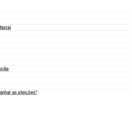
 Natal
sília
anhar as eleições”