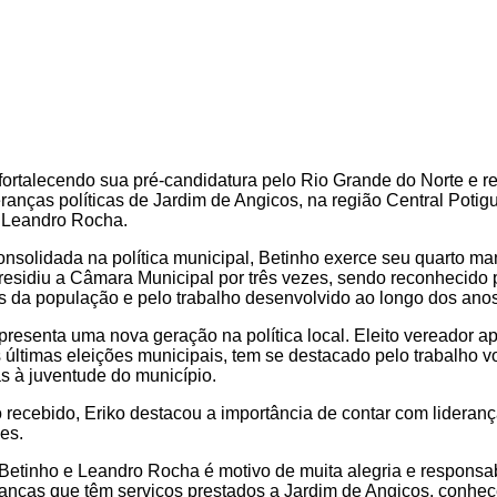
ortalecendo sua pré-candidatura pelo Rio Grande do Norte e r
ranças políticas de Jardim de Angicos, na região Central Potigu
r Leandro Rocha.
onsolidada na política municipal, Betinho exerce seu quarto m
residiu a Câmara Municipal por três vezes, sendo reconhecido
 da população e pelo trabalho desenvolvido ao longo dos anos
resenta uma nova geração na política local. Eleito vereador ap
 últimas eleições municipais, tem se destacado pelo trabalho v
s à juventude do município.
 recebido, Eriko destacou a importância de contar com lidera
es.
Betinho e Leandro Rocha é motivo de muita alegria e responsa
ranças que têm serviços prestados a Jardim de Angicos, conh