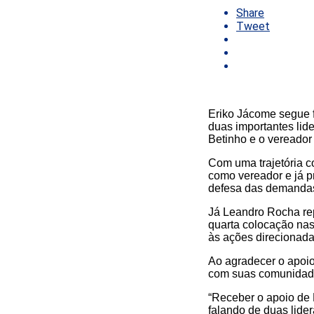
Share
Tweet
Eriko Jácome segue f
duas importantes lide
Betinho e o vereado
Com uma trajetória c
como vereador e já p
defesa das demandas
Já Leandro Rocha rep
quarta colocação nas
às ações direcionada
Ao agradecer o apoio
com suas comunidad
“Receber o apoio de 
falando de duas lide