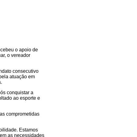
ecebeu o apoio de
ar, o vereador
andato consecutivo
 pela atuação em
.
ós conquistar a
oltado ao esporte e
nças comprometidas
bilidade. Estamos
ecem as necessidades