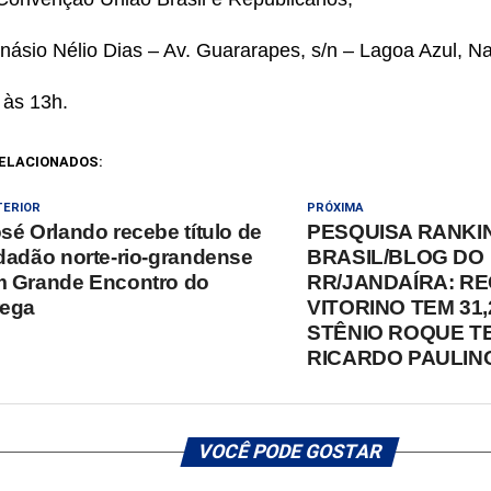
inásio Nélio Dias – Av. Guararapes, s/n – Lagoa Azul, Na
 às 13h.
ELACIONADOS:
TERIOR
PRÓXIMA
sé Orlando recebe título de
PESQUISA RANKI
dadão norte-rio-grandense
BRASIL/BLOG DO
 Grande Encontro do
RR/JANDAÍRA: R
rega
VITORINO TEM 31,
STÊNIO ROQUE T
RICARDO PAULIN
VOCÊ PODE GOSTAR