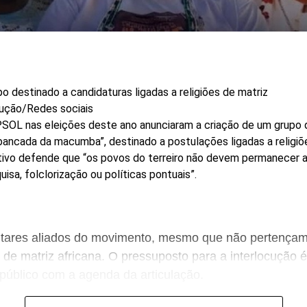
o destinado a candidaturas ligadas a religiões de matriz
ução/Redes sociais
SOL nas eleições deste ano anunciaram a criação de um grupo 
ancada da macumba”, destinado a postulações ligadas a religiõ
etivo defende que “os povos do terreiro não devem permanecer
isa, folclorização ou políticas pontuais”.
tares aliados do movimento, mesmo que não pertençam
 de matriz africana. O pressuposto para a interlocução é
úblico com a agenda da articulação.