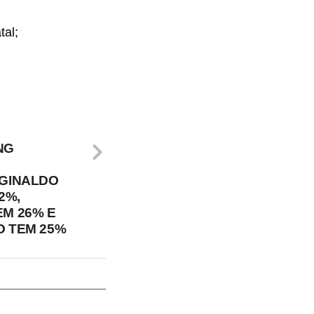
tal;
NG
EGINALDO
2%,
EM 26% E
O TEM 25%