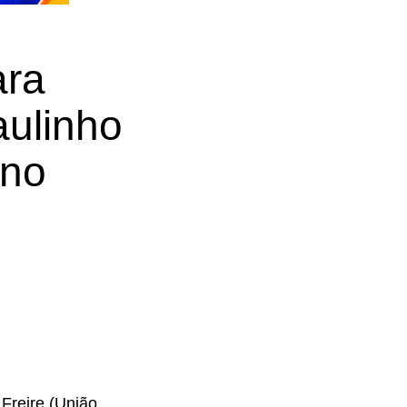
ara
aulinho
 no
 Freire (União