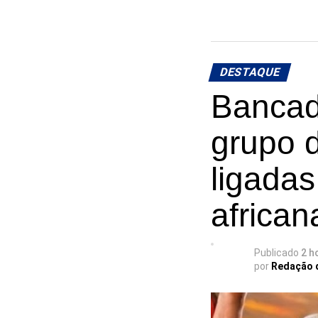
DESTAQUE
Bancad
grupo 
ligadas
african
Publicado
2 h
por
Redação 