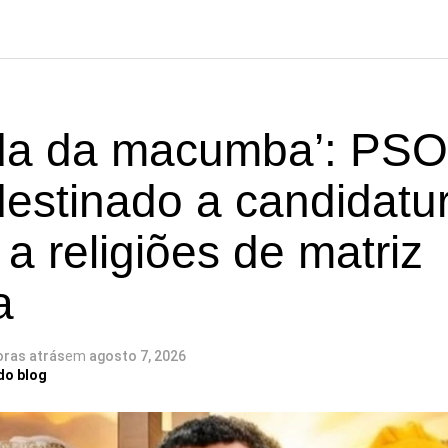
a da macumba’: PSO
destinado a candidatu
 a religiões de matriz
a
oras atrás
em
agosto 7, 2026
do blog