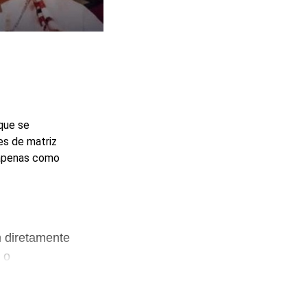
que se
es de matriz
 apenas como
 diretamente
 o