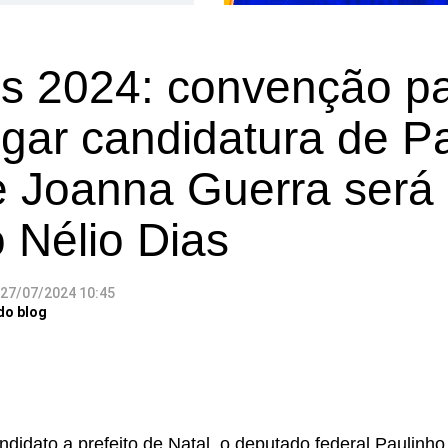
es 2024: convenção p
gar candidatura de P
 e Joanna Guerra será
 Nélio Dias
27/07/2024 10:45
do blog
ndidato a prefeito de Natal, o deputado federal Paulinho