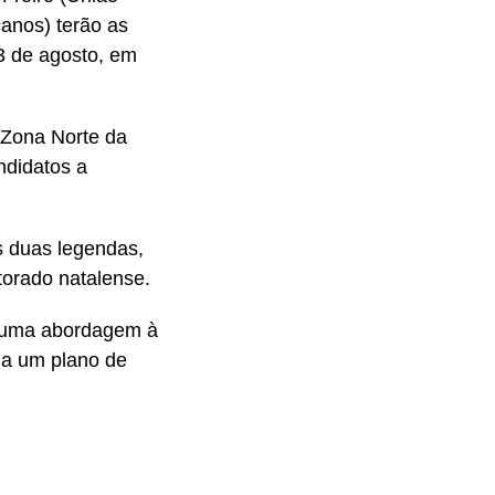
canos) terão as
3 de agosto, em
a Zona Norte da
ndidatos a
s duas legendas,
torado natalense.
r uma abordagem à
 a um plano de