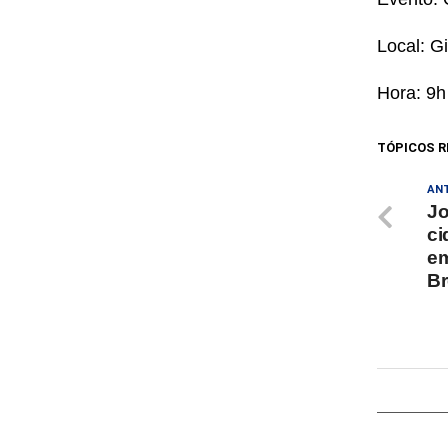
Local: G
Hora: 9h
TÓPICOS R
AN
Jo
ci
em
B