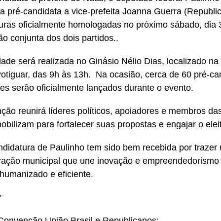
e a pré-candidata a vice-prefeita Joanna Guerra (Republi
uras oficialmente homologadas no próximo sábado, dia 
o conjunta dos dois partidos..
dade será realizada no Ginásio Nélio Dias, localizado n
Potiguar, das 9h às 13h. Na ocasião, cerca de 60 pré-ca
es serão oficialmente lançados durante o evento.
ção reunirá líderes políticos, apoiadores e membros da
obilizam para fortalecer suas propostas e engajar o elei
ndidatura de Paulinho tem sido bem recebida por traze
ração municipal que une inovação e empreendedorismo
humanizado e eficiente.
*
Convenção União Brasil e Republicanos;