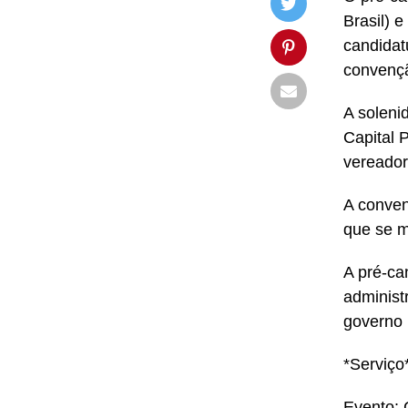
Brasil) 
candidat
convençã
A soleni
Capital 
vereador
A conven
que se m
A pré-ca
administ
governo 
*Serviço
Evento: 