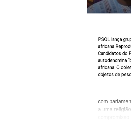
PSOL lança grup
africana
Reprod
Candidatos do P
autodenomina “b
africana. O col
objetos de pesqu
com parlamen
a uma religião
compromisso p