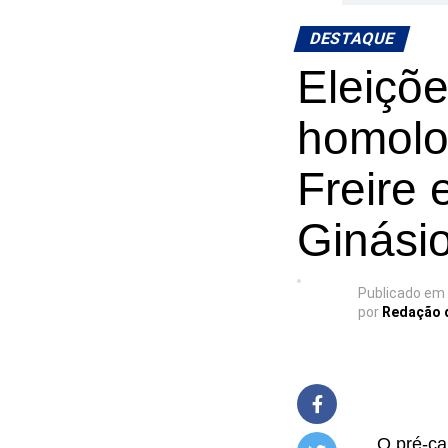
DESTAQUE
Eleiçõ
homolo
Freire
Ginásio
Publicado em
por
Redação 
O pré-ca