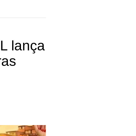
L lança
ras