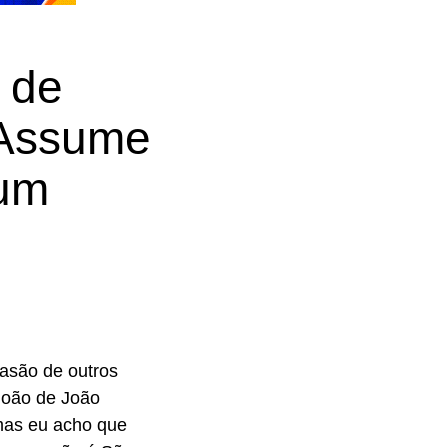
 de
“Assume
 um
vasão de outros
João de João
 mas eu acho que