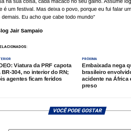
sa na sua coisa, cada macaco no seu galho. Assume lo
e é um festival. Mas deixa o povo, porque eu fui falar um
 demais. Eu acho que cabe todo mundo”
Blog Jair Sampaio
ELACIONADOS:
TERIOR
PRÓXIMA
DEO: Viatura da PRF capota
Embaixada nega q
 BR-304, no interior do RN;
brasileiro envolvi
is agentes ficam feridos
acidente na África 
preso
VOCÊ PODE GOSTAR