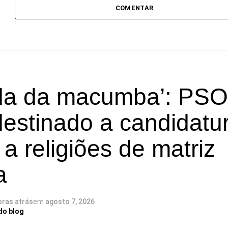
COMENTAR
a da macumba’: PSO
destinado a candidatu
 a religiões de matriz
a
oras atrás
em
agosto 7, 2026
do blog