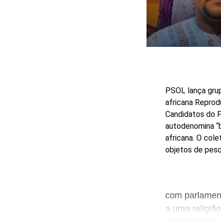
PSOL lança grup
africana
Reprod
Candidatos do P
autodenomina “b
africana. O col
objetos de pesqu
com parlamen
a uma religião