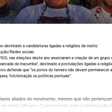
o destinado a candidaturas ligadas a religiões de matriz
ução/Redes sociais
SOL nas eleições deste ano anunciaram a criação de um grupo 
ancada da macumba”, destinado a postulações ligadas a religiõ
etivo defende que “os povos do terreiro não devem permanecer
isa, folclorização ou políticas pontuais”.
tares aliados do movimento, mesmo que não pertençam
 de matriz africana. O pressuposto para a interlocução é