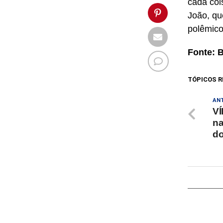
cada coi
João, qu
polêmico
Fonte: 
TÓPICOS R
AN
VÍ
na
do