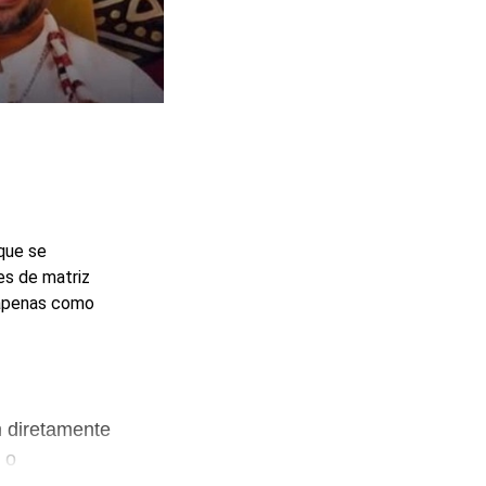
que se
es de matriz
 apenas como
 diretamente
 o