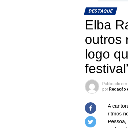
DESTAQUE
Elba Ra
outros
logo q
festival
Publicado em
por
Redação 
A cantor
ritmos n
Pessoa, 