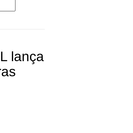
L lança
ras