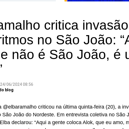
malho critica invasão
 ritmos no São João: 
ue não é São João, é
”
24/06/2024 08:56
do blog
a @elbaramalho criticou na última quinta-feira (20), a in
o São João do Nordeste. Em entrevista coletiva no São 
Elba declarou: “Aqui a gente coloca Alok, que eu amo,