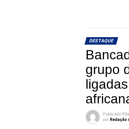
DESTAQUE
Bancad
grupo 
ligadas
african
Publicado
9 h
por
Redação 