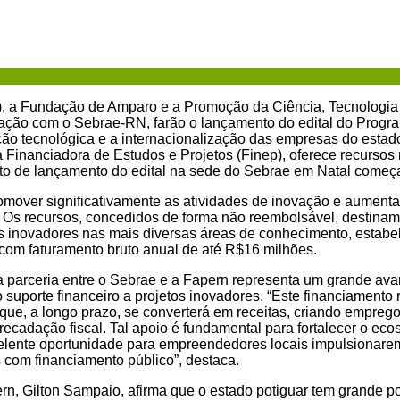
8), a Fundação de Amparo e a Promoção da Ciência, Tecnologi
ação com o Sebrae-RN, farão o lançamento do edital do Program
ão tecnológica e a internacionalização das empresas do estado, 
Financiadora de Estudos e Projetos (Finep), oferece recursos n
to de lançamento do edital na sede do Sebrae em Natal começa
romover significativamente as atividades de inovação e aumenta
 Os recursos, concedidos de forma não reembolsável, destina
 inovadores nas mais diversas áreas de conhecimento, estabe
com faturamento bruto anual de até R$16 milhões.
 a parceria entre o Sebrae e a Fapern representa um grande av
 suporte financeiro a projetos inovadores. “Este financiamento
que, a longo prazo, se converterá em receitas, criando empregos
recadação fiscal. Tal apoio é fundamental para fortalecer o ec
elente oportunidade para empreendedores locais impulsionarem
 com financiamento público”, destaca.
rn, Gilton Sampaio, afirma que o estado potiguar tem grande p