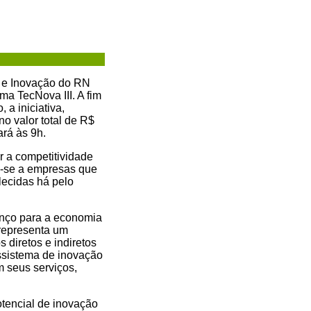
a e Inovação do RN
a TecNova III. A fim
a iniciativa,
o valor total de R$
rá às 9h.
r a competitividade
m-se a empresas que
lecidas há pelo
anço para a economia
 representa um
 diretos e indiretos
ossistema de inovação
 seus serviços,
otencial de inovação