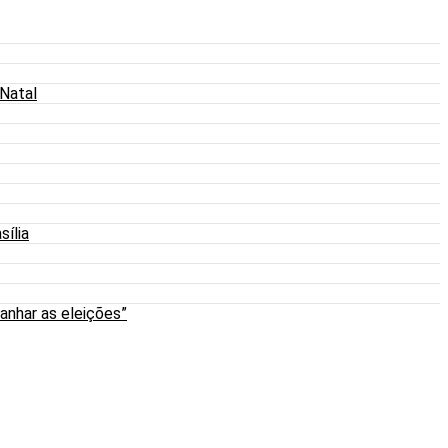
 Natal
sília
anhar as eleições”