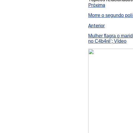
Próxima
Morre o segundo pol
Anterior
Mulher flagra o mari
no C4b4ré’; Vídeo