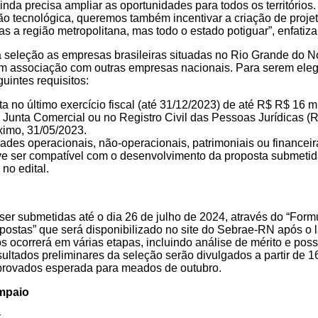
nda precisa ampliar as oportunidades para todos os territórios
ão tecnológica, queremos também incentivar a criação de projet
 a região metropolitana, mas todo o estado potiguar”, enfatiza
a seleção as empresas brasileiras situadas no Rio Grande do No
m associação com outras empresas nacionais. Para serem eleg
uintes requisitos:
uta no último exercício fiscal (até 31/12/2023) de até R$ R$ 16 m
na Junta Comercial ou no Registro Civil das Pessoas Jurídicas 
ximo, 31/05/2023.
idades operacionais, não-operacionais, patrimoniais ou financei
eve ser compatível com o desenvolvimento da proposta submetid
no edital.
er submetidas até o dia 26 de julho de 2024, através do “Form
ostas” que será disponibilizado no site do Sebrae-RN após o l
s ocorrerá em várias etapas, incluindo análise de mérito e poss
sultados preliminares da seleção serão divulgados a partir de 1
 aprovados esperada para meados de outubro.
ampaio
: