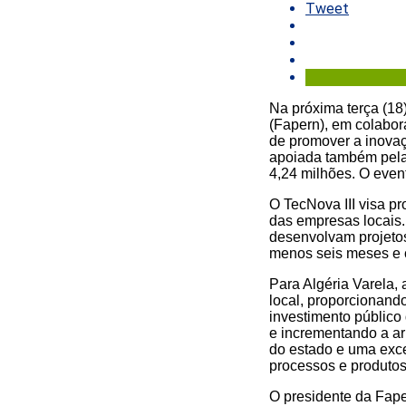
Tweet
Na próxima terça (1
(Fapern), em colabor
de promover a inovaç
apoiada também pela 
4,24 milhões. O even
O TecNova III visa p
das empresas locais.
desenvolvam projetos
menos seis meses e 
Para Algéria Varela,
local, proporcionando
investimento público 
e incrementando a ar
do estado e uma exc
processos e produtos
O presidente da Fape