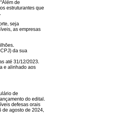
. “Além de
os estruturantes que
.
rte, seja
íveis, as empresas
ilhões.
(RCPJ) da sua
ras até 31/12/2023.
a e alinhado aos
ulário de
ançamento do edital.
íveis defesas orais
6 de agosto de 2024,