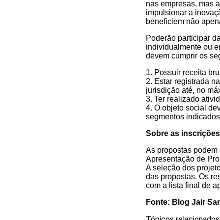
nas empresas, mas ai
impulsionar a inovaç
beneficiem não apenas
Poderão participar d
individualmente ou e
devem cumprir os seg
1. Possuir receita br
2. Estar registrada 
jurisdição até, no má
3. Ter realizado ativ
4. O objeto social d
segmentos indicados 
Sobre as inscrições
As propostas podem s
Apresentação de Prop
A seleção dos projeto
das propostas. Os re
com a lista final de
Fonte: Blog Jair S
Tópicos relacionados