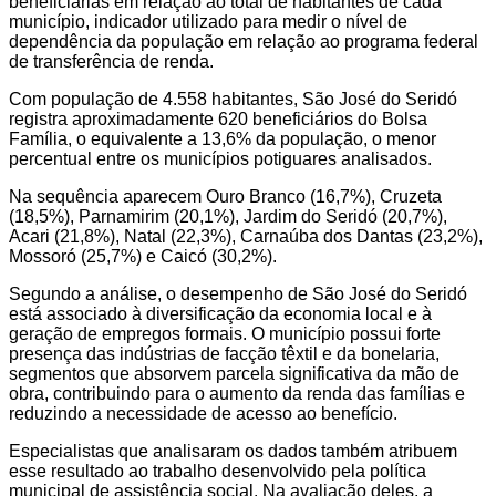
beneficiárias em relação ao total de habitantes de cada
município, indicador utilizado para medir o nível de
dependência da população em relação ao programa federal
de transferência de renda.
Com população de 4.558 habitantes, São José do Seridó
registra aproximadamente 620 beneficiários do Bolsa
Família, o equivalente a 13,6% da população, o menor
percentual entre os municípios potiguares analisados.
Na sequência aparecem Ouro Branco (16,7%), Cruzeta
(18,5%), Parnamirim (20,1%), Jardim do Seridó (20,7%),
Acari (21,8%), Natal (22,3%), Carnaúba dos Dantas (23,2%),
Mossoró (25,7%) e Caicó (30,2%).
Segundo a análise, o desempenho de São José do Seridó
está associado à diversificação da economia local e à
geração de empregos formais. O município possui forte
presença das indústrias de facção têxtil e da bonelaria,
segmentos que absorvem parcela significativa da mão de
obra, contribuindo para o aumento da renda das famílias e
reduzindo a necessidade de acesso ao benefício.
Especialistas que analisaram os dados também atribuem
esse resultado ao trabalho desenvolvido pela política
municipal de assistência social. Na avaliação deles, a