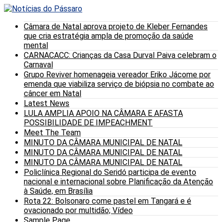
Câmara de Natal aprova projeto de Kleber Fernandes
que cria estratégia ampla de promoção da saúde
mental
CARNACACC: Crianças da Casa Durval Paiva celebram o
Carnaval
Grupo Reviver homenageia vereador Eriko Jácome por
emenda que viabiliza serviço de biópsia no combate ao
câncer em Natal
Latest News
LULA AMPLIA APOIO NA CÂMARA E AFASTA
POSSIBILIDADE DE IMPEACHMENT
Meet The Team
MINUTO DA CÂMARA MUNICIPAL DE NATAL
MINUTO DA CÂMARA MUNICIPAL DE NATAL
MINUTO DA CÂMARA MUNICIPAL DE NATAL
Policlínica Regional do Seridó participa de evento
nacional e internacional sobre Planificação da Atenção
à Saúde, em Brasília
Rota 22: Bolsonaro come pastel em Tangará e é
ovacionado por multidão; Vídeo
Sample Page