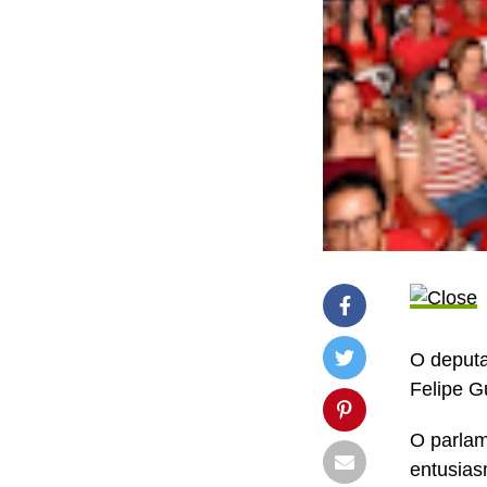
O deputa
Felipe G
O parlam
entusias