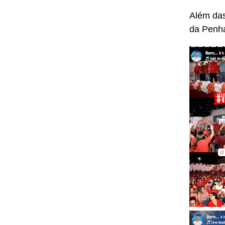
Além das
da Penha