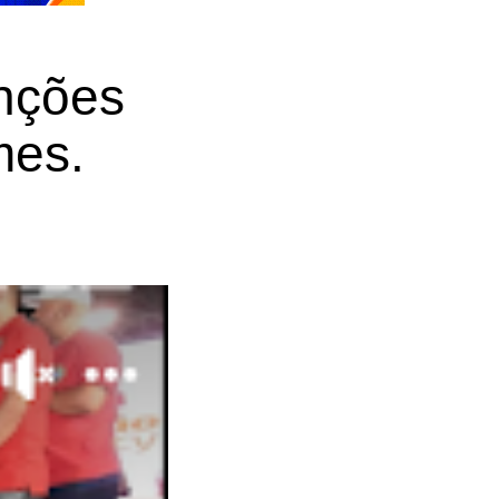
enções
mes.