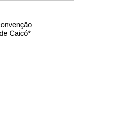
 convenção
 de Caicó*