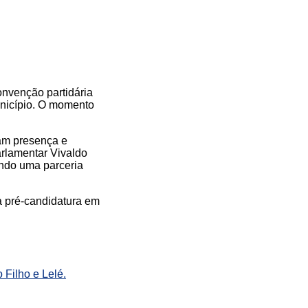
onvenção partidária
unicípio. O momento
ram presença e
arlamentar Vivaldo
ando uma parceria
a pré-candidatura em
Filho e Lelé.