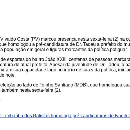
Vivaldo Costa (PV) marcou presença nesta sexta-feira (2) na c
ue homologou a pré-candidatura de Dr. Tadeu a prefeito do m
a população em geral e figuras marcantes da política potiguar.
de esportes do bairro João XXIII, centenas de pessoas marca
atura do atual prefeito. Apesar da juventude de Dr. Tadeu, o p
viram sua capacidade logo no início de sua vida política, inici
de hoje.
reeleição ao lado de Toinho Santiago (MDB), que homologou su
 também nesta sexta-feira (2).
:
Timbaúba dos Batistas homologa pré-candidaturas de Ivanildo 