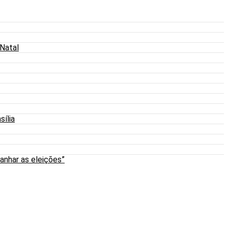
 Natal
sília
anhar as eleições”