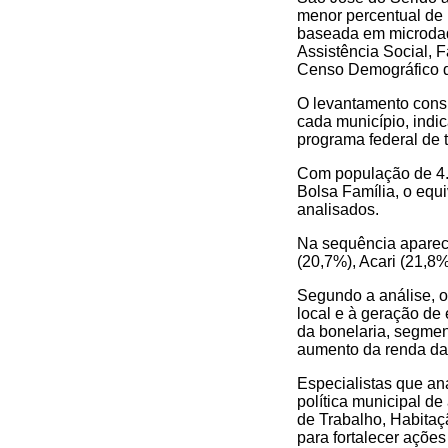
menor percentual de 
baseada em microdad
Assistência Social,
Censo Demográfico 
O levantamento consi
cada município, indi
programa federal de 
Com população de 4.5
Bolsa Família, o equ
analisados.
Na sequência aparec
(20,7%), Acari (21,8
Segundo a análise, 
local e à geração de 
da bonelaria, segmen
aumento da renda das
Especialistas que an
política municipal de
de Trabalho, Habitaç
para fortalecer açõe