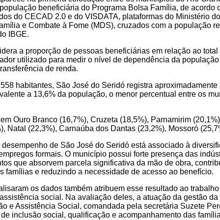
população beneficiária do Programa Bolsa Família, de acordo
os do CECAD 2.0 e do VISDATA, plataformas do Ministério d
 Família e Combate à Fome (MDS), cruzados com a população re
do IBGE.
dera a proporção de pessoas beneficiárias em relação ao total
cador utilizado para medir o nível de dependência da populaçã
transferência de renda.
58 habitantes, São José do Seridó registra aproximadamente 
ivalente a 13,6% da população, o menor percentual entre os mu
em Ouro Branco (16,7%), Cruzeta (18,5%), Parnamirim (20,1%)
%), Natal (22,3%), Carnaúba dos Dantas (23,2%), Mossoró (25,7
o desempenho de São José do Seridó está associado à diversi
empregos formais. O município possui forte presença das indústr
tos que absorvem parcela significativa da mão de obra, contrib
 famílias e reduzindo a necessidade de acesso ao benefício.
alisaram os dados também atribuem esse resultado ao trabalho
 assistência social. Na avaliação deles, a atuação da gestão da
ão e Assistência Social, comandada pela secretária Suzete Pere
s de inclusão social, qualificação e acompanhamento das famíli