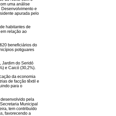
 com uma análise
o Desenvolvimento e
sidente apurada pelo
 de habitantes de
o em relação ao
620 beneficiários do
nicípios potiguares
, Jardim do Seridó
%) e Caicó (30,2%).
ficação da economia
ias de facção têxtil e
uindo para o
 desenvolvido pela
 Secretaria Municipal
ira, tem contribuído
as, favorecendo a