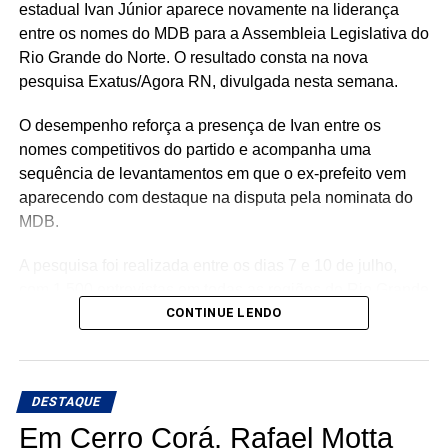
estadual Ivan Júnior aparece novamente na liderança
entre os nomes do MDB para a Assembleia Legislativa do
Rio Grande do Norte. O resultado consta na nova
pesquisa Exatus/Agora RN, divulgada nesta semana.
O desempenho reforça a presença de Ivan entre os
nomes competitivos do partido e acompanha uma
sequência de levantamentos em que o ex-prefeito vem
aparecendo com destaque na disputa pela nominata do
MDB.
A pesquisa foi realizada entre os dias 7 e 10 de julho,
com 1.500 entrevistas em todas as regiões do Rio Grande
do Norte. O levantamento tem margem de erro de 2,53
CONTINUE LENDO
pontos percentuais, nível de confiança de 95% e está
registrado na Justiça Eleitoral sob o número RN-
02620/2026.
DESTAQUE
O resultado chega em um momento de expansão da pré-
Em Cerro Corá, Rafael Motta