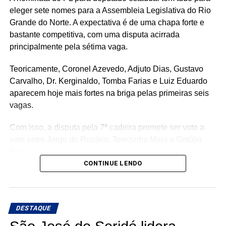
eleger sete nomes para a Assembleia Legislativa do Rio
Grande do Norte. A expectativa é de uma chapa forte e
bastante competitiva, com uma disputa acirrada
principalmente pela sétima vaga.
Teoricamente, Coronel Azevedo, Adjuto Dias, Gustavo
Carvalho, Dr. Kerginaldo, Tomba Farias e Luiz Eduardo
aparecem hoje mais fortes na briga pelas primeiras seis
vagas.
Com isso, a disputa pela 7ª cadeira promete ser voto a
voto entre Jorge do Rosário, Terezinha Maia e Getúlio
Rêgo.
CONTINUE LENDO
Os três possuem bases e estruturas eleitorais importantes
e chegam à reta da pré-campanha buscando garantir um
lugar entre os eleitos. Com uma nominata que tem
DESTAQUE
potencial para fazer sete cadeiras, a briga pela última
vaga promete ser uma das mais acirradas da eleição para