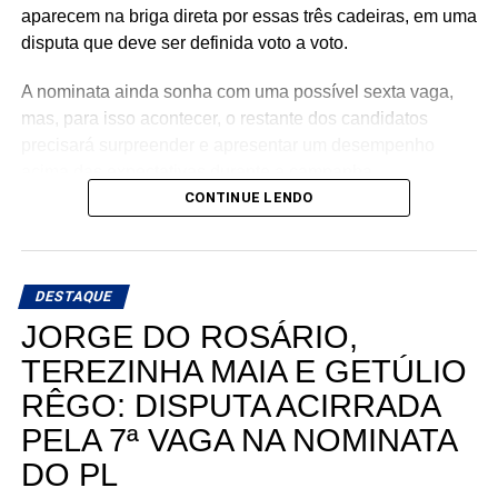
aparecem na briga direta por essas três cadeiras, em uma
disputa que deve ser definida voto a voto.
A nominata ainda sonha com uma possível sexta vaga,
mas, para isso acontecer, o restante dos candidatos
precisará surpreender e apresentar um desempenho
acima das expectativas durante a campanha.
CONTINUE LENDO
Teoricamente, Kleber Rodrigues e Cinthia, esposa de
Allyson Bezerra, pré-candidato ao Governo do Estado,
aparecem como os nomes mais fortes para liderar a
DESTAQUE
votação dentro da nominata.
JORGE DO ROSÁRIO,
Com cinco cadeiras consideradas viáveis e uma sexta
TEREZINHA MAIA E GETÚLIO
dependendo de um desempenho acima do esperado, a
RÊGO: DISPUTA ACIRRADA
briga interna do União Progressista promete ser uma das
mais interessantes da eleição para a Assembleia
PELA 7ª VAGA NA NOMINATA
Legislativa em 2026.
DO PL