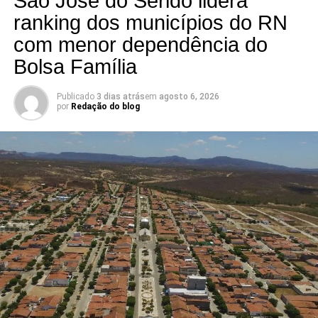
São José do Seridó lidera
a ALRN em 2026
ranking dos municípios do RN
com menor dependência do
Bolsa Família
Publicado
3 dias atrás
em
agosto 6, 2026
por
Redação do blog