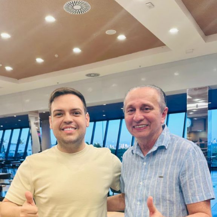
Mãe Su de Nanã (SP)
Renato Fonseca (PE)
Wesley Mendes (BA)
Mãe Bernadete de Oxóssi (BA)
Ariane Magalhães (RJ)
O PSOL afirma ser a favor da liberdade religiosa e
combate o racismo religioso. Segundo a sigla, entre seus
filiados, há pessoas que se candidataram em defesa da
causa, sendo esta uma iniciativa desenvolvida por esse
conjunto de candidatos.