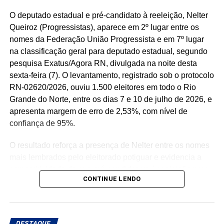
O deputado estadual e pré-candidato à reeleição, Nelter
Queiroz (Progressistas), aparece em 2º lugar entre os
nomes da Federação União Progressista e em 7º lugar
na classificação geral para deputado estadual, segundo
pesquisa Exatus/Agora RN, divulgada na noite desta
sexta-feira (7). O levantamento, registrado sob o protocolo
RN-02620/2026, ouviu 1.500 eleitores em todo o Rio
Grande do Norte, entre os dias 7 e 10 de julho de 2026, e
apresenta margem de erro de 2,53%, com nível de
confiança de 95%.
O resultado reforça a presença de Nelter entre os nomes
mais lembrados pelo eleitorado potiguar e evidencia a
competitividade de sua pré-candidatura à reeleição para
CONTINUE LENDO
a Assembleia Legislativa. Para o parlamentar, os
números representam o reconhecimento de uma trajetória
política construída ao longo de décadas e servem como
estímulo para intensificar o diálogo com a população
DESTAQUE