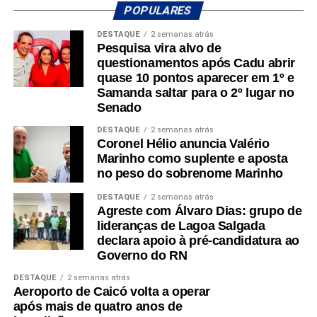
Família, o equivalente a 13,6% da população, o menor
POPULARES
percentual entre os municípios potiguares analisados.
DESTAQUE
2 semanas atrás
Pesquisa vira alvo de
Na sequência aparecem Ouro Branco (16,7%), Cruzeta
questionamentos após Cadu abrir
(18,5%), Parnamirim (20,1%), Jardim do Seridó (20,7%),
quase 10 pontos aparecer em 1º e
Acari (21,8%), Natal (22,3%), Carnaúba dos Dantas
Samanda saltar para o 2º lugar no
(23,2%), Mossoró (25,7%) e Caicó (30,2%).
Senado
DESTAQUE
2 semanas atrás
Segundo a análise, o desempenho de São José do
Coronel Hélio anuncia Valério
Seridó está associado à diversificação da economia local
Marinho como suplente e aposta
e à geração de empregos formais. O município possui
no peso do sobrenome Marinho
forte presença das indústrias de facção têxtil e da
DESTAQUE
2 semanas atrás
bonelaria, segmentos que absorvem parcela significativa
Agreste com Álvaro Dias: grupo de
da mão de obra, contribuindo para o aumento da renda
lideranças de Lagoa Salgada
das famílias e reduzindo a necessidade de acesso ao
declara apoio à pré-candidatura ao
benefício.
Governo do RN
DESTAQUE
2 semanas atrás
Especialistas que analisaram os dados também atribuem
Aeroporto de Caicó volta a operar
esse resultado ao trabalho desenvolvido pela política
após mais de quatro anos de