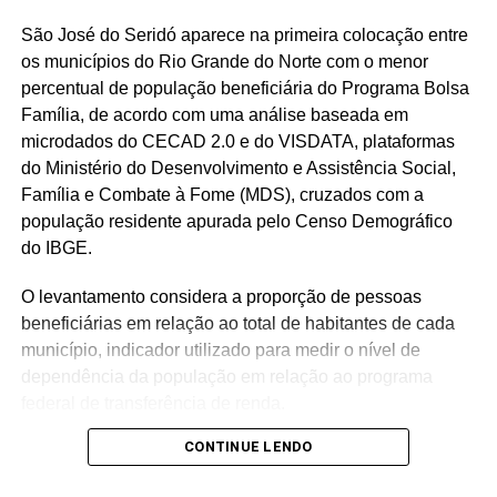
São José do Seridó aparece na primeira colocação entre
os municípios do Rio Grande do Norte com o menor
percentual de população beneficiária do Programa Bolsa
Família, de acordo com uma análise baseada em
microdados do CECAD 2.0 e do VISDATA, plataformas
do Ministério do Desenvolvimento e Assistência Social,
Família e Combate à Fome (MDS), cruzados com a
população residente apurada pelo Censo Demográfico
do IBGE.
O levantamento considera a proporção de pessoas
beneficiárias em relação ao total de habitantes de cada
município, indicador utilizado para medir o nível de
dependência da população em relação ao programa
federal de transferência de renda.
CONTINUE LENDO
Com população de 4.558 habitantes, São José do Seridó
registra aproximadamente 620 beneficiários do Bolsa