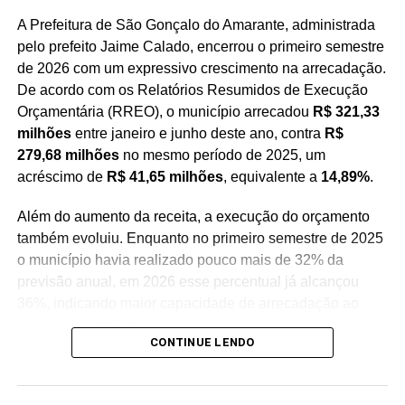
A Prefeitura de São Gonçalo do Amarante, administrada
pelo prefeito Jaime Calado, encerrou o primeiro semestre
de 2026 com um expressivo crescimento na arrecadação.
De acordo com os Relatórios Resumidos de Execução
Orçamentária (RREO), o município arrecadou
R$ 321,33
milhões
entre janeiro e junho deste ano, contra
R$
279,68 milhões
no mesmo período de 2025, um
acréscimo de
R$ 41,65 milhões
, equivalente a
14,89%
.
Além do aumento da receita, a execução do orçamento
também evoluiu. Enquanto no primeiro semestre de 2025
o município havia realizado pouco mais de 32% da
previsão anual, em 2026 esse percentual já alcançou
36%, indicando maior capacidade de arrecadação ao
longo do exercício.
CONTINUE LENDO
Um dos principais fatores para esse crescimento foi o
aumento das transferências de capital, especialmente