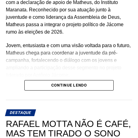
com a declaração de apoio de Matheus, do Instituto
Maranata. Reconhecido por sua atuação junto à
juventude e como liderança da Assembleia de Deus,
Matheus passa a integrar o projeto político de Jácome
rumo às eleições de 2026.
Jovem, entusiasta e com uma visão voltada para o futuro,
Matheus chega para coordenar a juventude da pré-
campanha, fortalecendo o diálogo com os jovens e
ampliando a participação desse segmento no projeto
liderado por Antônio Jácome.
CONTINUE LENDO
Ao declarar seu apoio, Matheus afirmou acreditar na
experiência, nos valores e no compromisso de Antônio
Jácome com o Rio Grande do Norte. O médico, que
busca retornar à Assembleia Legislativa, segue
DESTAQUE
ampliando sua base de apoio e reunindo lideranças de
RAFAEL MOTTA NÃO É CAFÉ,
diferentes regiões e segmentos da sociedade em torno de
MAS TEM TIRADO O SONO
sua pré-candidatura.