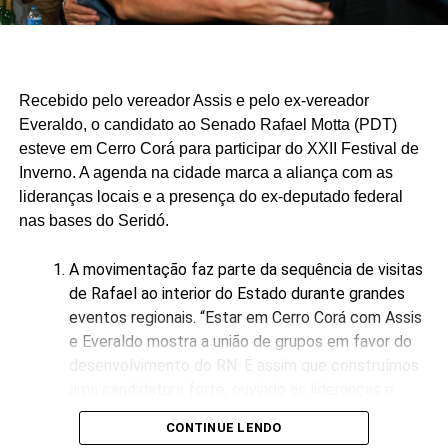
publicação nas redes sociais.
A nova pesquisa reforça, portanto, o momento de
crescimento da pré-candidatura de Ivan Júnior, que busca
transformar a experiência acumulada em dois mandatos à
Recebido pelo vereador Assis e pelo ex-vereador
frente da Prefeitura de Assú em um projeto de
Everaldo, o candidato ao Senado Rafael Motta (PDT)
representação estadual.
esteve em Cerro Corá para participar do XXII Festival de
Inverno. A agenda na cidade marca a aliança com as
lideranças locais e a presença do ex-deputado federal
nas bases do Seridó.
A movimentação faz parte da sequência de visitas
de Rafael ao interior do Estado durante grandes
eventos regionais. “Estar em Cerro Corá com Assis
e Everaldo mostra a união de grupos em favor do
desenvolvimento do RN. É assim que construímos
uma candidatura forte, ouvindo as lideranças e
garantindo representatividade direta para o
CONTINUE LENDO
município no Senado”, declarou Rafael Motta.